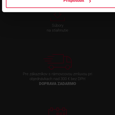
Prispôsobiť
Súbory
na stiahnutie
Pre zákazníkov s rámovcovou zmluvou pri
objednávkach nad 300 € bez DPH
DOPRAVA ZADARMO