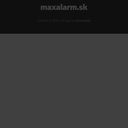
www.maxalarm.sk
EUROIN © 2026 | design by
antrepublic