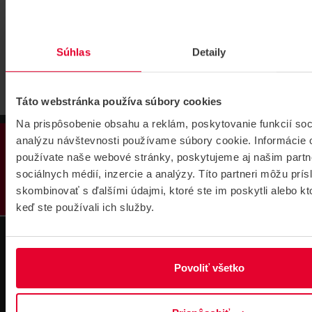
VDP19-3U-B
Súhlas
Detaily
Táto webstránka používa súbory cookies
Na prispôsobenie obsahu a reklám, poskytovanie funkcií soc
PRODUKTY
analýzu návštevnosti používame súbory cookie. Informácie 
používate naše webové stránky, poskytujeme aj našim partn
sociálnych médií, inzercie a analýzy. Títo partneri môžu prí
skombinovať s ďalšími údajmi, ktoré ste im poskytli alebo kto
keď ste používali ich služby.
Technická
Podpora cez
podpora 24/7
TeamViewer
Povoliť všetko