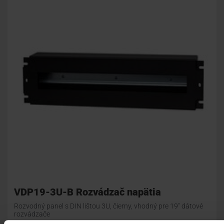
VDP19-3U-B Rozvádzač napätia
Rozvodný panel s DIN lištou 3U, čierny, vhodný pre 19" dátové
rozvádzače