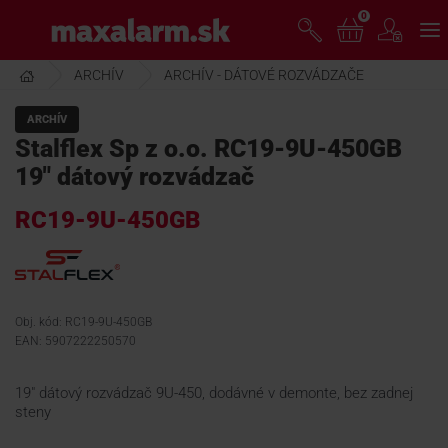
Prejsť
0
www.maxalarm.sk
k
hlavnému
obsahu
ARCHÍV
ARCHÍV - DÁTOVÉ ROZVÁDZAČE
VOĽNÝ PREDAJ
ARCHÍV
Stalflex Sp z o.o. RC19-9U-450GB
AKCIA MESIACA
19" dátový rozvádzač
RC19-9U-450GB
PRODUKTY
SPOLOČNOSŤ
Obj. kód: RC19-9U-450GB
EAN: 5907222250570
ŠKOLENIE
19" dátový rozvádzač 9U-450, dodávné v demonte, bez zadnej
steny
PODPORA