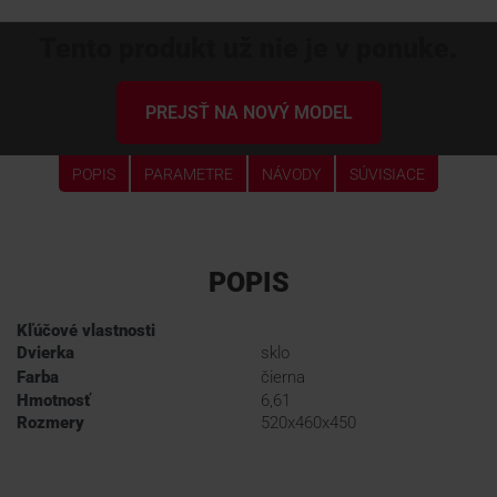
Tento produkt už nie je v ponuke.
PREJSŤ NA NOVÝ MODEL
POPIS
PARAMETRE
NÁVODY
SÚVISIACE
POPIS
Kľúčové vlastnosti
Dvierka
sklo
Farba
čierna
Hmotnosť
6,61
Rozmery
520x460x450