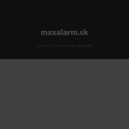
www.maxalarm.sk
EUROIN © 2026 | design by
antrepublic