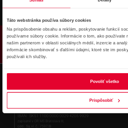
Táto webstránka používa súbory cookies
Na prispôsobenie obsahu a reklám, poskytovanie funkcií soc
PRODUKTY
používame súbory cookie. Informácie o tom, ako používate 
Prihlásenie
našim partnerom v oblasti sociálnych médií, inzercie a analý
na školenie
informácie skombinovať s ďalšími údajmi, ktoré ste im poskyt
používali ich služby.
Povoliť všetko
Fakturačné údaje
Prispôsobiť
IČO: 36340804 | DIČ: 2021919658
IČ DPH: SK2021919658
IBAN : SK51 1100 0000 0029 4205 9929
zapísané v OR MS Bratislava III,
odd.: Sa, vl. č.: 7597/B