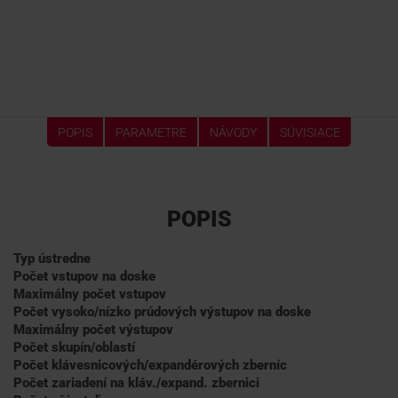
POPIS
PARAMETRE
NÁVODY
SÚVISIACE
POPIS
Typ ústredne
Počet vstupov na doske
Maximálny počet vstupov
Počet vysoko/nízko prúdových výstupov na doske
Maximálny počet výstupov
Počet skupín/oblastí
Počet klávesnicových/expandérových zberníc
Počet zariadení na kláv./expand. zbernici