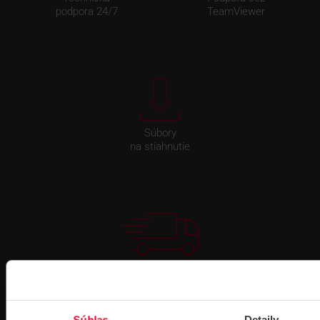
podpora 24/7
TeamViewer
Súbory
na stiahnutie
Pre zákazníkov s rámovcovou zmluvou pri
objednávkach nad 300 € bez DPH
DOPRAVA ZADARMO
Súhlas
Detaily