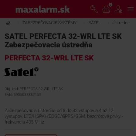
Prejsť
0
www.maxalarm.sk
k
hlavnému
obsahu
ZABEZPEČOVACIE SYSTÉMY
SATEL
Ústredne
VOĽNÝ PREDAJ
SATEL PERFECTA 32-WRL LTE SK
Zabezpečovacia ústredňa
AKCIA MESIACA
PERFECTA 32-WRL LTE SK
PRODUKTY
SPOLOČNOSŤ
Obj. kód: PERFECTA 32-WRL LTE SK
EAN: 5905033337152
ŠKOLENIE
Zabezpečovacia ústredňa od 8 do 32 vstupov a 4 až 12
výstupov, LTE/HSPA+/EDGE/GPRS/GSM, bezdrôtové prvky -
frekvencia 433 MHz
PODPORA