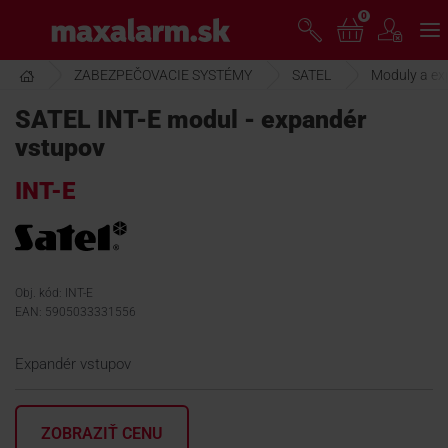
Prejsť
0
www.maxalarm.sk
k
hlavnému
obsahu
ZABEZPEČOVACIE SYSTÉMY
SATEL
Moduly a ex
VOĽNÝ PREDAJ
SATEL INT-E modul - expandér
vstupov
AKCIA MESIACA
INT-E
PRODUKTY
SPOLOČNOSŤ
Obj. kód: INT-E
EAN: 5905033331556
ŠKOLENIE
Expandér vstupov
PODPORA
ZOBRAZIŤ CENU