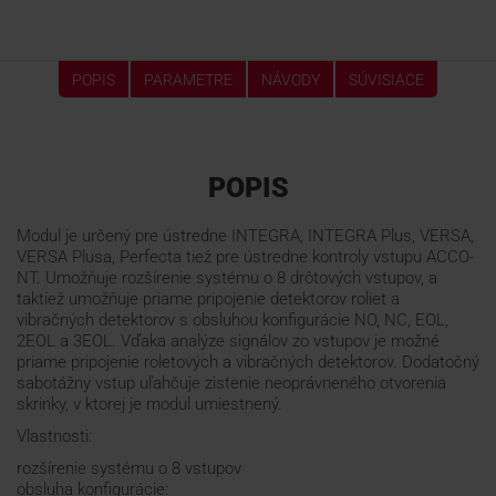
POPIS
PARAMETRE
NÁVODY
SÚVISIACE
POPIS
Modul je určený pre ústredne INTEGRA, INTEGRA Plus, VERSA,
VERSA Plusa, Perfecta tiež pre ústredne kontroly vstupu ACCO-
NT. Umožňuje rozšírenie systému o 8 drôtových vstupov, a
taktiež umožňuje priame pripojenie detektorov roliet a
vibračných detektorov s obsluhou konfigurácie NO, NC, EOL,
2EOL a 3EOL. Vďaka analýze signálov zo vstupov je možné
priame pripojenie roletových a vibračných detektorov. Dodatočný
sabotážny vstup uľahčuje zistenie neoprávneného otvorenia
skrinky, v ktorej je modul umiestnený.
Vlastnosti:
rozšírenie systému o 8 vstupov
obsluha konfigurácie: