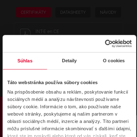
CERTIFIKÁTY
DATASHEETY
NÁVODY
INT-E en CE
586,35 kB
Súhlas
Detaily
O cookies
INT-E, INT-O, INT-PP GRADE 3 en CE
135,25 kB
Táto webstránka používa súbory cookies
Na prispôsobenie obsahu a reklám, poskytovanie funkcií
sociálnych médií a analýzu návštevnosti používame
PRODUKTY
súbory cookie. Informácie o tom, ako používate naše
webové stránky, poskytujeme aj našim partnerom v
oblasti sociálnych médií, inzercie a analýzy. Títo partneri
môžu príslušné informácie skombinovať s ďalšími údajmi,
ktoré ste im poskytli alebo ktoré od vás získali, keď ste