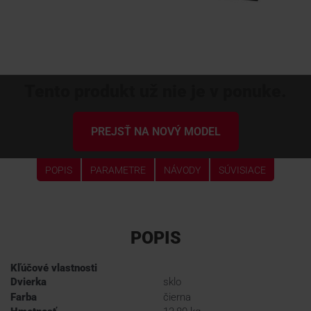
Tento produkt už nie je v ponuke.
PREJSŤ NA NOVÝ MODEL
POPIS
PARAMETRE
NÁVODY
SÚVISIACE
POPIS
Kľúčové vlastnosti
Dvierka
sklo
Farba
čierna