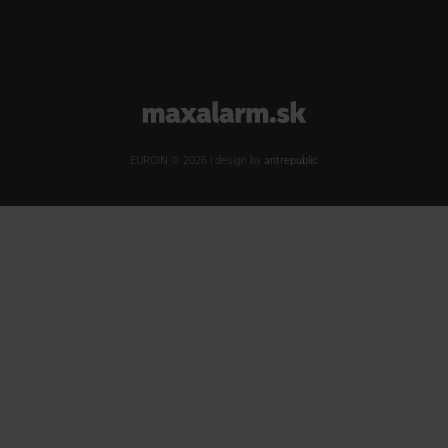
www.maxalarm.sk
EUROIN © 2026 | design by
antrepublic