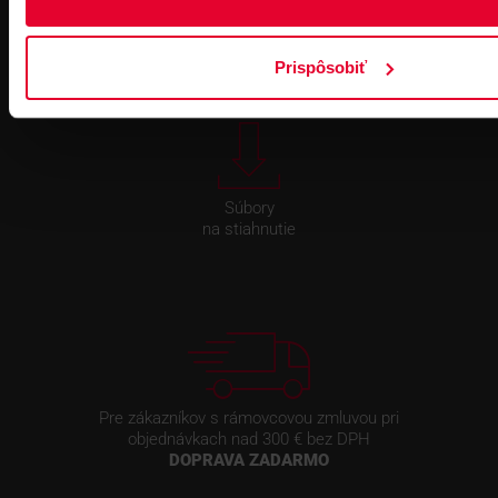
podpora 24/7
TeamViewer
Prispôsobiť
Súbory
na stiahnutie
Pre zákazníkov s rámovcovou zmluvou pri
objednávkach nad 300 € bez DPH
DOPRAVA ZADARMO