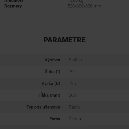
Hmotnosť
13,80 kg
Rozmery
520x600x600 mm
PARAMETRE
Výrobca
Stalflex
Šírka (")
19"
Výška (U)
12U
Hĺbka (mm)
600
Typ príslušenstva
Racky
Farba
Čierna