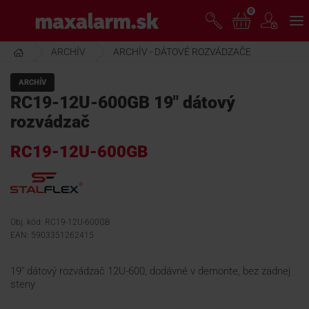
Prejsť
0
www.maxalarm.sk
k
hlavnému
obsahu
ARCHÍV
ARCHÍV - DÁTOVÉ ROZVÁDZAČE
VOĽNÝ PREDAJ
ARCHÍV
RC19-12U-600GB 19" dátový
AKCIA MESIACA
rozvádzač
RC19-12U-600GB
PRODUKTY
SPOLOČNOSŤ
Obj. kód: RC19-12U-600GB
EAN: 5903351262415
ŠKOLENIE
19" dátový rozvádzač 12U-600, dodávné v demonte, bez zadnej
steny
PODPORA