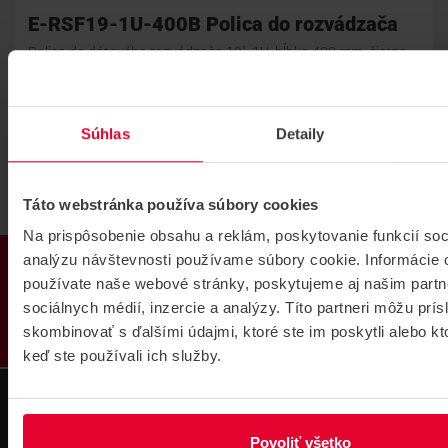
E-RSF19-1U-400B Polica do rozvádzača
Polica do dátového rozvádzača 19", 1U, hĺbka 400 mm, čierna,
prevedenie economy
E-RSF19-1U-400B
Súhlas
Detaily
Táto webstránka používa súbory cookies
Na prispôsobenie obsahu a reklám, poskytovanie funkcií soc
PRODUKTY
analýzu návštevnosti používame súbory cookie. Informácie 
používate naše webové stránky, poskytujeme aj našim partn
sociálnych médií, inzercie a analýzy. Títo partneri môžu prí
skombinovať s ďalšími údajmi, ktoré ste im poskytli alebo kto
keď ste používali ich služby.
Povoliť všetko
Technická
Podpora cez