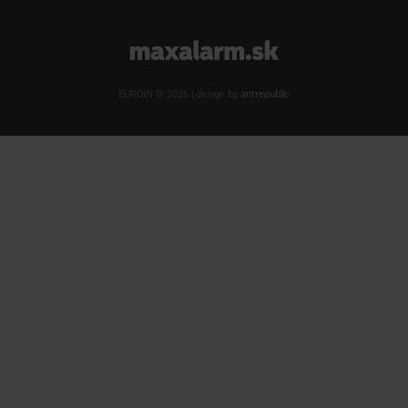
www.maxalarm.sk
EUROIN © 2026 | design by
antrepublic