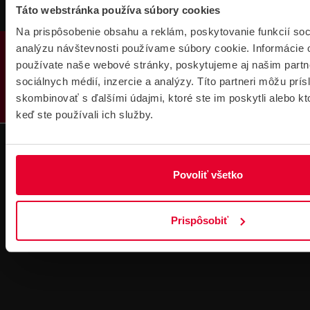
Táto webstránka používa súbory cookies
Na prispôsobenie obsahu a reklám, poskytovanie funkcií soc
PRODUKTY
analýzu návštevnosti používame súbory cookie. Informácie 
používate naše webové stránky, poskytujeme aj našim partn
sociálnych médií, inzercie a analýzy. Títo partneri môžu prí
Súbory
skombinovať s ďalšími údajmi, ktoré ste im poskytli alebo kto
na stiahnutie
keď ste používali ich služby.
Povoliť všetko
Pre zákazníkov s rámovcovou zmluvou pri
Prispôsobiť
objednávkach nad 300 € bez DPH
DOPRAVA ZADARMO