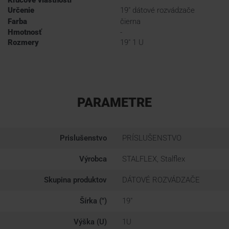
Určenie
19" dátové rozvádzače
Farba
čierna
Hmotnosť
-
Rozmery
19" 1 U
PARAMETRE
Prislušenstvo
PRÍSLUŠENSTVO
Výrobca
STALFLEX, Stalflex
Skupina produktov
DÁTOVÉ ROZVÁDZAČE
Šírka (")
19"
Výška (U)
1U