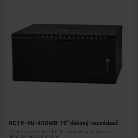
RC19-4U-450MB 19" dátový rozvádzač
19" dátový rozvádzač 4U-450, celokovový, dodávané v
demonte, bez zadnej steny