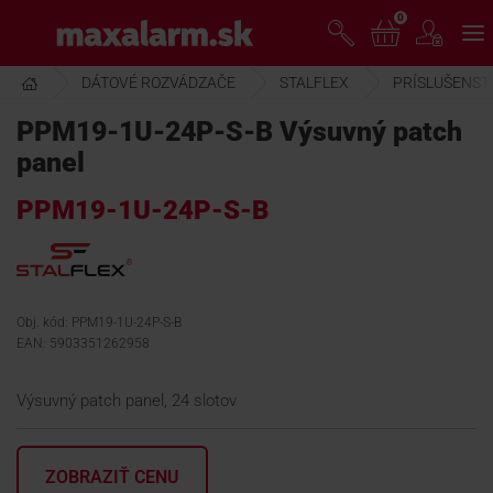
Prejsť
0
www.maxalarm.sk
k
hlavnému
obsahu
DÁTOVÉ ROZVÁDZAČE
STALFLEX
PRÍSLUŠENST
VOĽNÝ PREDAJ
PPM19-1U-24P-S-B Výsuvný patch
panel
AKCIA MESIACA
PPM19-1U-24P-S-B
PRODUKTY
SPOLOČNOSŤ
Obj. kód: PPM19-1U-24P-S-B
EAN: 5903351262958
ŠKOLENIE
Výsuvný patch panel, 24 slotov
PODPORA
ZOBRAZIŤ CENU