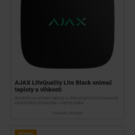
AJAX LifeQuality Lite Black snímač
teploty a vlhkosti
Bezdrôtový snímač teploty a vlhkosti pre monitorovanie
vnútorného prostredia v čiernej farbe
LifeQuality Lite Black
NOVINKA