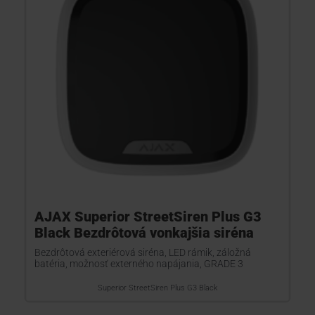
AJAX Superior StreetSiren Plus G3
Black Bezdrôtová vonkajšia siréna
Bezdrôtová exteriérová siréna, LED rámik, záložná
batéria, možnosť externého napájania, GRADE 3
Superior StreetSiren Plus G3 Black