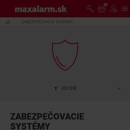
Prejsť
0
www.maxalarm.sk
k
hlavnému
obsahu
ZABEZPEČOVACIE SYSTÉMY
VOĽNÝ PREDAJ
AKCIA MESIACA
PRODUKTY
SPOLOČNOSŤ
FILTER
ŠKOLENIE
ZABEZPEČOVACIE
PODPORA
SYSTÉMY