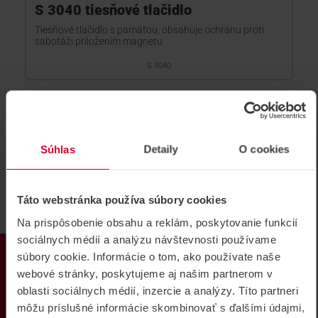
S 3040 tiesňové tlačidlo
Tiesňové tlačidlo s pamäťou, obsahuje ochranu proti
sabotáži priložením magnetu
S 3040
NOVINKA
Súhlas
Detaily
O cookies
Táto webstránka používa súbory cookies
Na prispôsobenie obsahu a reklám, poskytovanie funkcií
sociálnych médií a analýzu návštevnosti používame
PRODUKTY
súbory cookie. Informácie o tom, ako používate naše
webové stránky, poskytujeme aj našim partnerom v
oblasti sociálnych médií, inzercie a analýzy. Títo partneri
môžu príslušné informácie skombinovať s ďalšími údajmi,