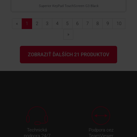
Superior KeyPad TouchScreen G3 Black
«
1
2
3
4
5
6
7
8
9
10
»
ZOBRAZIŤ ĎALŠÍCH 21 PRODUKTOV
Technická
Podpora cez
podpora 24/7
TeamViewer