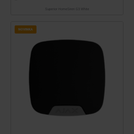
Superior HomeSiren G3 White
NOVINKA