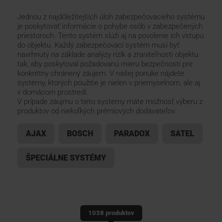
Jednou z najdôležitejších úloh zabezpečovacieho systému
KONTAKTY
je poskytovať informácie o pohybe osôb v zabezpečených
priestoroch. Tento systém slúži aj na povolenie ich vstupu
do objektu. Každý zabezpečovací systém musí byť
navrhnutý na základe analýzy rizík a zraniteľnosti objektu
tak, aby poskytoval požadovanú mieru bezpečnosti pre
konkrétny chránený záujem. V našej ponuke nájdete
systémy, ktorých použitie je nielen v priemyselnom, ale aj
v domácom prostredí.
V prípade záujmu o tieto systémy máte možnosť výberu z
produktov od niekoľkých prémiových dodávateľov.
AJAX
BOSCH
PARADOX
SATEL
ŠPECIÁLNE SYSTÉMY
1038 produktov