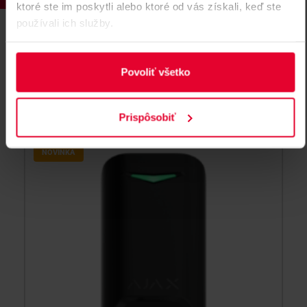
ktoré ste im poskytli alebo ktoré od vás získali, keď ste
používali ich služby.
AJAX Internal battery RB (6.4V/78Ah)
Balenie 78 nabíjateľných LiFePO4 batérií na inštaláciu do
Povoliť všetko
Hub BP Jeweller, 6.4 V DC, kapacita 78 Ah
Internal battery RB 6.4V/78Ah
Prispôsobiť
NOVINKA