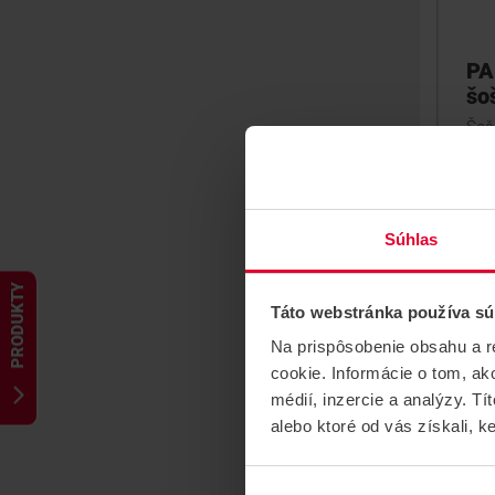
PA
šo
Šoš
dos
Súhlas
PRODUKTY
Táto webstránka používa sú
Na prispôsobenie obsahu a r
cookie. Informácie o tom, ak
médií, inzercie a analýzy. Tí
alebo ktoré od vás získali, ke