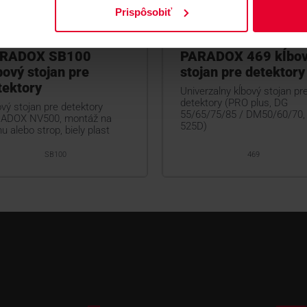
Prispôsobiť
RADOX SB100
PARADOX 469 kĺbo
bový stojan pre
stojan pre detektory
tektory
Univerzalny kĺbový stojan pr
detektory (PRO plus, DG
vý stojan pre detektory
55/65/75/85 / DM50/60/70,
ADOX NV500, montáž na
525D)
u alebo strop, biely plast
SB100
469