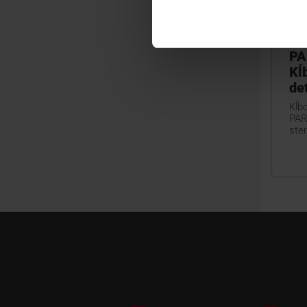
PA
Kĺ
de
Kĺbo
PAR
sten