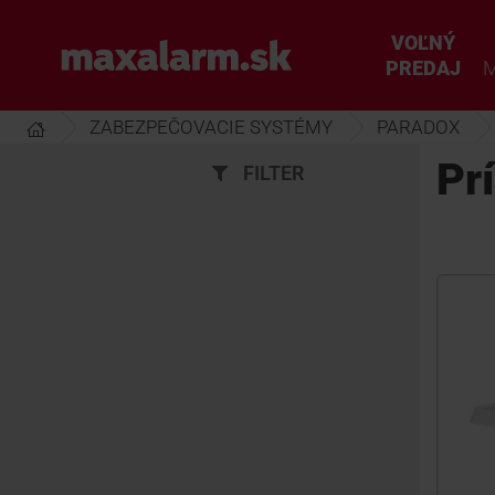
Prejsť
k
VOĽNÝ
www.maxalarm.sk
hlavnému
PREDAJ
M
obsahu
ZABEZPEČOVACIE SYSTÉMY
PARADOX
Pr
FILTER