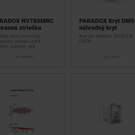
RADOX NV780MRC
PARADOX Kryt DM5
hranná strieška
náhradný kryt
eška, ktorá poskytuje
Kryt pre detektor DIGIPLEX
atočnú ochranu pred
DM50
ďom, snehom, atď.
NV780MRC
Kryt DM50