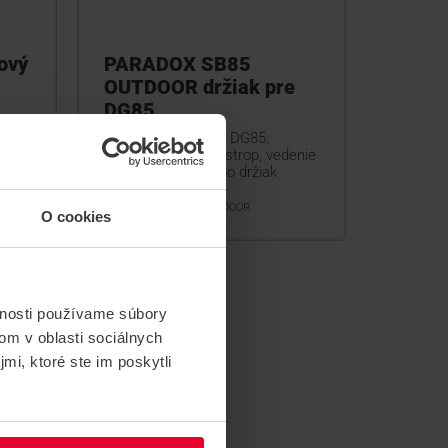
ový
PARADOX SB85
OUTDOOR držiak pre
DG85
Držiak pre Digigard DG85,
montáž na stenu i strop, vedenie
kábla je nutné mimo držiak
SB85 OUTDOOR
O cookies
vnosti používame súbory
om v oblasti sociálnych
mi, ktoré ste im poskytli