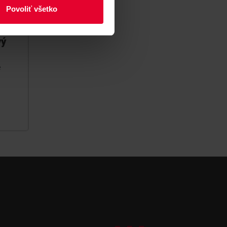
Povoliť všetko
vý
e