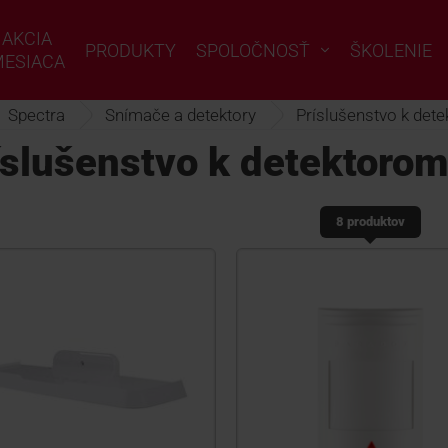
AKCIA
PRODUKTY
SPOLOČNOSŤ
ŠKOLENIE
ESIACA
Spectra
Snímače a detektory
Príslušenstvo k det
íslušenstvo k detektorom
8 produktov