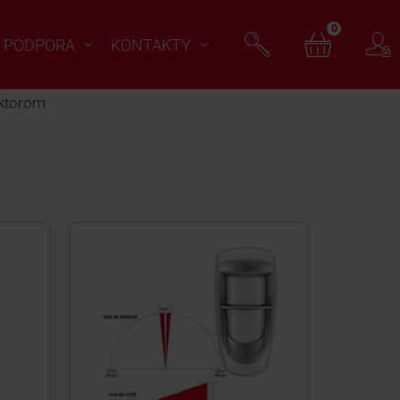
0
PODPORA
KONTAKTY
ektorom