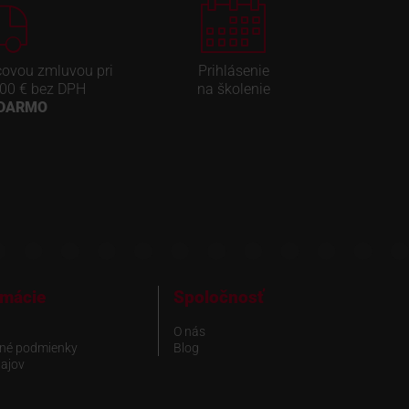
covou zmluvou pri
Prihlásenie
00 € bez DPH
na školenie
ADARMO
rmácie
Spoločnosť
O nás
né podmienky
Blog
ajov