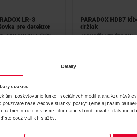
RADOX LR-3
PARADOX HDB7 kĺb
šovka pre detektor
držiak
ovka pre detektor s dlhým
kĺbový držiak pre detektory
ahom - dosah 35m.
PARADOX HD77,HD78 a
NV75M/MX/MR/MW
LR-3
HDB7
Detaily
bory cookies
eklám, poskytovanie funkcií sociálnych médií a analýzu návšte
o používate naše webové stránky, poskytujeme aj našim partner
to partneri môžu príslušné informácie skombinovať s ďalšími údaj
ď ste používali ich služby.