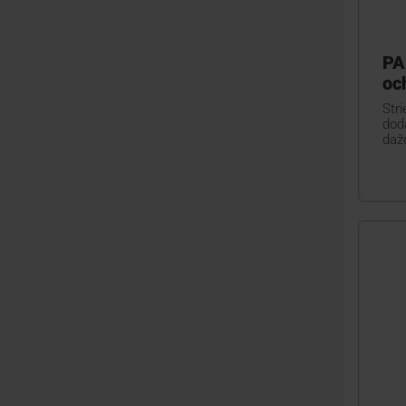
PA
oc
Stri
dod
daž