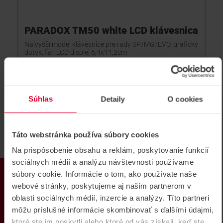
PARADOX TM50 white LCD klávesnica
Najvyšší model klávesnice pre rady SP/MG/EVO, grafický
dotyk. far. LCD displej 6,4x11,2cm
TM50 white
Súhlas
Detaily
O cookies
Táto webstránka používa súbory cookies
Na prispôsobenie obsahu a reklám, poskytovanie funkcií
sociálnych médií a analýzu návštevnosti používame
PRODUKTY
súbory cookie. Informácie o tom, ako používate naše
webové stránky, poskytujeme aj našim partnerom v
oblasti sociálnych médií, inzercie a analýzy. Títo partneri
môžu príslušné informácie skombinovať s ďalšími údajmi,
ktoré ste im poskytli alebo ktoré od vás získali, keď ste