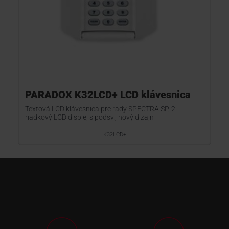
PARADOX K32LCD+ LCD klávesnica
Textová LCD klávesnica pre rady SPECTRA SP, 2-
riadkový LCD displej s podsv., nový dizajn
K32LCD+