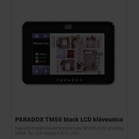
PARADOX TM50 black LCD klávesnica
Najvyšší model klávesnice pre rady SP/MG/EVO, grafický
dotyk. far. LCD displej 6,4x11,2cm