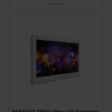
TM50 black
PARADOX TM70 white LCD klávesnica