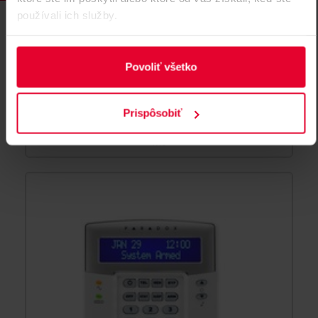
používali ich služby.
Povoliť všetko
PARADOX K10 LED klávesnica
LED klávesnica pre radu SP / MG, zobrazenie prvých 10
Prispôsobiť
zón, oddelená indikácia 2 podsystém.
K10