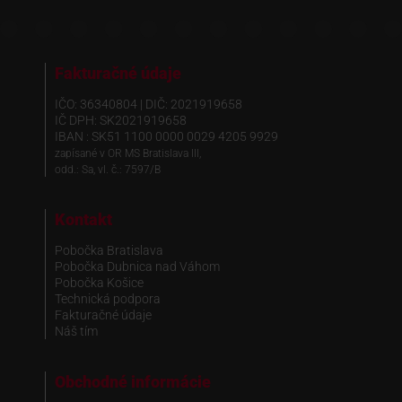
Fakturačné údaje
IČO: 36340804 | DIČ: 2021919658
IČ DPH: SK2021919658
IBAN : SK51 1100 0000 0029 4205 9929
zapísané v OR MS Bratislava III,
odd.: Sa, vl. č.: 7597/B
Kontakt
Pobočka Bratislava
Pobočka Dubnica nad Váhom
Pobočka Košice
Technická podpora
Fakturačné údaje
Náš tím
Obchodné informácie