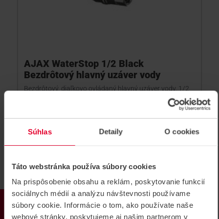
AJAX WaterStop 1/2 Black
Bezdrôtový hlavný uzáver vody
Bezdrôtový, diaľkovo ovládaný hlavný uzáver vody, 1/2
palcový, farba: čierna
WaterStop 1/2 Black
Súhlas
Detaily
O cookies
Táto webstránka používa súbory cookies
Na prispôsobenie obsahu a reklám, poskytovanie funkcií
sociálnych médií a analýzu návštevnosti používame
PRODUKTY
súbory cookie. Informácie o tom, ako používate naše
webové stránky, poskytujeme aj našim partnerom v