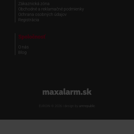
Zákaznická zóna
Obchodné a reklamačné podmienky
Ochrana osobných údajov
Registrácia
Spoločnosť
O nás
Blog
www.maxalarm.sk
EUROIN © 2026 | design by
antrepublic