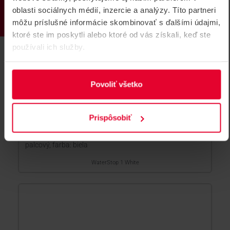
oblasti sociálnych médií, inzercie a analýzy. Títo partneri
môžu príslušné informácie skombinovať s ďalšími údajmi,
ktoré ste im poskytli alebo ktoré od vás získali, keď ste
používali ich služby.
Povoliť všetko
AJAX WaterStop 1 White Bezdrôtový
Prispôsobiť
hlavný uzáver vody
Bezdrôtový, diaľkovo ovládaný hlavný uzáver vody, 1
palcový, farba: biela
WaterStop 1 White