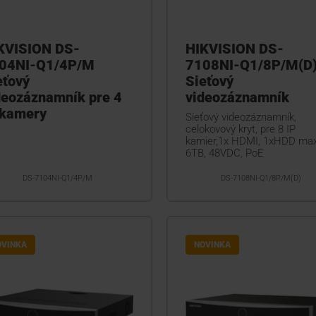
KVISION DS-
HIKVISION DS-
04NI-Q1/4P/M
7108NI-Q1/8P/M(D
eťový
Sieťový
deozáznamník pre 4
videozáznamník
 kamery
Sieťový videozáznamník,
celokovový kryt, pre 8 IP
kamier,1x HDMI, 1xHDD max
6TB, 48VDC, PoE
DS-7104NI-Q1/4P/M
DS-7108NI-Q1/8P/M(D)
OVINKA
NOVINKA