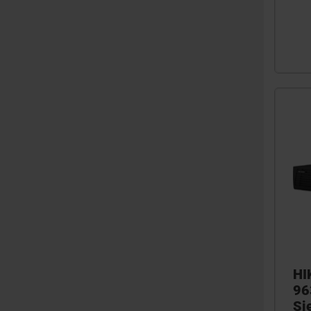
HI
96
Si