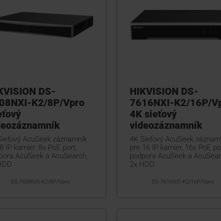
KVISION DS-
HIKVISION DS-
08NXI-K2/8P/Vpro
7616NXI-K2/16P/V
eťový
4K sieťový
deozáznamník
videozáznamník
Sieťový AcuSeek záznamník
4K Sieťový AcuSeek záznam
8 IP kamier, 8x PoE port,
pre 16 IP kamier, 16x PoE por
pora AcuSeek a AcuSearch,
podpora AcuSeek a AcuSear
HDD
2x HDD
DS-7608NXI-K2/8P/Vpro
DS-7616NXI-K2/16P/Vpro