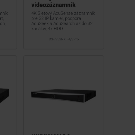
videozáznamník
mník
4K Sieťový AcuSense záznamník
t,
pre 32 IP kamier, podpora
ch,
AcuSeek a AcuSearch až do 32
kanálov, 4x HDD
DS-7732NXI-I4/VPro