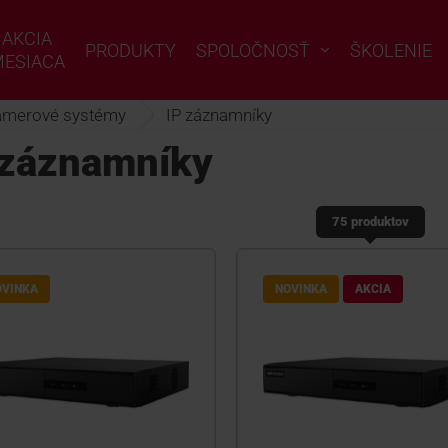
AKCIA
PRODUKTY
SPOLOČNOSŤ
ŠKOLENIE
ESIACA
amerové systémy
IP záznamníky
 záznamníky
75 produktov
OVINKA
NOVINKA
AKCIA