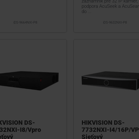
záznamník pre 32 IP kamier,
podpora AcuSeek a AcuSea
do ...
iDS-9664NXI-P8
iDS-9632NXI-P8
KVISION DS-
HIKVISION DS-
32NXI-I8/Vpro
7732NXI-I4/16P/VP
eťový
Sieťový