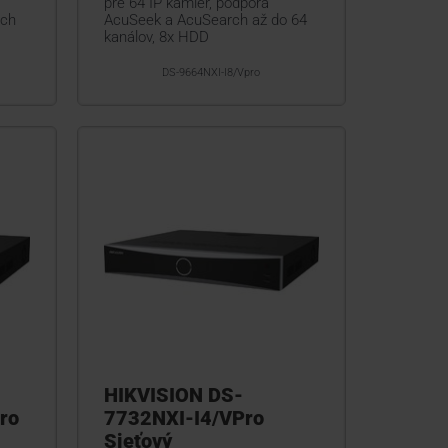
pre 64 IP kamier, podpora
rch
AcuSeek a AcuSearch až do 64
kanálov, 8x HDD
DS-9664NXI-I8/Vpro
HIKVISION DS-
ro
7732NXI-I4/VPro
Sieťový