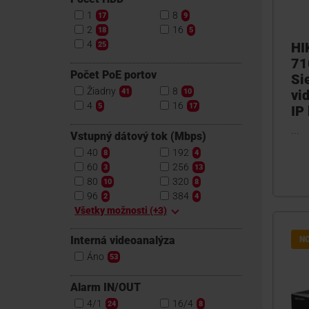
1
8
17
9
2
16
18
5
4
HI
25
71
Počet PoE portov
Si
Žiadny
8
41
10
vi
4
16
5
17
IP
...
Vstupný dátový tok (Mbps)
40
192
8
4
60
256
3
13
80
320
10
8
96
384
2
4
Všetky možnosti (+3)
Interná videoanalýza
N
Áno
53
Alarm IN/OUT
4/1
16/4
24
8