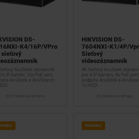
KVISION DS-
HIKVISION DS-
16NXI-K4/16P/VPro
7604NXI-K1/4P/Vp
 sieťový
Sieťový
deozáznamník
videozáznamník
Sieťový AcuSeek záznamník
4K Sieťový AcuSeek záznam
16 IP kamier, 16x PoE port,
pre 4 IP kamery, 4x PoE port
pora AcuSeek a AcuSearch,
podpora AcuSeek a AcuSear
HDD
1x HDD
DS-7716NXI-K4/16P/VPro
DS-7604NXI-K1/4P/Vpro
OVINKA
NOVINKA