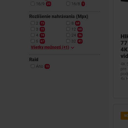
16/9
16/8
25
1
Rozlíšenie nahrávania (Mpx)
2
8
73
68
3
12
72
68
4
24
HI
74
36
5
32
67
41
77
Všetky možnosti (+1)
4K
vi
Raid
4K 
Áno
10
pre 
pod
4x 
N