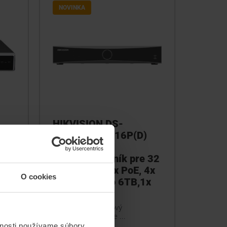
NOVINKA
HIKVISION DS-
ý
7732NXI-K4/16P(D)
4K Sieťový
videozáznamník pre 32
IP kamier, 16x PoE, 4x
O cookies
HDD SATA do 6TB,1x
e-SATA
4K AcuSense sieťový
videozáznamník pre ...
vnosti používame súbory