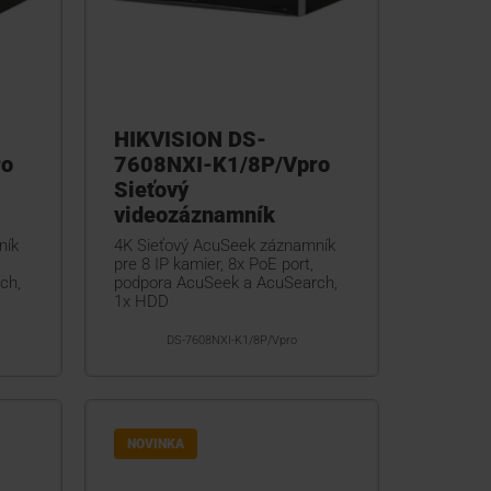
HIKVISION DS-
ro
7608NXI-K1/8P/Vpro
Sieťový
videozáznamník
ník
4K Sieťový AcuSeek záznamník
,
pre 8 IP kamier, 8x PoE port,
ch,
podpora AcuSeek a AcuSearch,
1x HDD
DS-7608NXI-K1/8P/Vpro
NOVINKA