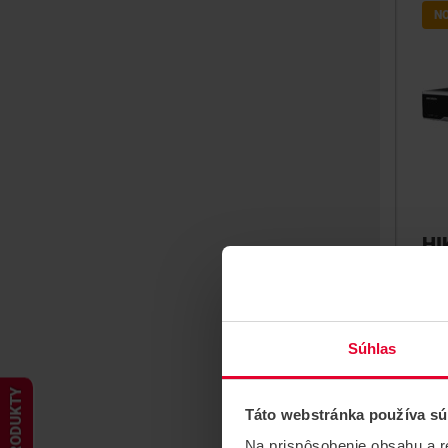
N
HI
77
vi
8K 
64 
Súhlas
HDD
in/o
PRODUKTY
Táto webstránka používa sú
Na prispôsobenie obsahu a r