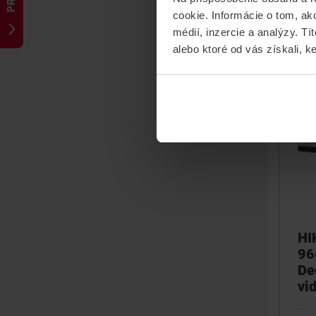
cookie. Informácie o tom, ak
médií, inzercie a analýzy. Tí
alebo ktoré od vás získali, ke
HI
96
De
vi
...