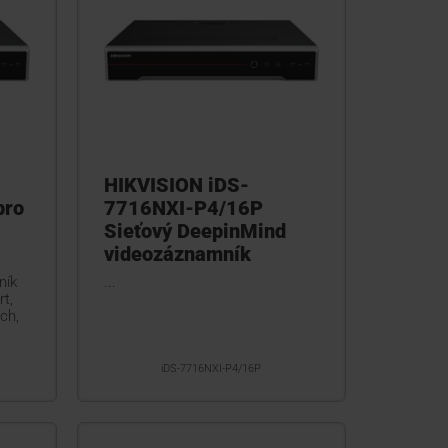
HIKVISION iDS-
pro
7716NXI-P4/16P
Sieťový DeepinMind
videozáznamník
ník
...
t,
ch,
iDS-7716NXI-P4/16P