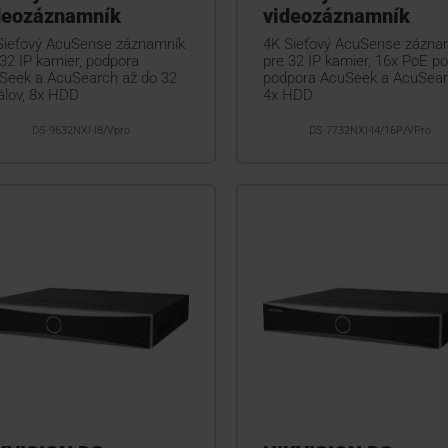
deozáznamník
videozáznamník
Sieťový AcuSense záznamník
4K Sieťový AcuSense zázna
32 IP kamier, podpora
pre 32 IP kamier, 16x PoE por
Seek a AcuSearch až do 32
podpora AcuSeek a AcuSear
álov, 8x HDD
4x HDD
DS-9632NXI-I8/Vpro
DS-7732NXI-I4/16P/VPro