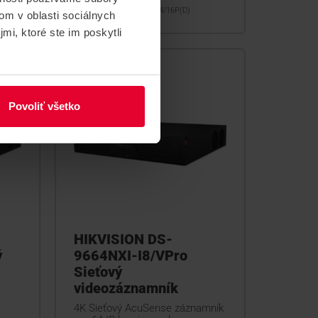
DS-7732NXI-K4/16P(D)
om v oblasti sociálnych
mi, ktoré ste im poskytli
Povoliť všetko
HIKVISION DS-
ý
9664NXI-I8/VPro
Sieťový
videozáznamník
4K Sieťový AcuSense záznamník