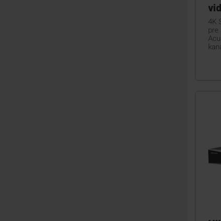
vi
4K 
pre 
Acu
kan