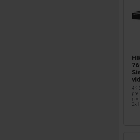
HI
76
Si
vi
4K 
pre 
pod
2x 