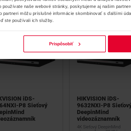
DS-7764NI-M4
iDS-7716NXI-P4
o používate naše webové stránky, poskytujeme aj našim partner
to partneri môžu príslušné informácie skombinovať s ďalšími údaj
ď ste používali ich služby.
Prispôsobiť
KVISION iDS-
HIKVISION iDS-
64NXI-P8 Sieťový
9632NXI-P8 Sieťov
epinMind
DeepinMind
deozáznamník
videozáznamník
4K Sieťový DeepinMind