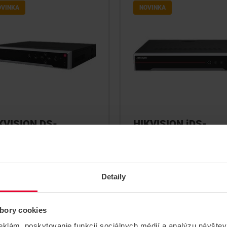
OVINKA
NOVINKA
KVISION DS-
HIKVISION iDS-
64NI-M4 8K sieťový
7716NXI-P4 Sieťov
deozáznamník
DeepinMind
videozáznamník
sieťový videozáznamník pre
IP kamier, 2x HDMI, 1xVGA, 4
...
Detaily
 do 16TB pre HDD, alarm
ut 16/9
bory cookies
eklám, poskytovanie funkcií sociálnych médií a analýzu návšte