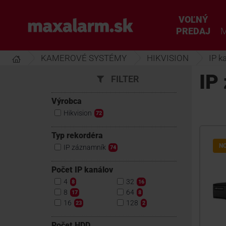
Prejsť
k
VOĽNÝ
www.maxalarm.sk
hlavnému
PREDAJ
M
obsahu
KAMEROVÉ SYSTÉMY
HIKVISION
IP k
IP
FILTER
Výrobca
Hikvision
72
Typ rekordéra
N
IP záznamník
74
Počet IP kanálov
4
32
8
16
8
64
17
8
16
128
23
2
Počet HDD