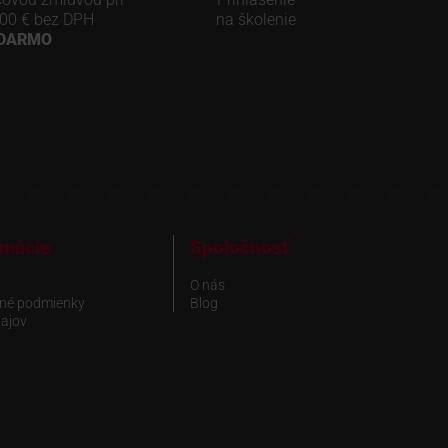
00 € bez DPH
na školenie
ADARMO
rmácie
Spoločnosť
O nás
né podmienky
Blog
ajov