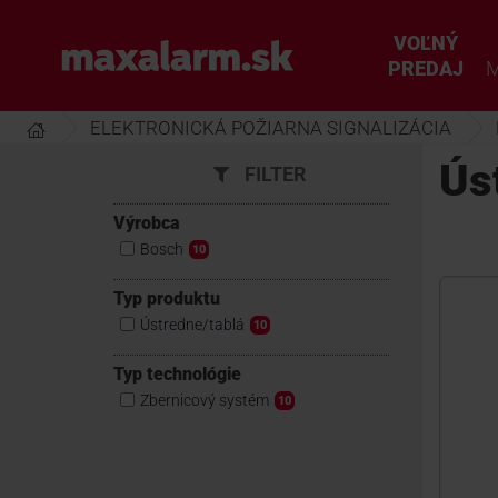
Prejsť
k
VOĽNÝ
www.maxalarm.sk
hlavnému
PREDAJ
M
obsahu
ELEKTRONICKÁ POŽIARNA SIGNALIZÁCIA
Ús
FILTER
Výrobca
Bosch
10
Typ produktu
Ústredne/tablá
10
Typ technológie
Zbernicový systém
10