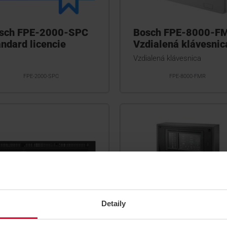
sch FPE-2000-SPC
Bosch FPE-8000-F
andard licencie
Vzdialená klávesnic
Vzdialená klávesnica
FPE-2000-SPC
FPE-8000-FMR
Detaily