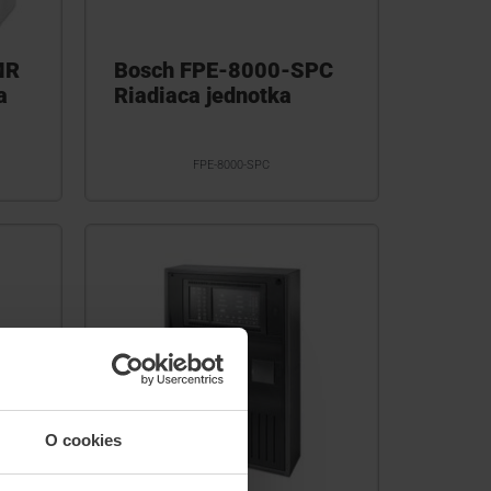
MR
Bosch FPE-8000-SPC
a
Riadiaca jednotka
FPE-8000-SPC
O cookies