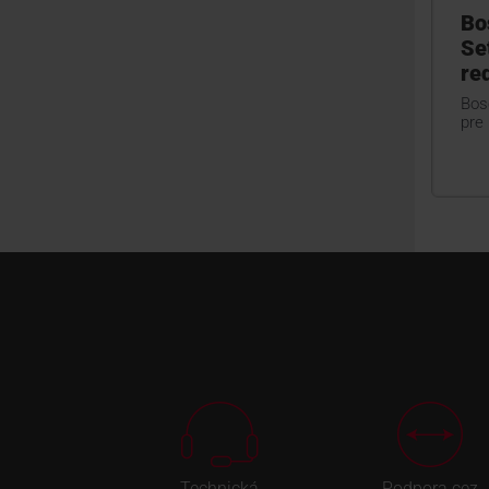
Bo
Se
re
Bos
pre
Technická
Podpora cez