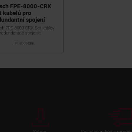
sch FPE-8000-CRK
t kabelů pro
dundantní spojení
ch FPE-8000-CRK Set káblov
 redundantné spojenie
FPE-8000-CRK
Súbory
Pre zákazníkov s rámov