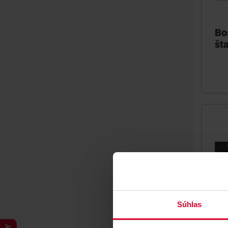
Bo
št
Súhlas