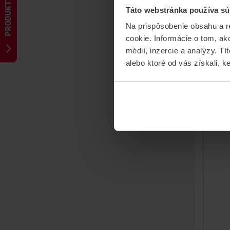
PRODUKTY
Táto webstránka používa sú
Bo
Ri
Na prispôsobenie obsahu a r
cookie. Informácie o tom, ak
Riad
pre
médií, inzercie a analýzy. Tí
alebo ktoré od vás získali, ke