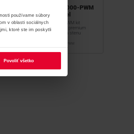
FM
Bosch FPA-2000-PWM
AVENAR panel
vnosti používame súbory
om v oblasti sociálnych
Bosch FPA-2000-PWM kit
ústredne AVENAR, premium
mi, ktoré ste im poskytli
licencia, montáž na stenu
FPA-2000-PWM
Povoliť všetko