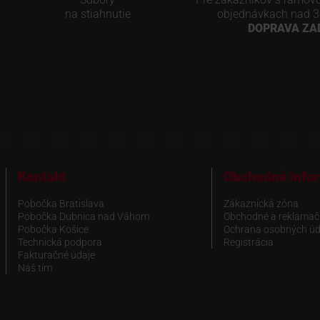
na stiahnutie
objednávkach nad 3
DOPRAVA Z
Kontakt
Obchodné info
Pobočka Bratislava
Zákaznická zóna
Pobočka Dubnica nad Váhom
Obchodné a reklamač
Pobočka Košice
Ochrana osobných úd
Technická podpora
Registrácia
Fakturačné údaje
Náš tím