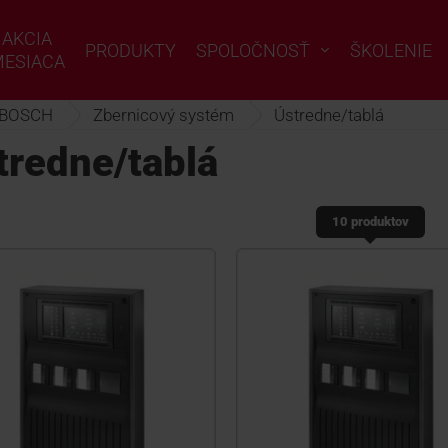
AKCIA
PRODUKTY
SPOLOČNOSŤ
ŠKOLENIE
ESIACA
BOSCH
Zbernicový systém
Ústredne/tablá
tredne/tablá
10 produktov