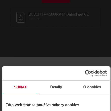
BOSCH FPA-2000-SFM Datasheet CZ
1,59 MB
SÚVISIACE
Súhlas
Detaily
O cookies
Táto webstránka používa súbory cookies