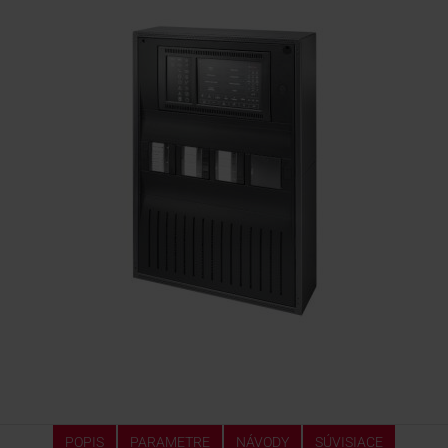
KONTAKTY
POPIS
PARAMETRE
NÁVODY
SÚVISIACE