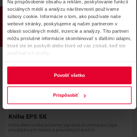
Na prispôsobenie obsahu a reklám, poskytovanie funkcií
sociálnych médií a analýzu návštevnosti používame
PRODUKTY
súbory cookie. Informácie o tom, ako používate naše
webové stránky, poskytujeme aj našim partnerom v
oblasti sociálnych médií, inzercie a analýzy. Títo partneri
môžu príslušné informácie skombinovať s ďalšími údajmi,
ktoré ste im poskytli alebo ktoré od vás získali, keď ste
používali ich služby.
Povoliť všetko
Prispôsobiť
Kniha EPS SK
Kniha elektronickej požiarnej signalizácie určená pre zápis
prevádzkových hlásení a pravidelných kontrol.