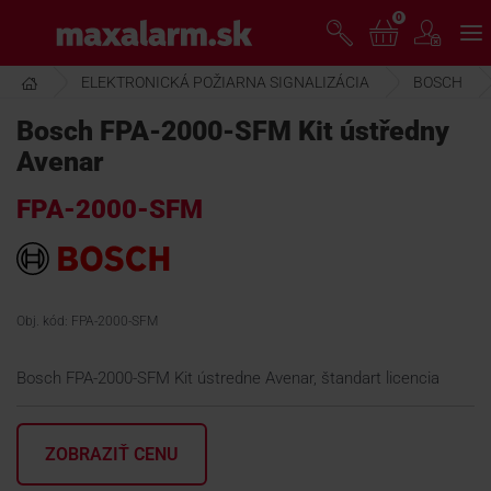
Prejsť
0
www.maxalarm.sk
k
hlavnému
obsahu
ELEKTRONICKÁ POŽIARNA SIGNALIZÁCIA
BOSCH
VOĽNÝ PREDAJ
Bosch FPA-2000-SFM Kit ústředny
Avenar
AKCIA MESIACA
FPA-2000-SFM
PRODUKTY
SPOLOČNOSŤ
Obj. kód: FPA-2000-SFM
Bosch FPA-2000-SFM Kit ústredne Avenar, štandart licencia
ŠKOLENIE
ZOBRAZIŤ CENU
PODPORA