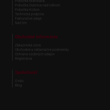
Pobočka Bratislava
Pobočka Dubnica nad Váhom
Pobočka Košice
Technická podpora
Fakturačné údaje
Náš tím
Obchodné informácie
Zákaznická zóna
Obchodné a reklamačné podmienky
Ochrana osobných údajov
Registrácia
Spoločnosť
O nás
Blog