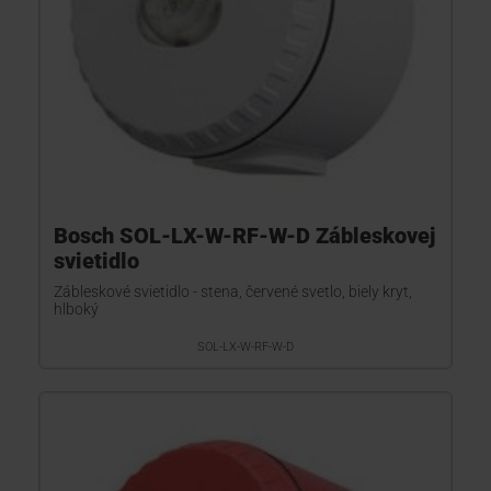
Bosch SOL-LX-W-RF-W-D Zábleskovej
svietidlo
Zábleskové svietidlo - stena, červené svetlo, biely kryt,
hlboký
SOL-LX-W-RF-W-D