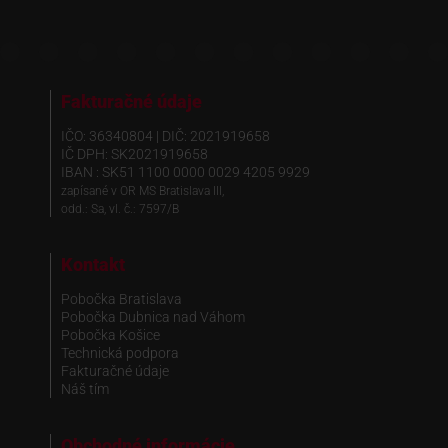
Fakturačné údaje
IČO: 36340804 | DIČ: 2021919658
IČ DPH: SK2021919658
IBAN : SK51 1100 0000 0029 4205 9929
zapísané v OR MS Bratislava III,
odd.: Sa, vl. č.: 7597/B
Kontakt
Pobočka Bratislava
Pobočka Dubnica nad Váhom
Pobočka Košice
Technická podpora
Fakturačné údaje
Náš tím
Obchodné informácie