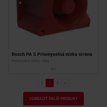
Bosch PA 5 Priemyselná nízka siréna
Priemyselná siréna, nízka
PA 5
«
1
2
»
ZOBRAZIŤ ĎALŠÍ PRODUKT