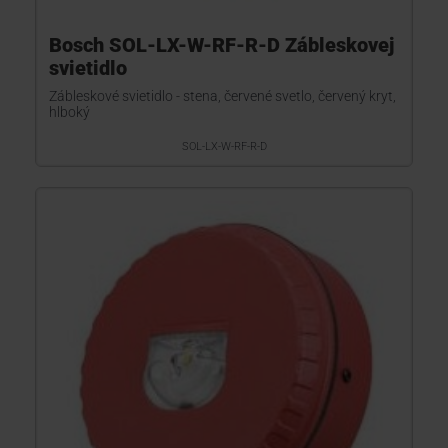
Bosch SOL-LX-W-RF-R-D Zábleskovej
svietidlo
Zábleskové svietidlo - stena, červené svetlo, červený kryt,
hlboký
SOL-LX-W-RF-R-D