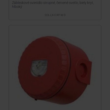
Zábleskové svietidlo stropné, červené svetlo, biely kryt,
hlboký
SOL-LX-C-RF-W-D