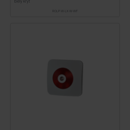
biely kryt
ROLP-W-LX-W-WF