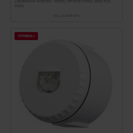
Zábleskové svietidlo - stena, červené svetlo, biely kryt,
nízky
SOL-LX-W-RF-W-S
VÝPREDAJ