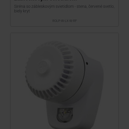
Siréna so zábleskovým svietidlom - stena, červené svetlo,
biely kryt
ROLP-W-LX-W-RF