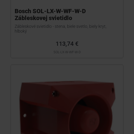
Bosch SOL-LX-W-WF-W-D
Zábleskovej svietidlo
Zábleskové svietidlo - stena, biele svetlo, biely kryt,
hlboký
113,74 €
SOL-LX-W-WF-W-D