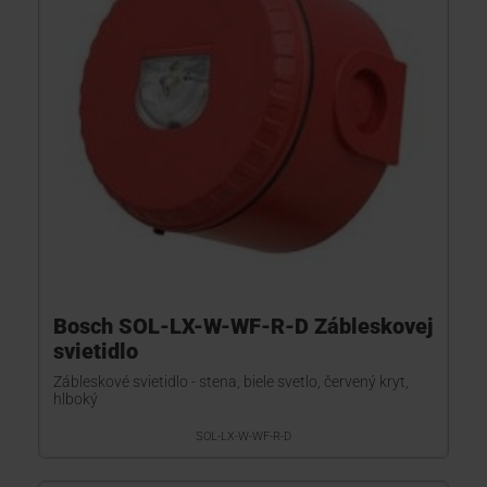
Bosch SOL-LX-W-WF-R-D Zábleskovej
svietidlo
Zábleskové svietidlo - stena, biele svetlo, červený kryt,
hlboký
SOL-LX-W-WF-R-D