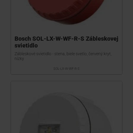
Bosch SOL-LX-W-WF-R-S Zábleskovej
svietidlo
Zábleskové svietidlo - stena, biele svetlo, červený kryt,
nízky
SOL-LX-W-WF-R-S