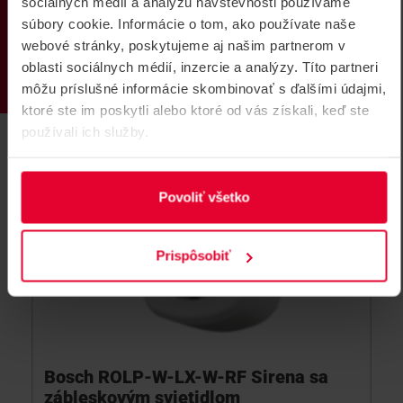
sociálnych médií a analýzu návštevnosti používame
PRODUKTY
súbory cookie. Informácie o tom, ako používate naše
webové stránky, poskytujeme aj našim partnerom v
oblasti sociálnych médií, inzercie a analýzy. Títo partneri
môžu príslušné informácie skombinovať s ďalšími údajmi,
ktoré ste im poskytli alebo ktoré od vás získali, keď ste
používali ich služby.
Povoliť všetko
Prispôsobiť
Bosch ROLP-W-LX-W-RF Sirena sa
zábleskovým svietidlom