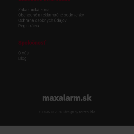
Zákaznická zóna
Obchodné a reklamačné podmienky
Ochrana osobných údajov
Registrácia
Spoločnosť
O nás
Blog
www.maxalarm.sk
EUROIN © 2026 | design by
antrepublic