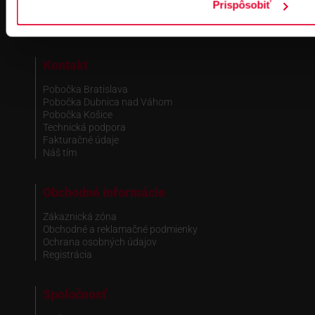
IBAN : SK51 1100 0000 0029 4205 9929
Prispôsobiť
zapísané v OR MS Bratislava III,
odd.: Sa, vl. č.: 7597/B
Kontakt
Pobočka Bratislava
Pobočka Dubnica nad Váhom
Pobočka Košice
Technická podpora
Fakturačné údaje
Náš tím
Obchodné informácie
Zákaznická zóna
Obchodné a reklamačné podmienky
Ochrana osobných údajov
Registrácia
Spoločnosť