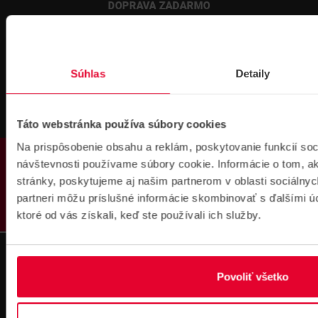
DOPRAVA ZADARMO
Súhlas
Detaily
Táto webstránka používa súbory cookies
Prihlásenie
na školenie
Na prispôsobenie obsahu a reklám, poskytovanie funkcií soc
PRODUKTY
návštevnosti používame súbory cookie. Informácie o tom, 
stránky, poskytujeme aj našim partnerom v oblasti sociálnych
partneri môžu príslušné informácie skombinovať s ďalšími úda
ktoré od vás získali, keď ste používali ich služby.
Fakturačné údaje
Povoliť všetko
IČO: 36340804 | DIČ: 2021919658
IČ DPH: SK2021919658