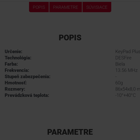
POPIS
PARAMETRE
SÚVISIACE
POPIS
Určenie:
KeyPad Plus
Technológia:
DESFire
Farba:
Biela
Frekvencia:
13.56 MHz
Stupeň zabezpečenia:
-
Hmotnosť:
60g
Rozmery:
86x54x8,0
Prevádzková teplota:
-10°+40°C
PARAMETRE