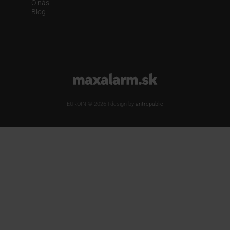
O nás
Blog
www.maxalarm.sk
EUROIN © 2026 | design by
antrepublic