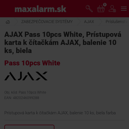
Prejsť
0
www.maxalarm.sk
k
hlavnému
obsahu
ZABEZPEČOVACIE SYSTÉMY
AJAX
Príslušenstv
VOĽNÝ PREDAJ
AJAX Pass 10pcs White, Prístupová
karta k čítačkám AJAX, balenie 10
AKCIA MESIACA
ks, biela
Pass 10pcs White
PRODUKTY
SPOLOČNOSŤ
Obj. kód: Pass 10pcs White
EAN: 4820246099288
ŠKOLENIE
Prístupová karta k čítačkám AJAX, balenie 10 ks, biela farba
PODPORA