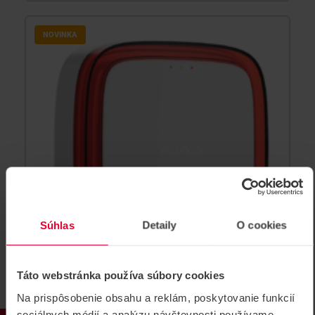
NOVINKA
Súhlas
Detaily
O cookies
Táto webstránka používa súbory cookies
AJAX FireProtect VAD White
Na prispôsobenie obsahu a reklám, poskytovanie funkcií
Bezdrôtové adresovateľné vizuálne
sociálnych médií a analýzu návštevnosti používame