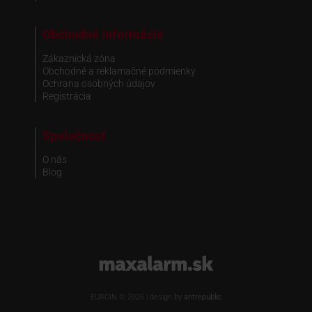
Obchodné informácie
Zákaznická zóna
Obchodné a reklamačné podmienky
Ochrana osobných údajov
Registrácia
Spoločnosť
O nás
Blog
www.maxalarm.sk
EUROIN © 2026 | design by
antrepublic