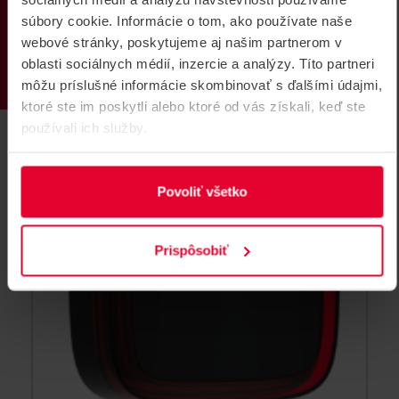
požiarne poplašné zariadenie
PRODUKTY
súbory cookie. Informácie o tom, ako používate naše
...
webové stránky, poskytujeme aj našim partnerom v
oblasti sociálnych médií, inzercie a analýzy. Títo partneri
FireProtect VAD White
môžu príslušné informácie skombinovať s ďalšími údajmi,
ktoré ste im poskytli alebo ktoré od vás získali, keď ste
používali ich služby.
NOVINKA
Povoliť všetko
Prispôsobiť