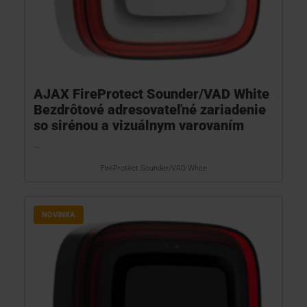
AJAX FireProtect Sounder/VAD White
Bezdrôtové adresovateľné zariadenie
so sirénou a vizuálnym varovaním
...
FireProtect Sounder/VAD White
NOVINKA