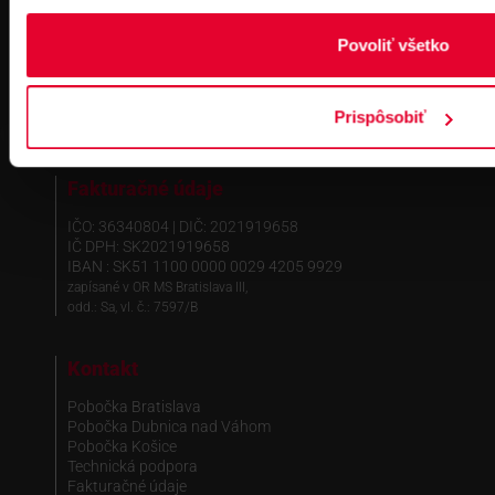
Povoliť všetko
Prispôsobiť
Fakturačné údaje
IČO: 36340804 | DIČ: 2021919658
IČ DPH: SK2021919658
IBAN : SK51 1100 0000 0029 4205 9929
zapísané v OR MS Bratislava III,
odd.: Sa, vl. č.: 7597/B
Kontakt
Pobočka Bratislava
Pobočka Dubnica nad Váhom
Pobočka Košice
Technická podpora
Fakturačné údaje