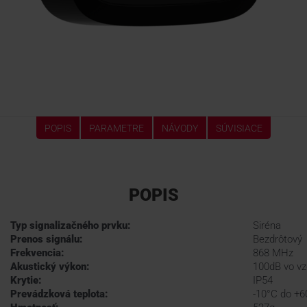
POPIS
PARAMETRE
NÁVODY
SÚVISIACE
POPIS
Typ signalizačného prvku:
Siréna
Prenos signálu:
Bezdrôtový
Frekvencia:
868 MHz
Akustický výkon:
100dB vo vz
Krytie:
IP54
Prevádzková teplota:
-10°C do +6