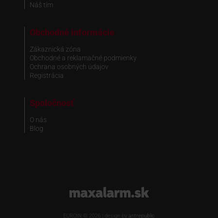
Náš tím
Obchodné informácie
Zákaznická zóna
Obchodné a reklamačné podmienky
Ochrana osobných údajov
Registrácia
Spoločnosť
O nás
Blog
www.maxalarm.sk
EUROIN © 2026 | design by
antrepublic