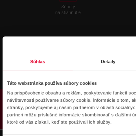
Súbory
na stiahnutie
Súhlas
Detaily
Pre zákazníkov s rámovcovou zmluvou pri
objednávkach nad 300 € bez DPH
DOPRAVA ZADARMO
Táto webstránka používa súbory cookies
Na prispôsobenie obsahu a reklám, poskytovanie funkcií soc
PRODUKTY
návštevnosti používame súbory cookie. Informácie o tom, 
stránky, poskytujeme aj našim partnerom v oblasti sociálnych
partneri môžu príslušné informácie skombinovať s ďalšími úda
ktoré od vás získali, keď ste používali ich služby.
Prihlásenie
na školenie