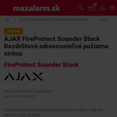
Prejsť
0
www.maxalarm.sk
k
hlavnému
obsahu
ELEKTRONICKÁ POŽIARNA SIGNALIZÁCIA
AJAX
VOĽNÝ PREDAJ
NOVINKA
AJAX FireProtect Sounder Black
AKCIA MESIACA
Bezdrôtová adresovateľná požiarna
siréna
PRODUKTY
FireProtect Sounder Black
SPOLOČNOSŤ
Obj. kód: FireProtect Sounder Black
ŠKOLENIE
EAN: 4823114068409
Bezdrôtová adresovateľná požiarna siréna s dlhou výdržou
PODPORA
batérie v čiernej farbe