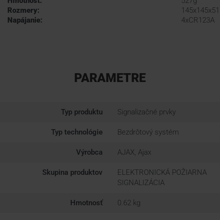
Hmotnosť:
527g
Rozmery:
145x145x5
Napájanie:
4xCR123A
PARAMETRE
Typ produktu
Signalizačné prvky
Typ technológie
Bezdrôtový systém
Výrobca
AJAX, Ajax
Skupina produktov
ELEKTRONICKÁ POŽIARNA
SIGNALIZÁCIA
Hmotnosť
0.62 kg