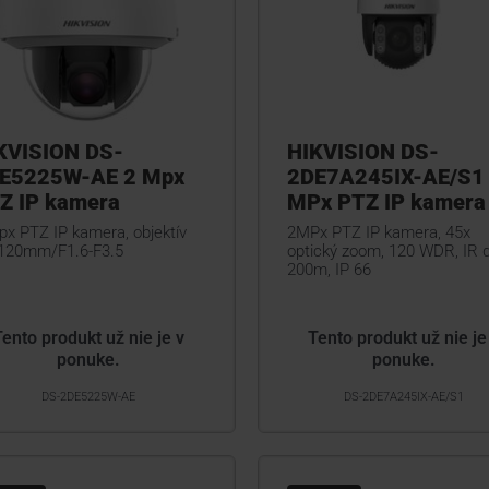
KVISION DS-
HIKVISION DS-
E5225W-AE 2 Mpx
2DE7A245IX-AE/S1
Z IP kamera
MPx PTZ IP kamera
px PTZ IP kamera, objektív
2MPx PTZ IP kamera, 45x
-120mm/F1.6-F3.5
optický zoom, 120 WDR, IR 
200m, IP 66
Tento produkt už nie je v
Tento produkt už nie je
ponuke.
ponuke.
DS-2DE5225W-AE
DS-2DE7A245IX-AE/S1