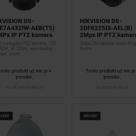
KVISION DS-
HIKVISION DS-
E7A432IW-AEB(T5)
2DF8225IX-AEL(B)
MPx IP PTZ kamera
2Mpx IP PTZ kamer
, vonkajšia PTZ kamera, 120
2Mpx 25x optický zoom IP 
WDR, IR 200m, reproduktor,
Dome
 opt. zoom
Tento produkt už nie je v
Tento produkt už nie je
ponuke.
ponuke.
DS-2DE7A432IW-AEB(T5)
DS-2DF8225IX-AEL(B)
RCHÍV
ARCHÍV