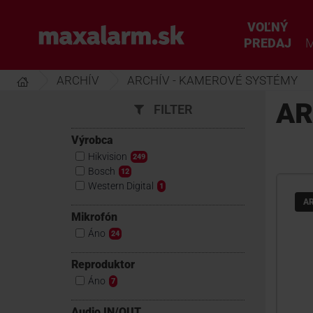
Prejsť
k
VOĽNÝ
www.maxalarm.sk
hlavnému
PREDAJ
M
obsahu
ARCHÍV
ARCHÍV - KAMEROVÉ SYSTÉMY
AR
FILTER
Výrobca
Hikvision
249
Bosch
12
Western Digital
1
A
Mikrofón
Áno
24
Reproduktor
Áno
7
Audio IN/OUT