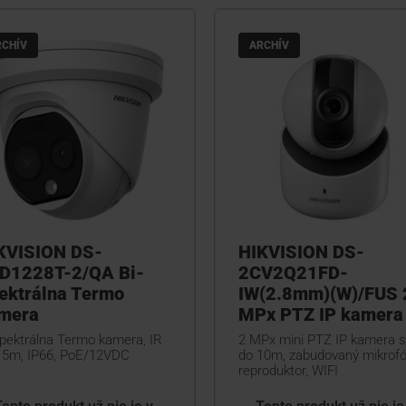
RCHÍV
ARCHÍV
KVISION DS-
HIKVISION DS-
D1228T-2/QA Bi-
2CV2Q21FD-
ektrálna Termo
IW(2.8mm)(W)/FUS 
mera
MPx PTZ IP kamera
Spektrálna Termo kamera, IR
2 MPx mini PTZ IP kamera s
15m, IP66, PoE/12VDC
do 10m, zabudovaný mikrofó
reproduktor, WIFI