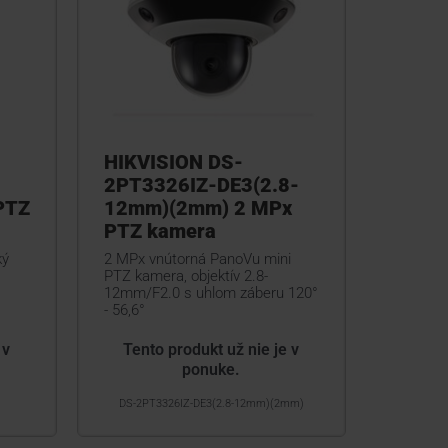
HIKVISION DS-
2PT3326IZ-DE3(2.8-
PTZ
12mm)(2mm) 2 MPx
PTZ kamera
ký
2 MPx vnútorná PanoVu mini
PTZ kamera, objektív 2.8-
12mm/F2.0 s uhlom záberu 120°
- 56,6°
 v
Tento produkt už nie je v
ponuke.
DS-2PT3326IZ-DE3(2.8-12mm)(2mm)