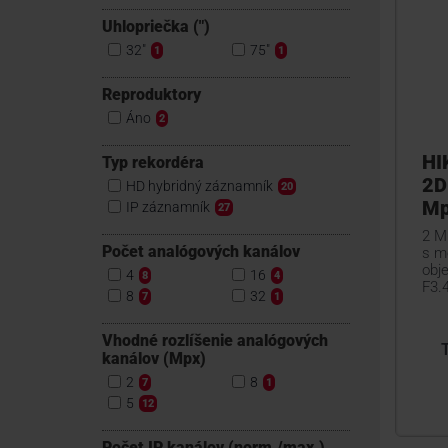
Uhlopriečka (")
32"
75"
1
1
Reproduktory
Áno
2
HI
Typ rekordéra
2D
HD hybridný záznamník
20
Mp
IP záznamník
27
2 M
Počet analógových kanálov
s m
obj
4
16
8
4
F3.4
8
32
7
1
Vhodné rozlíšenie analógových
kanálov (Mpx)
2
8
7
1
5
12
Počet IP kanálov (norm./max.)