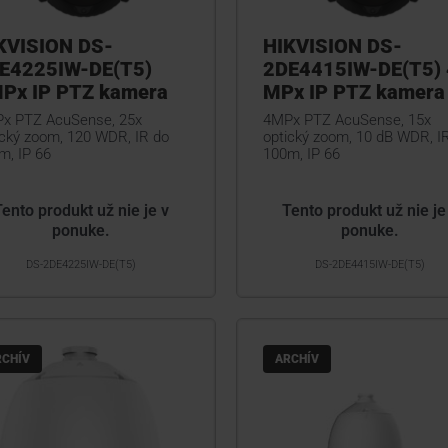
KVISION DS-
HIKVISION DS-
E4225IW-DE(T5)
2DE4415IW-DE(T5) 
Px IP PTZ kamera
MPx IP PTZ kamera
x PTZ AcuSense, 25x
4MPx PTZ AcuSense, 15x
ický zoom, 120 WDR, IR do
optický zoom, 10 dB WDR, I
m, IP 66
100m, IP 66
Tento produkt už nie je v
Tento produkt už nie je
ponuke.
ponuke.
DS-2DE4225IW-DE(T5)
DS-2DE4415IW-DE(T5)
RCHÍV
ARCHÍV