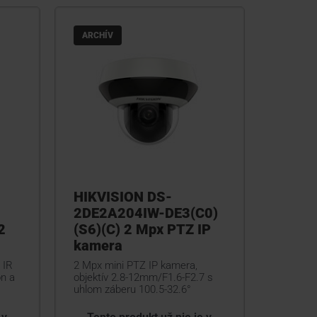
ARCHÍV
HIKVISION DS-
2DE2A204IW-DE3(C0)
2
(S6)(C) 2 Mpx PTZ IP
kamera
 IR
2 Mpx mini PTZ IP kamera,
n a
objektív 2.8-12mm/F1.6-F2.7 s
uhlom záberu 100.5-32.6°