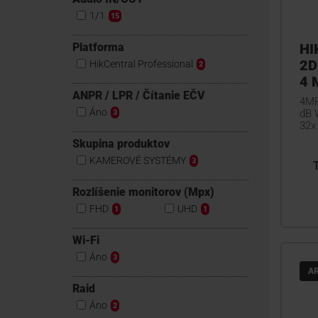
1/1
15
Platforma
HI
2D
HikCentral Professional
2
4 
ANPR / LPR / Čítanie EČV
4MP
Áno
dB 
3
32x
Skupina produktov
KAMEROVÉ SYSTÉMY
3
Rozlíšenie monitorov (Mpx)
FHD
UHD
1
1
Wi-Fi
Áno
3
A
Raid
Áno
2