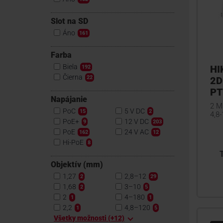
Slot na SD
Áno
161
Farba
Biela
HI
192
Čierna
22
2D
PT
Napájanie
2 M
PoC
5 V DC
15
2
4,8
PoE+
12 V DC
9
203
PoE
24 V AC
162
12
Hi-PoE
8
Objektív (mm)
1,27
2,8–12
2
29
1,68
3–10
2
5
2
4–180
1
1
2,2
4,8–120
1
5
Všetky možnosti (+12)