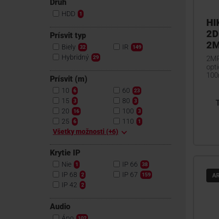
Druh
HDD
1
HI
2D
Prísvit typ
2M
Biely
IR
32
149
Hybridný
2MP
29
opt
100
Prísvit (m)
10
60
6
23
15
80
3
3
20
100
16
3
25
110
6
1
Všetky možnosti (+6)
Krytie IP
Nie
IP 66
1
38
IP 68
IP 67
2
159
A
IP 42
2
Audio
Áno
102