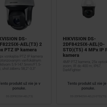
KVISION DS-
HIKVISION DS-
F8225IX-AEL(T3) 2
2DF8425IX-AEL(O-
x PTZ IP kamera
STD)(T5) 4 MPx IP 
kamera
px vonkajšia PTZ IP kamera
otorizovaným varifokálnym
4MP PTZ kamera, 25x optic
ektívom 5.9-147.5mm/F1.5-
zoom, IR do 400 m, IP67,
, uhol záberu 58,2°-3,3°
DarkFighter
Tento produkt už nie je v
Tento produkt už nie je
ponuke.
ponuke.
DS-2DF8225IX-AEL(T3)
DS-2DF8425IX-AEL(O-STD)(T5)