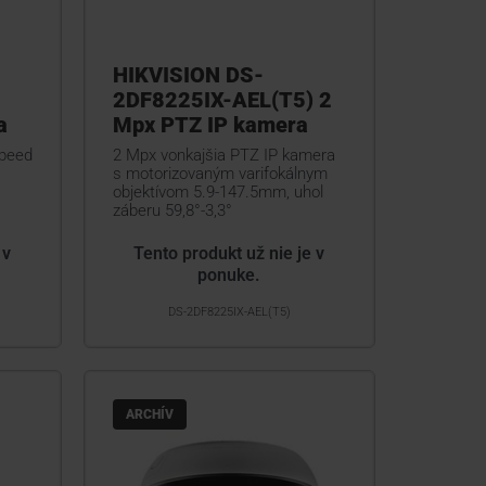
HIKVISION DS-
2DF8225IX-AEL(T5) 2
a
Mpx PTZ IP kamera
Speed
2 Mpx vonkajšia PTZ IP kamera
s motorizovaným varifokálnym
objektívom 5.9-147.5mm, uhol
záberu 59,8°-3,3°
 v
Tento produkt už nie je v
ponuke.
DS-2DF8225IX-AEL(T5)
ARCHÍV