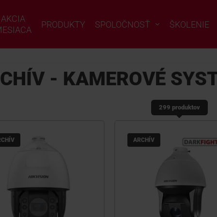
AKCIA
PRODUKTY
SPOLOČNOSŤ
ŠKOLENIE
ESIACA
CHÍV - KAMEROVÉ SYS
299 produktov
RCHÍV
ARCHÍV