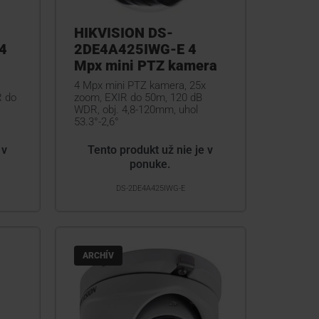
HIKVISION DS-
4
2DE4A425IWG-E 4
Mpx mini PTZ kamera
4 Mpx mini PTZ kamera, 25x
R do
zoom, EXIR do 50m, 120 dB
WDR, obj. 4,8-120mm, uhol
53.3°-2,6°
 v
Tento produkt už nie je v
ponuke.
DS-2DE4A425IWG-E
ARCHÍV