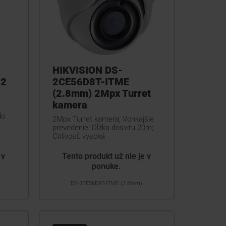
HIKVISION DS-
 2
2CE56D8T-ITME
(2.8mm) 2Mpx Turret
kamera
do
2Mpx Turret kamera; Vonkajšie
prevedenie; Dĺžka dosvitu 20m;
Citlivosť: vysoká
 v
Tento produkt už nie je v
ponuke.
DS-2CE56D8T-ITME (2.8mm)