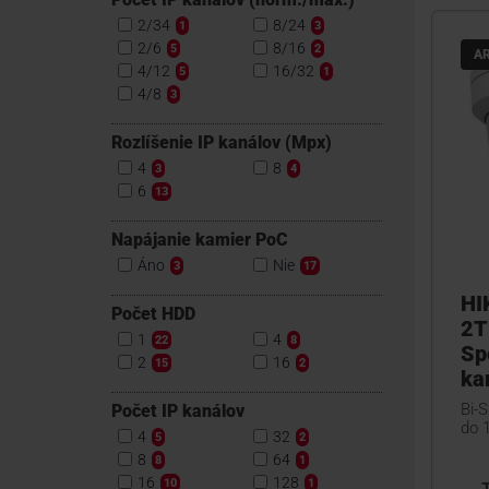
2/34
8/24
1
3
2/6
8/16
5
2
A
4/12
16/32
5
1
4/8
3
Rozlíšenie IP kanálov (Mpx)
4
8
3
4
6
13
Napájanie kamier PoC
Áno
Nie
3
17
HI
Počet HDD
2T
1
4
22
8
Sp
2
16
15
2
ka
Bi-
Počet IP kanálov
do 
4
32
5
2
8
64
8
1
16
128
10
1