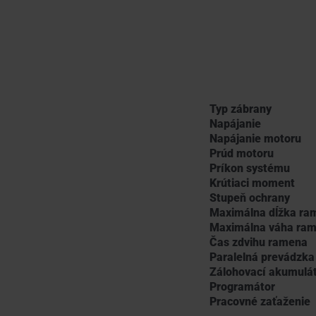
Typ zábrany
Napájanie
Napájanie motoru
Prúd motoru
Príkon systému
Krútiaci moment
Stupeň ochrany
Maximálna dĺžka ra
Maximálna váha ra
Čas zdvihu ramena
Paralelná prevádzka
Zálohovací akumulá
Programátor
Pracovné zaťaženie