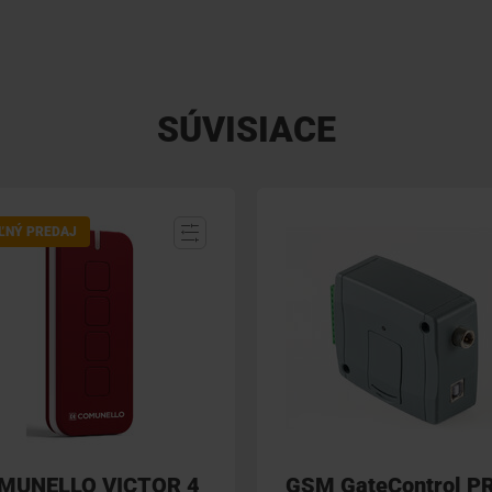
SÚVISIACE
ĽNÝ PREDAJ
MUNELLO VICTOR 4
GSM GateControl P