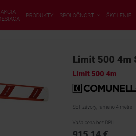
AKCIA
PRODUKTY
SPOLOČNOSŤ
ŠKOLENIE
ESIACA
Limit 500 4m 
Limit 500 4m
SET závory, rameno 4 metre - T
Vaša cena bez DPH
915,14 €