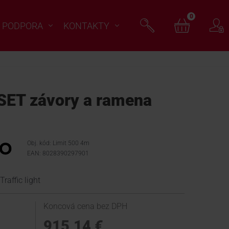
0
PODPORA
KONTAKTY
SET závory a ramena
Obj. kód: Limit 500 4m
EAN: 8028390297901
raffic light
Koncová cena bez DPH
915,14 €