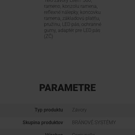
Telo závory LIMIT 500,
rameno, konzolu ramena,
reflexné nálepky, koncovku
ramena, základovú platňu,
pružinu, LED pás, ochranné
gumy, adaptér pre LED pás
(ZČ)
PARAMETRE
Typ produktu
Závory
Skupina produktov
BRÁNOVÉ SYSTÉMY