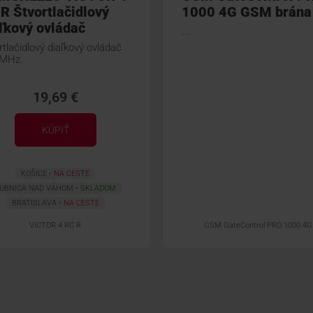
R Štvortlačidlový
1000 4G GSM brána
ľkový ovládač
...
rtlačidlový diaľkový ovládač
 MHz.
19,69 €
KÚPIŤ
KOŠICE
NA CESTE
UBNICA NAD VÁHOM
SKLADOM
BRATISLAVA
NA CESTE
VICTOR 4 RC R
GSM GateControl PRO 1000 4G