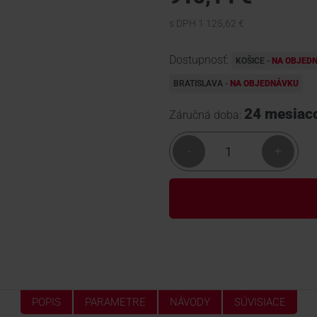
s DPH 1 125,62 €
Dostupnosť:
KOŠICE -
NA OBJED
BRATISLAVA -
NA OBJEDNÁVKU
24 mesiac
Záručná doba:
-
+
POPIS
PARAMETRE
NÁVODY
SÚVISIACE