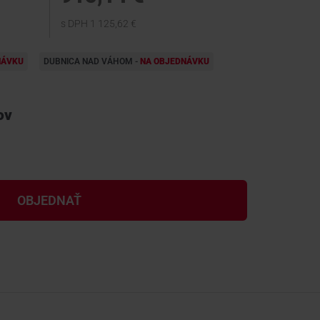
s DPH 1 125,62 €
NÁVKU
DUBNICA NAD VÁHOM -
NA OBJEDNÁVKU
ov
OBJEDNAŤ