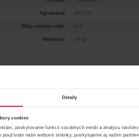
Výrobca
Comunello
Typ motora
24 V DC
Dĺžka ramena v kite
4 m
Hmotnosť
59 kg
Detaily
bory cookies
eklám, poskytovanie funkcií sociálnych médií a analýzu návšte
o používate naše webové stránky, poskytujeme aj našim partner