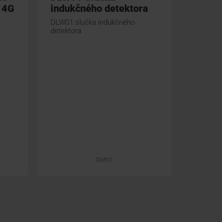
 4G
indukčného detektora
Sníma
sľučk
DLW01 slučka indukčného
detektora
Snímač i
rampové
KO
DU
BRAT
DLW01