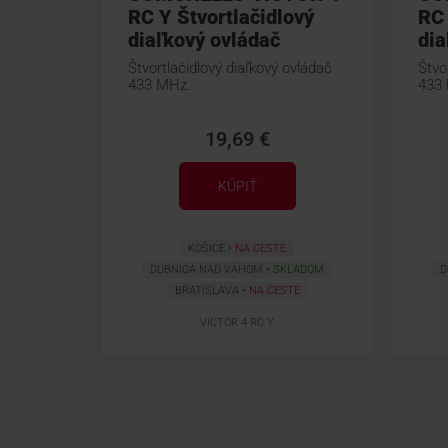
RC Y Štvortlačidlový
RC 
diaľkový ovládač
dia
Štvortlačidlový diaľkový ovládač
Štvo
433 MHz.
433
19,69 €
KÚPIŤ
KOŠICE
NA CESTE
DUBNICA NAD VÁHOM
SKLADOM
D
BRATISLAVA
NA CESTE
VICTOR 4 RC Y