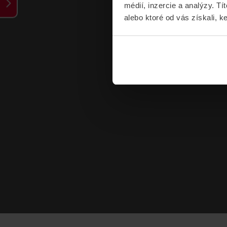
médií, inzercie a analýzy. Tí
alebo ktoré od vás získali, ke