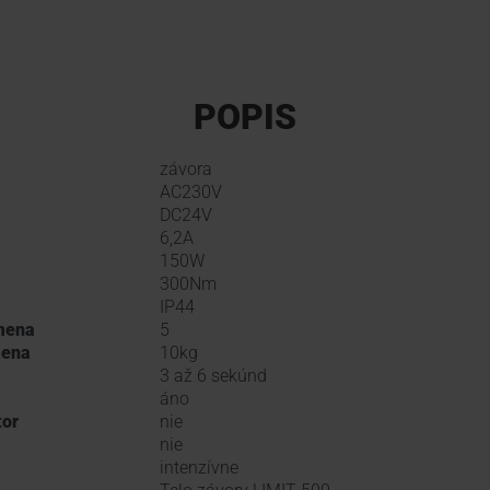
POPIS
závora
AC230V
DC24V
6,2A
150W
300Nm
IP44
mena
5
mena
10kg
3 až 6 sekúnd
áno
tor
nie
nie
intenzívne