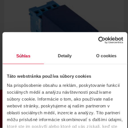
Súhlas
Detaily
O cookies
Táto webstránka používa súbory cookies
Na prispôsobenie obsahu a reklám, poskytovanie funkcií
sociálnych médií a analýzu návštevnosti používame
PRODUKTY
súbory cookie. Informácie o tom, ako používate naše
COMUNELLO AC 240 Snímač indukčnej
webové stránky, poskytujeme aj našim partnerom v
sľučky pre rampy
oblasti sociálnych médií, inzercie a analýzy. Títo partneri
môžu príslušné informácie skombinovať s ďalšími údajmi,
Snímač indukčnej sľučky pre rampové systémy.
ktoré ste im poskytli alebo ktoré od vás získali, keď ste