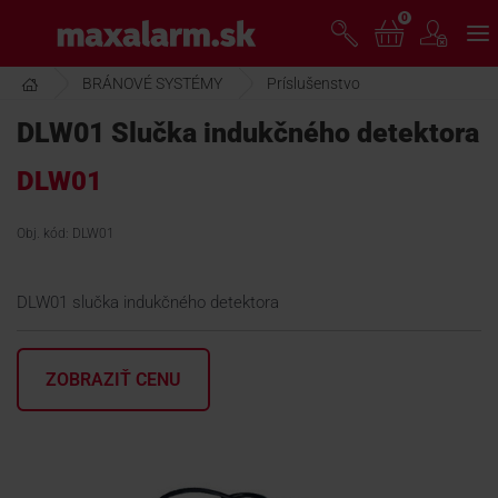
Prejsť
0
www.maxalarm.sk
k
hlavnému
obsahu
BRÁNOVÉ SYSTÉMY
Príslušenstvo
VOĽNÝ PREDAJ
DLW01 Slučka indukčného detektora
DLW01
AKCIA MESIACA
Obj. kód: DLW01
PRODUKTY
DLW01 slučka indukčného detektora
SPOLOČNOSŤ
ZOBRAZIŤ CENU
ŠKOLENIE
PODPORA