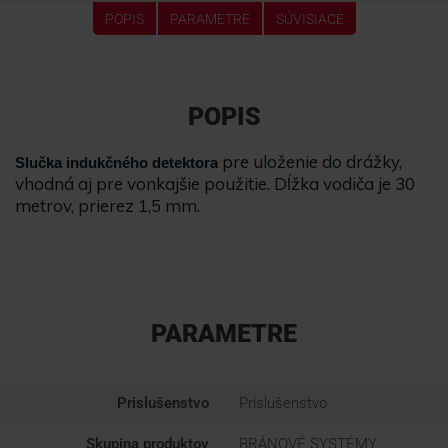
POPIS
PARAMETRE
SÚVISIACE
POPIS
pre uloženie do drážky,
Slučka indukčného detektora
vhodná aj pre vonkajšie použitie. Dĺžka vodiča je 30
metrov, prierez 1,5 mm.
PARAMETRE
Prislušenstvo
Príslušenstvo
Skupina produktov
BRÁNOVÉ SYSTÉMY