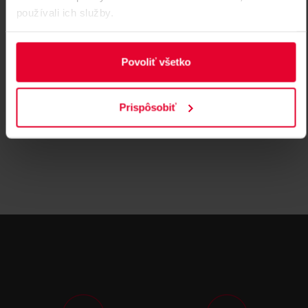
136,32 €
používali ich služby.
KÚPIŤ
Povoliť všetko
KOŠICE
NA OBJEDNÁVKU
DUBNICA NAD VÁHOM
NA OBJEDNÁVKU
BRATISLAVA
NA OBJEDNÁVKU
Prispôsobiť
AC 240