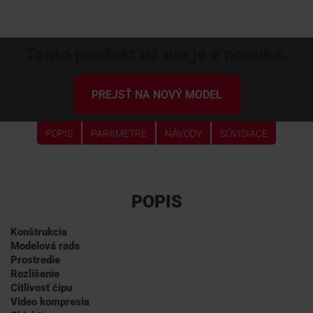
Tento produkt už nie je v ponuke.
PREJSŤ NA NOVÝ MODEL
POPIS
PARAMETRE
NÁVODY
SÚVISIACE
POPIS
Konštrukcia
Modelová rada
Prostredie
Rozlíšenie
Citlivosť čipu
Video kompresia