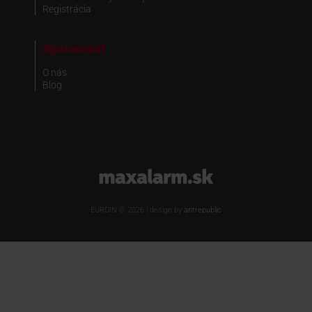
Registrácia
Spoločnosť
O nás
Blog
www.maxalarm.sk
EUROIN © 2026 | design by
antrepublic