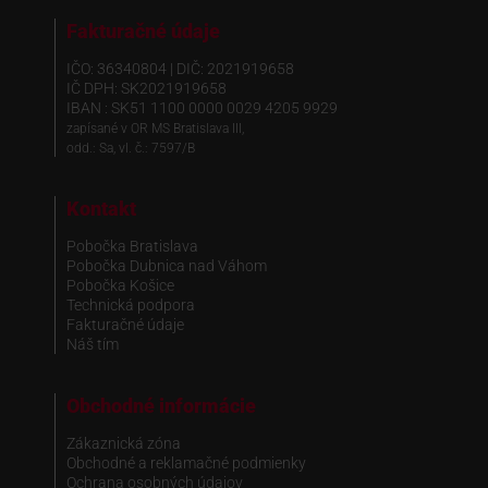
Fakturačné údaje
IČO: 36340804 | DIČ: 2021919658
IČ DPH: SK2021919658
IBAN : SK51 1100 0000 0029 4205 9929
zapísané v OR MS Bratislava III,
odd.: Sa, vl. č.: 7597/B
Kontakt
Pobočka Bratislava
Pobočka Dubnica nad Váhom
Pobočka Košice
Technická podpora
Fakturačné údaje
Náš tím
Obchodné informácie
Zákaznická zóna
Obchodné a reklamačné podmienky
Ochrana osobných údajov