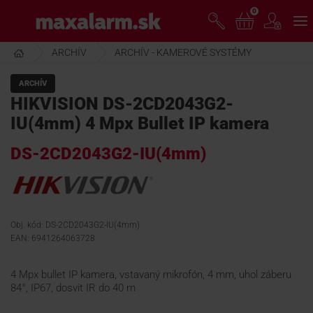
Prejsť
0
www.maxalarm.sk
k
hlavnému
obsahu
ARCHÍV
ARCHÍV - KAMEROVÉ SYSTÉMY
VOĽNÝ PREDAJ
ARCHÍV
HIKVISION DS-2CD2043G2-
AKCIA MESIACA
IU(4mm) 4 Mpx Bullet IP kamera
DS-2CD2043G2-IU(4mm)
PRODUKTY
SPOLOČNOSŤ
Obj. kód: DS-2CD2043G2-IU(4mm)
EAN: 6941264063728
ŠKOLENIE
4 Mpx bullet IP kamera, vstavaný mikrofón, 4 mm, uhol záberu
84°, IP67, dosvit IR do 40 m
PODPORA