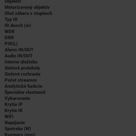
Objektív
Motorizovaný objektív
Uhol záberu v stupňoch
Typ IR
IR dosvit (m)
WDR
DNR
PIR(L)
Alarm IN/OUT
Audio IN/OUT
Interne úložisko
Sieťové protokoly
Sieťové rozhranie
Počet streamov
Analytické funkcie
Špeciálne vlastnosti
Vykurovanie
Krytie IP
Krytie IK
WiFi
Napájanie
Spotreba (W)
Rozmery (mm)