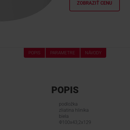
ZOBRAZIŤ CENU
POPIS
PARAMETRE
NÁVODY
POPIS
podložka
zliatina hliníka
biela
Φ100x43,2x129