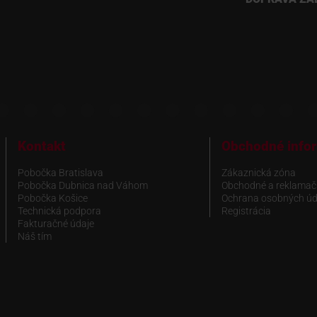
Kontakt
Obchodné info
Pobočka Bratislava
Zákaznická zóna
Pobočka Dubnica nad Váhom
Obchodné a reklamač
Pobočka Košice
Ochrana osobných úd
Technická podpora
Registrácia
Fakturačné údaje
Náš tím