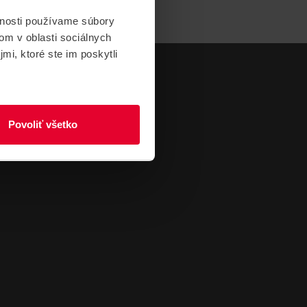
vnosti používame súbory
om v oblasti sociálnych
mi, ktoré ste im poskytli
Povoliť všetko