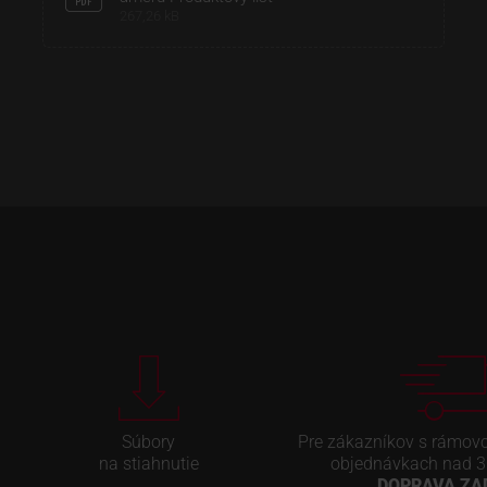
267,26 kB
Súbory
Pre zákazníkov s rámov
na stiahnutie
objednávkach nad 3
DOPRAVA Z