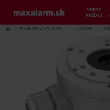
Prejsť
k
VOĽNÝ
www.maxalarm.sk
hlavnému
PREDAJ
M
obsahu
KAMEROVÉ SYSTÉMY
HIKVISION
Podl