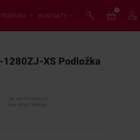
0
PODPORA
KONTAKTY
-1280ZJ-XS Podložka
Obj. kód: DS-1280ZJ-XS
EAN: 6954273658564