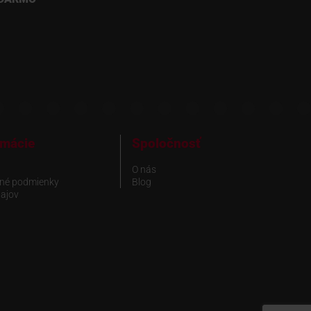
rmácie
Spoločnosť
O nás
né podmienky
Blog
ajov