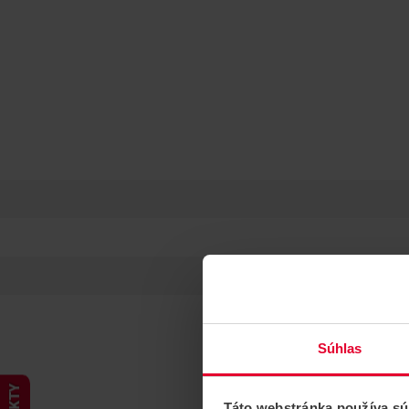
Súhlas
Táto webstránka používa sú