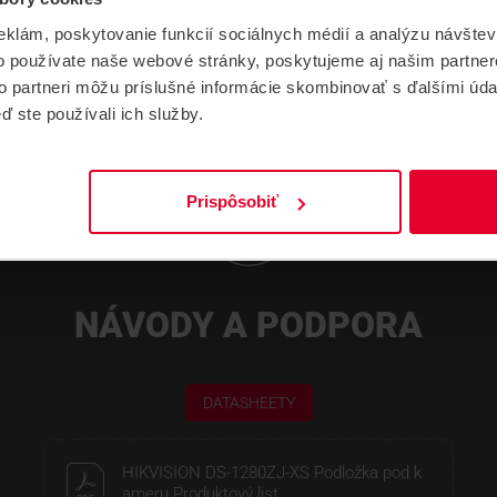
eklám, poskytovanie funkcií sociálnych médií a analýzu návšte
o používate naše webové stránky, poskytujeme aj našim partner
to partneri môžu príslušné informácie skombinovať s ďalšími údaj
ď ste používali ich služby.
Prispôsobiť
NÁVODY A PODPORA
DATASHEETY
HIKVISION DS-1280ZJ-XS Podložka pod k
ameru Produktový list