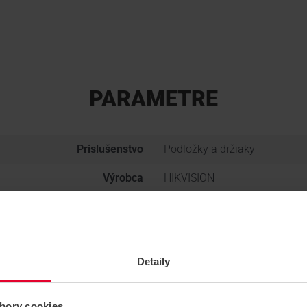
PARAMETRE
Prislušenstvo
Podložky a držiaky
Výrobca
HIKVISION
Skupina produktov
KAMEROVÉ SYSTÉMY
Hmotnosť
0.36 kg
Detaily
bory cookies