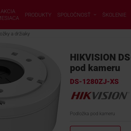
AKCIA
PRODUKTY
SPOLOČNOSŤ
ŠKOLENIE
ESIACA
ožky a držiaky
HIKVISION DS
pod kameru
DS-1280ZJ-XS
Podložka pod kameru