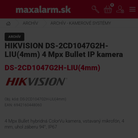
Prejsť
0
www.maxalarm.sk
k
hlavnému
obsahu
ARCHÍV
ARCHÍV - KAMEROVÉ SYSTÉMY
VOĽNÝ PREDAJ
ARCHÍV
HIKVISION DS-2CD1047G2H-
AKCIA MESIACA
LIU(4mm) 4 Mpx Bullet IP kamera
DS-2CD1047G2H-LIU(4mm)
PRODUKTY
SPOLOČNOSŤ
Obj. kód: DS-2CD1047G2H-LIU(4mm)
EAN: 6942160448060
ŠKOLENIE
4 Mpx Bullet hybridná ColorVu kamera, vstavaný mikrofón, 4
mm, uhol záberu 94°, IP67
PODPORA