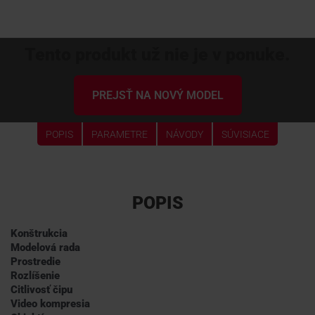
Tento produkt už nie je v ponuke.
PREJSŤ NA NOVÝ MODEL
POPIS
PARAMETRE
NÁVODY
SÚVISIACE
POPIS
Konštrukcia
Modelová rada
Prostredie
Rozlíšenie
Citlivosť čipu
Video kompresia