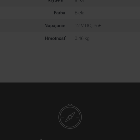
Krytie IP
IP 67
Farba
Biela
Napájanie
12 V DC, PoE
Hmotnosť
0.46 kg