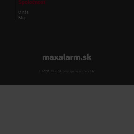
Spoločnosť
O nás
Blog
www.maxalarm.sk
EUROIN © 2026 | design by
antrepublic