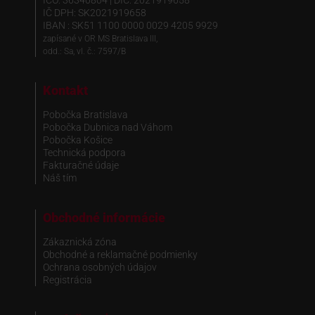
IČO: 36340804 | DIČ: 2021919658
IČ DPH: SK2021919658
IBAN : SK51 1100 0000 0029 4205 9929
zapísané v OR MS Bratislava III,
odd.: Sa, vl. č.: 7597/B
Kontakt
Pobočka Bratislava
Pobočka Dubnica nad Váhom
Pobočka Košice
Technická podpora
Fakturačné údaje
Náš tím
Obchodné informácie
Zákaznická zóna
Obchodné a reklamačné podmienky
Ochrana osobných údajov
Registrácia