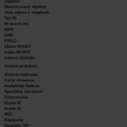
Objektív
Motorizovaný objektív
Uhol záberu v stupňoch
Typ IR
IR dosvit (m)
WDR
DNR
PIR(L)
Alarm IN/OUT
Audio IN/OUT
Interné úložisko
Sieťové protokoly
Sieťové rozhranie
Počet streamov
Analytické funkcie
Špeciálne vlastnosti
Vykurovanie
Krytie IP
Krytie IK
WiFi
Napájanie
Spotreba (W)