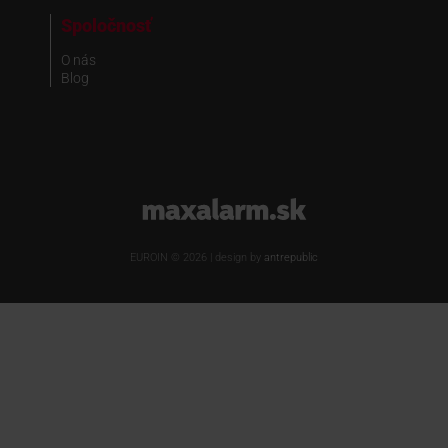
Spoločnosť
O nás
Blog
www.maxalarm.sk
EUROIN © 2026 | design by
antrepublic