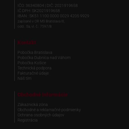
IČO: 36340804 | DIČ: 2021919658
IČ DPH: SK2021919658
IBAN : SK51 1100 0000 0029 4205 9929
zapísané v OR MS Bratislava III,
odd.: Sa, vl. č.: 7597/B
Kontakt
Pobočka Bratislava
Pobočka Dubnica nad Váhom
Pobočka Košice
Technická podpora
Fakturačné údaje
Náš tím
Obchodné informácie
Zákaznická zóna
Obchodné a reklamačné podmienky
Ochrana osobných údajov
Registrácia