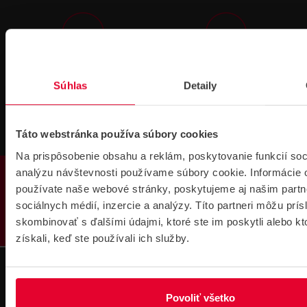
Technická
Podpora cez
podpora 24/7
TeamViewer
Súhlas
Detaily
Táto webstránka používa súbory cookies
Na prispôsobenie obsahu a reklám, poskytovanie funkcií soc
PRODUKTY
analýzu návštevnosti používame súbory cookie. Informácie 
používate naše webové stránky, poskytujeme aj našim partn
Súbory
sociálnych médií, inzercie a analýzy. Títo partneri môžu prí
na stiahnutie
skombinovať s ďalšími údajmi, ktoré ste im poskytli alebo kt
získali, keď ste používali ich služby.
Povoliť všetko