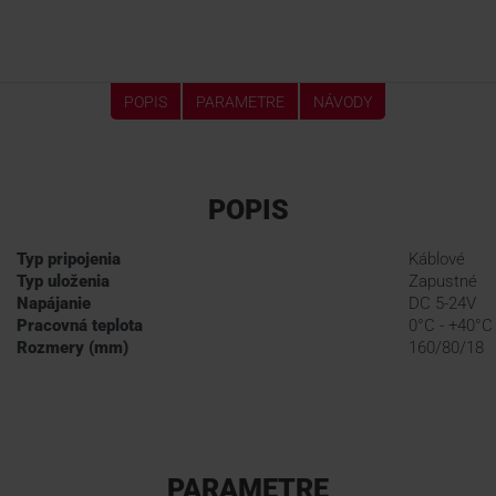
POPIS
PARAMETRE
NÁVODY
POPIS
Typ pripojenia
Káblové
Typ uloženia
Zapustné
Napájanie
DC 5-24V
Pracovná teplota
0°C - +40°C
Rozmery (mm)
160/80/18
PARAMETRE