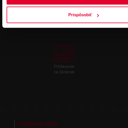
Pre zákazníkov s rámovcovou zmluvou pri
objednávkach nad 300 € bez DPH
Prispôsobiť
DOPRAVA ZADARMO
Prihlásenie
na školenie
Fakturačné údaje