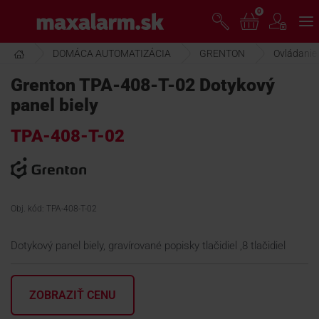
Prejsť
0
www.maxalarm.sk
k
hlavnému
obsahu
DOMÁCA AUTOMATIZÁCIA
GRENTON
Ovládanie
VOĽNÝ PREDAJ
Grenton TPA-408-T-02 Dotykový
panel biely
AKCIA MESIACA
TPA-408-T-02
PRODUKTY
SPOLOČNOSŤ
Obj. kód: TPA-408-T-02
Dotykový panel biely, gravírované popisky tlačidiel ,8 tlačidiel
ŠKOLENIE
ZOBRAZIŤ CENU
PODPORA