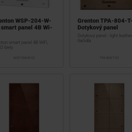
enton WSP-204-W-
Grenton TPA-804-T
 smart panel 4B Wi-
Dotykový panel
Dotykový panel - light leather
tlačidlá
nton smart panel 4B WiFi,
D biely
WSP-204-W-02
TPA-804-T-02