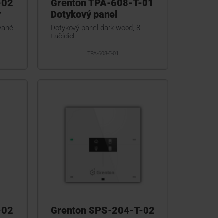
-02
Grenton TPA-608-T-01
y
Dotykový panel
ované
Dotykový panel dark wood, 8
tlačidiel.
TPA-608-T-01
-02
Grenton SPS-204-T-02