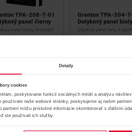
enton TPA-208-T-01
Grenton TPA-204-T
tykový panel čierny
Dotykový panel biel
kový panel čierny, 8 tlačidiel
Dotykový panel biely, 4 tlačid
TPA-208-T-01
TPA-204-T-02
Detaily
bory cookies
eklám, poskytovanie funkcií sociálnych médií a analýzu návšte
o používate naše webové stránky, poskytujeme aj našim partner
to partneri môžu príslušné informácie skombinovať s ďalšími údaj
ď ste používali ich služby.