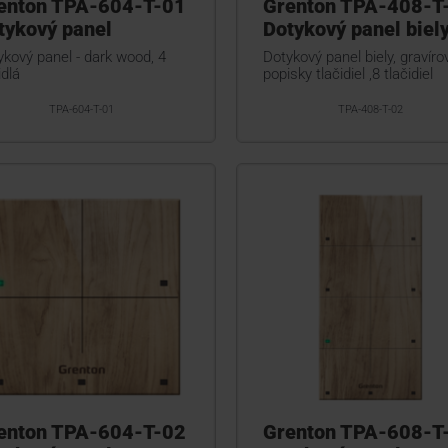
enton TPA-604-T-01
Grenton TPA-408-T
tykový panel
Dotykový panel biel
kový panel - dark wood, 4
Dotykový panel biely, gravír
idlá
popisky tlačidiel ,8 tlačidiel
TPA-604-T-01
TPA-408-T-02
enton TPA-604-T-02
Grenton TPA-608-T