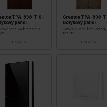
enton TPA-808-T-01
Grenton TPA-808-T
tykový panel
Dotykový panel
kový panel dark leather, 8
Dotykový panel light leather,
diel.
tlačidiel.
TPA-808-T-01
TPA-808-T-02