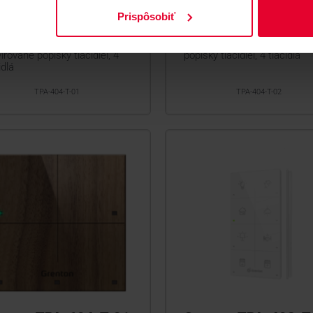
enton TPA-404-T-01
Grenton TPA-404-T
Prispôsobiť
tykový panel čierny
Dotykový panel biel
kový panel čierny,
Dotykový panel biely, gravír
írované popisky tlačidiel, 4
popisky tlačidiel, 4 tlačidlá
idlá
TPA-404-T-01
TPA-404-T-02