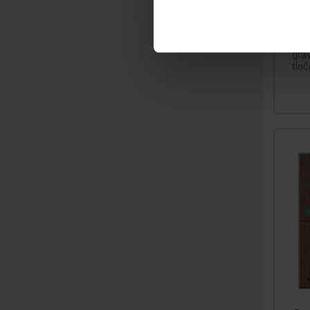
Gr
Do
Doty
grav
tlač