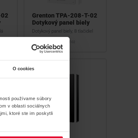
-02
Grenton TPA-208-T-02
y
Dotykový panel biely
lá
Dotykový panel biely, 8 tlačidiel
TPA-208-T-02
O cookies
vnosti používame súbory
om v oblasti sociálnych
mi, ktoré ste im poskytli