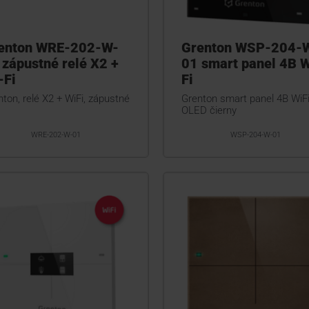
enton WRE-202-W-
Grenton WSP-204-
 zápustné relé X2 +
01 smart panel 4B W
-Fi
Fi
ton, relé X2 + WiFi, zápustné
Grenton smart panel 4B WiFi
OLED čierny
WRE-202-W-01
WSP-204-W-01