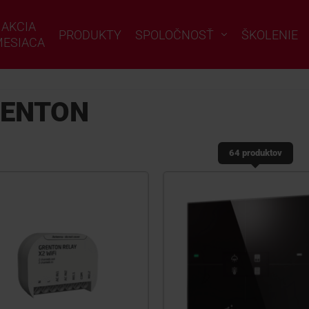
AKCIA
PRODUKTY
SPOLOČNOSŤ
ŠKOLENIE
ESIACA
ENTON
64 produktov