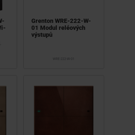
W-
Grenton WRE-222-W-
i-
01 Modul reléových
výstupů
,
WRE-222-W-01