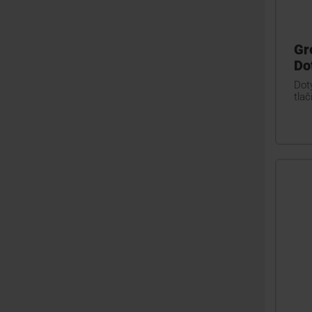
Gr
Do
Doty
tlači