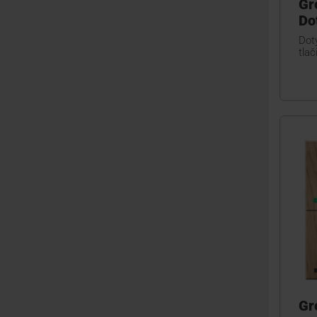
Gr
Do
Doty
tlač
Gr