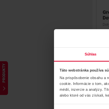
Gr
Do
Doty
Súhlas
PRODUKTY
Táto webstránka používa sú
Na prispôsobenie obsahu a r
cookie. Informácie o tom, ak
médií, inzercie a analýzy. Tí
alebo ktoré od vás získali, ke