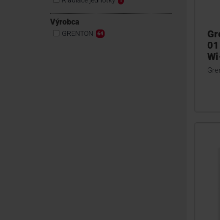
Riadiace jednotky
1
Výrobca
Gr
GRENTON
64
01
Wi
Gren