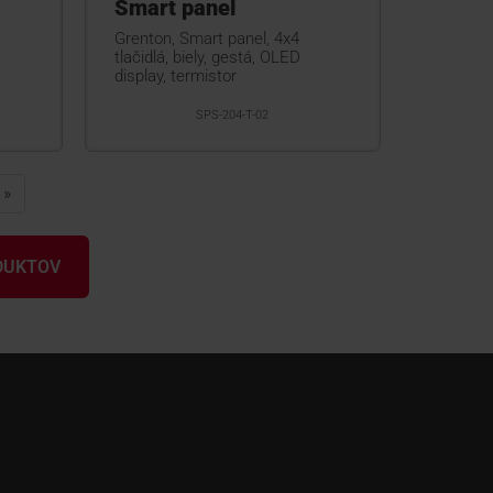
Smart panel
Grenton, Smart panel, 4x4
tlačidlá, biely, gestá, OLED
display, termistor
SPS-204-T-02
»
ODUKTOV