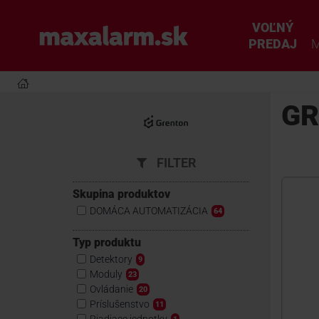
Prejsť
k
VOĽNÝ
www.maxalarm.sk
hlavnému
PREDAJ
M
obsahu
GR
FILTER
Skupina produktov
DOMÁCA AUTOMATIZÁCIA
64
Typ produktu
Detektory
9
Moduly
23
Ovládanie
20
Príslušenstvo
11