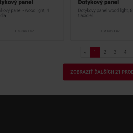
tykový panel
Dotykový panel
kový panel - wood light, 4
Dotykový panel wood light, 8
idlá
tlačidiel.
TPA-604-T-02
TPA-608-T-02
«
1
2
3
4
ZOBRAZIŤ ĎALŠÍCH 21 PR