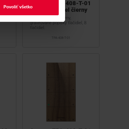
-02
Grenton TPA-408-T-01
Povoliť všetko
y
Dotykový panel čierny
ované
Dotykový panel čierny,
gravírované popisky tlačidiel, 8
tlačidiel.
TPA-408-T-01