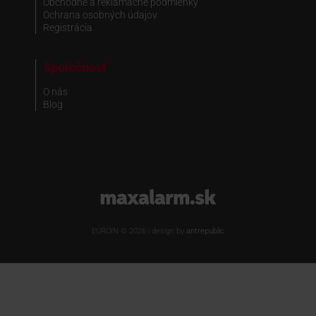
Obchodné a reklamačné podmienky
Ochrana osobných údajov
Registrácia
Spoločnosť
O nás
Blog
www.maxalarm.sk
EUROIN © 2026 | design by
antrepublic