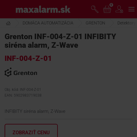
Prejsť
0
www.maxalarm.sk
k
hlavnému
obsahu
DOMÁCA AUTOMATIZÁCIA
GRENTON
Detektory
VOĽNÝ PREDAJ
Grenton INF-004-Z-01 INFIBITY
siréna alarm, Z-Wave
AKCIA MESIACA
INF-004-Z-01
PRODUKTY
SPOLOČNOSŤ
Obj. kód: INF-004-Z-01
EAN: 5902983719038
ŠKOLENIE
INFIBITY siréna alarm, Z-Wave
PODPORA
ZOBRAZIŤ CENU