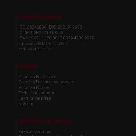
Fakturačné údaje
IČO: 36340804 | DIČ: 2021919658
IČ DPH: SK2021919658
IBAN : SK51 1100 0000 0029 4205 9929
zapísané v OR MS Bratislava III,
odd.: Sa, vl. č.: 7597/B
Kontakt
Pobočka Bratislava
Pobočka Dubnica nad Váhom
Pobočka Košice
Technická podpora
Fakturačné údaje
Náš tím
Obchodné informácie
Zákaznická zóna