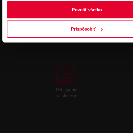
Povoliť všetko
Pre zákazníkov s rámovcovou zmluvou pri
Prispôsobiť
objednávkach nad 300 € bez DPH
DOPRAVA ZADARMO
Prihlásenie
na školenie