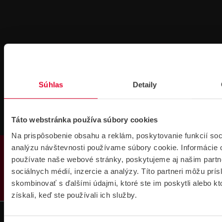
Technická
Podpora cez
Súhlas
Detaily
podpora 24/7
TeamViewer
Táto webstránka používa súbory cookies
Na prispôsobenie obsahu a reklám, poskytovanie funkcií soc
PRODUKTY
analýzu návštevnosti používame súbory cookie. Informácie 
používate naše webové stránky, poskytujeme aj našim partn
sociálnych médií, inzercie a analýzy. Títo partneri môžu prí
Súbory
skombinovať s ďalšími údajmi, ktoré ste im poskytli alebo kt
na stiahnutie
získali, keď ste používali ich služby.