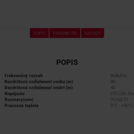
POPIS
PARAMETRE
NÁVODY
POPIS
Frekvenčný rozsah
868MHz
Bezdrôtová vzdialenosť vonku (m)
80
Bezdrôtová vzdialenosť vnútri (m)
40
Napájanie
CR123A 2k
Rozmery(mm)
70/68/31
Pracovná teplota
0°C - +40°C