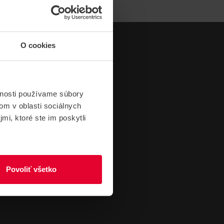
O cookies
vnosti používame súbory
om v oblasti sociálnych
mi, ktoré ste im poskytli
Povoliť všetko