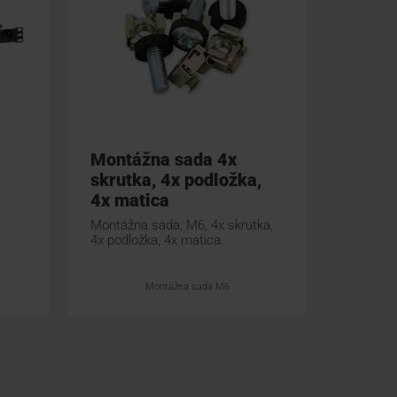
Montážna sada 4x
SFAN
skrutka, 4x podložka,
Venti
4x matica
Ventilač
rozvádz
Montážna sada, M6, 4x skrutka,
do hĺbky
4x podložka, 4x matica.
šedá.
Montážna sada M6