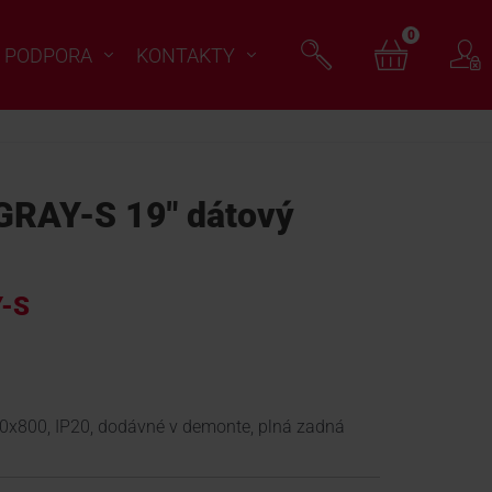
0
PODPORA
KONTAKTY
RAY-S 19" dátový
-S
0x800, IP20, dodávné v demonte, plná zadná