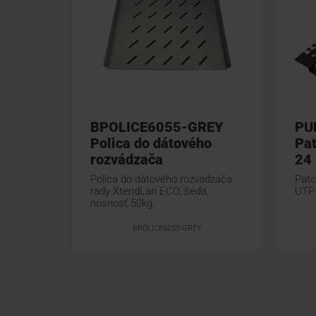
BPOLICE6055-GREY
PU
Polica do dátového
Pa
rozvádzača
24 
Polica do dátového rozvádzača
Patc
rady XtendLan ECO, šedá,
UTP 
nosnosť 50kg.
BPOLICE6055-GREY