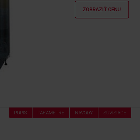
ZOBRAZIŤ CENU
POPIS
PARAMETRE
NÁVODY
SÚVISIACE