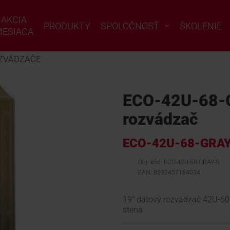
AKCIA
PRODUKTY
SPOLOČNOSŤ
ŠKOLENIE
ESIACA
ZVÁDZAČE
ECO-42U-68-G
rozvádzač
ECO-42U-68-GRAY
Obj. kód: ECO-42U-68-GRAY-S
EAN: 8592457184034
19" dátový rozvádzač 42U-60
stena