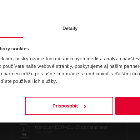
Detaily
bory cookies
eklám, poskytovanie funkcií sociálnych médií a analýzu návšte
o používate naše webové stránky, poskytujeme aj našim partner
to partneri môžu príslušné informácie skombinovať s ďalšími údaj
ď ste používali ich služby.
NÁVODY A PODPORA
Prispôsobiť
DATASHEETY
XtendLan ECO-42U-68 cz datasheet
596,23 kB