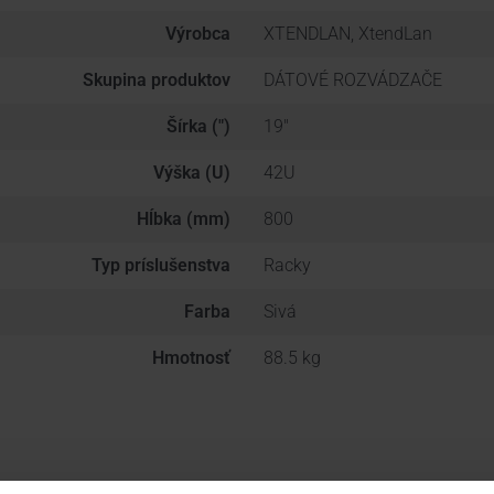
Výrobca
XTENDLAN, XtendLan
Skupina produktov
DÁTOVÉ ROZVÁDZAČE
Šírka (")
19"
Výška (U)
42U
Hĺbka (mm)
800
Typ príslušenstva
Racky
Farba
Sivá
Hmotnosť
88.5 kg