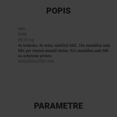
POPIS
sklo
šedá
88,50 kg
4x koliesko, 4x noha, nástrčný klúč, 16x montážna sada
M6, pre vlastnú montáž skrine, 92x montážna sada M6
na uchytenie prvkov.
600x800x2055 mm
PARAMETRE