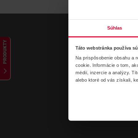
Súhlas
PRODUKTY
Táto webstránka používa sú
Na prispôsobenie obsahu a r
cookie. Informácie o tom, ak
médií, inzercie a analýzy. Tí
alebo ktoré od vás získali, ke