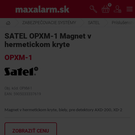
Prejsť
0
www.maxalarm.sk
k
hlavnému
obsahu
ZABEZPEČOVACIE SYSTÉMY
SATEL
Príslušenst
VOĽNÝ PREDAJ
SATEL OPXM-1 Magnet v
hermetickom kryte
AKCIA MESIACA
OPXM-1
PRODUKTY
SPOLOČNOSŤ
Obj. kód: OPXM-1
EAN: 5905033337619
ŠKOLENIE
Magnet v hermetickom kryte, biely, pre detektory AXD-200, XD-2
PODPORA
ZOBRAZIŤ CENU