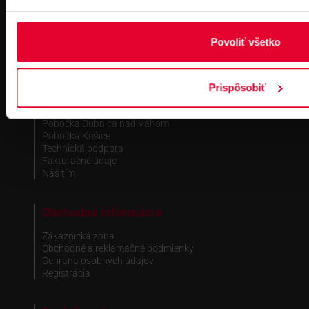
IČ DPH: SK2021919658
IBAN : SK51 1100 0000 0029 4205 9929
zapísané v OR MS Bratislava III,
Povoliť všetko
odd.: Sa, vl. č.: 7597/B
Kontakt
Prispôsobiť
Pobočka Bratislava
Pobočka Dubnica nad Váhom
Pobočka Košice
Technická podpora
Fakturačné údaje
Náš tím
Obchodné informácie
Zákaznická zóna
Obchodné a reklamačné podmienky
Ochrana osobných údajov
Registrácia