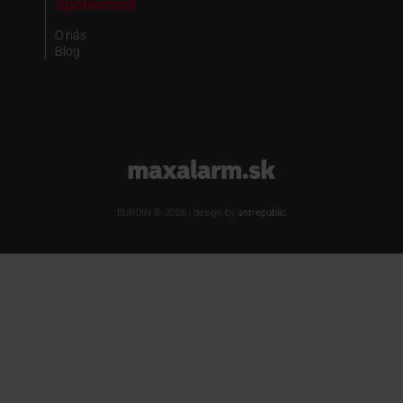
Spoločnosť
O nás
Blog
www.maxalarm.sk
EUROIN © 2026 | design by
antrepublic