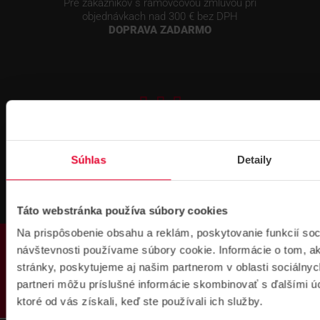
Pre zákazníkov s rámovcovou zmluvou pri
objednávkach nad 300 € bez DPH
DOPRAVA ZADARMO
Prihlásenie
Súhlas
Detaily
na školenie
Táto webstránka používa súbory cookies
Na prispôsobenie obsahu a reklám, poskytovanie funkcií soc
PRODUKTY
návštevnosti používame súbory cookie. Informácie o tom, 
stránky, poskytujeme aj našim partnerom v oblasti sociálnych
partneri môžu príslušné informácie skombinovať s ďalšími úda
Fakturačné údaje
ktoré od vás získali, keď ste používali ich služby.
IČO: 36340804 | DIČ: 2021919658