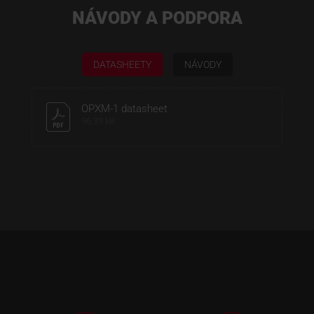
NÁVODY A PODPORA
DATASHEETY
NÁVODY
OPXM-1 datasheet
96,39 kB