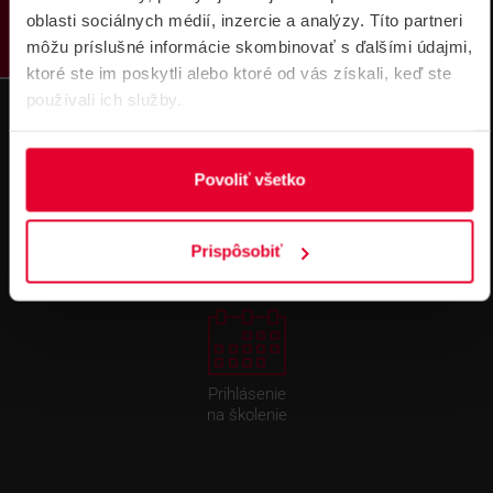
oblasti sociálnych médií, inzercie a analýzy. Títo partneri
môžu príslušné informácie skombinovať s ďalšími údajmi,
ktoré ste im poskytli alebo ktoré od vás získali, keď ste
používali ich služby.
Pre zákazníkov s rámovcovou zmluvou pri
Povoliť všetko
objednávkach nad 300 € bez DPH
DOPRAVA ZADARMO
Prispôsobiť
Prihlásenie
na školenie