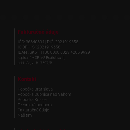
Fakturačné údaje
IČO: 36340804 | DIČ: 2021919658
IČ DPH: SK2021919658
IBAN : SK51 1100 0000 0029 4205 9929
zapísané v OR MS Bratislava III,
odd.: Sa, vl. č.: 7597/B
Kontakt
Pobočka Bratislava
Pobočka Dubnica nad Váhom
Pobočka Košice
Technická podpora
Fakturačné údaje
Náš tím