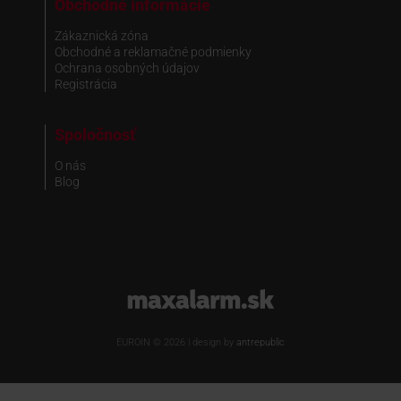
Obchodné informácie
Zákaznická zóna
Obchodné a reklamačné podmienky
Ochrana osobných údajov
Registrácia
Spoločnosť
O nás
Blog
www.maxalarm.sk
EUROIN © 2026 | design by
antrepublic