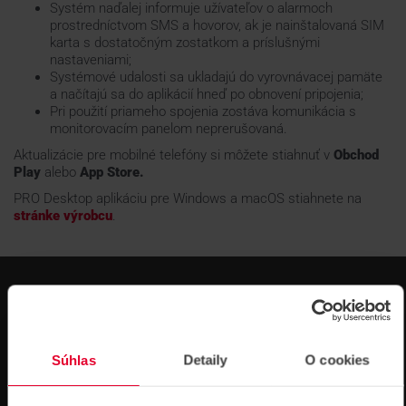
Systém naďalej informuje užívateľov o alarmoch
prostredníctvom SMS a hovorov, ak je nainštalovaná SIM
karta s dostatočným zostatkom a príslušnými
nastaveniami;
Systémové udalosti sa ukladajú do vyrovnávacej pamäte
a načítajú sa do aplikácií hneď po obnovení pripojenia;
Pri použití priameho spojenia zostáva komunikácia s
monitorovacím panelom neprerušovaná.
Aktualizácie pre mobilné telefóny si môžete stiahnuť v
Obchod
Play
alebo
App Store.
PRO Desktop aplikáciu pre Windows a macOS stiahnete na
stránke výrobcu
.
Súhlas
Detaily
O cookies