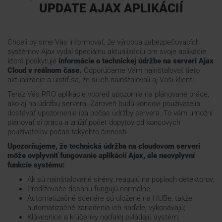
UPDATE AJAX APLIKÁCIÍ
Webináre
Chceli by sme Vás informovať, že výrobca zabezpečovacích
systémov Ajax vydal špeciálnu aktualizáciu pre svoje aplikácie,
ŠKOLENIE
ktorá poskytuje
informácie o technickej údržbe na serveri Ajax
Cloud v reálnom čase.
Odporúčame Vám nainštalovať tieto
aktualizácie a uistiť sa, že si ich nainštalovali aj Vaši klienti.
PODPORA
Teraz Vás PRO aplikácie vopred upozornia na plánované práce,
ako aj na údržbu servera. Zároveň budú koncoví používatelia
dostávať upozornenia iba počas údržby servera. To vám umožní
KONTAKTY
plánovať si prácu a znížiť počet dopytov od koncových
používateľov počas takýchto činností.
Upozorňujeme, že technická údržba na cloudovom serveri
môže ovplyvniť fungovanie aplikácií Ajax, ale neovplyvní
funkcie systému:
Ak sú nainštalované sirény, reagujú na poplach detektorov;
Predlžovače dosahu fungujú normálne;
Automatizačné scenáre sú uložené na HUBe, takže
automatizačné zariadenia ich naďalej vykonávajú;
Klávesnice a kľúčenky naďalej ovládajú systém;