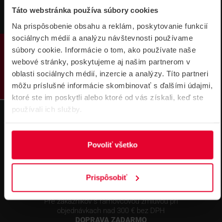
Táto webstránka používa súbory cookies
Technická
Podpora cez
podpora 24/7
TeamViewer
Na prispôsobenie obsahu a reklám, poskytovanie funkcií
sociálnych médií a analýzu návštevnosti používame
PRODUKTY
súbory cookie. Informácie o tom, ako používate naše
webové stránky, poskytujeme aj našim partnerom v
oblasti sociálnych médií, inzercie a analýzy. Títo partneri
môžu príslušné informácie skombinovať s ďalšími údajmi,
ktoré ste im poskytli alebo ktoré od vás získali, keď ste
Súbory
používali ich služby.
na stiahnutie
Povoliť všetko
Prispôsobiť
Pre zákazníkov s rámovcovou zmluvou pri
objednávkach nad 300 € bez DPH
DOPRAVA ZADARMO