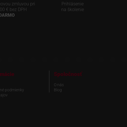
covou zmluvou pri
Prihlásenie
00 € bez DPH
na školenie
ADARMO
rmácie
Spoločnosť
O nás
né podmienky
Blog
ajov