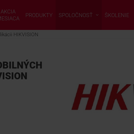
AKCIA
PRODUKTY
SPOLOČNOSŤ
ŠKOLENIE
ESIACA
likácii HIKVISION
OBILNÝCH
VISION