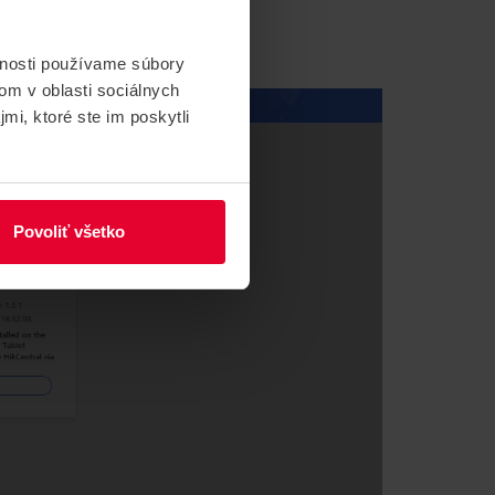
vnosti používame súbory
neznámych zdrojov"
om v oblasti sociálnych
mi, ktoré ste im poskytli
Povoliť všetko