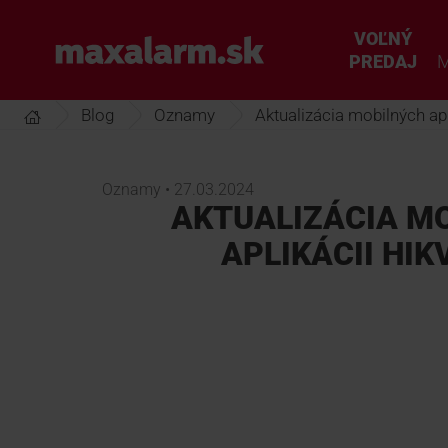
Prejsť
k
VOĽNÝ
www.maxalarm.sk
hlavnému
PREDAJ
M
obsahu
Blog
Oznamy
Aktualizácia mobilných ap
Oznamy • 27.03.2024
AKTUALIZÁCIA M
APLIKÁCII HIK