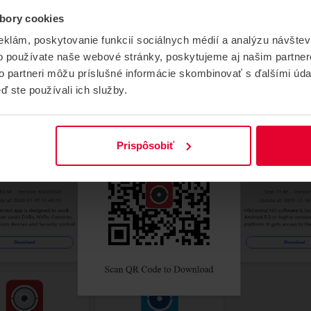
bory cookies
eklám, poskytovanie funkcií sociálnych médií a analýzu návšte
spustiť inštaláciu (potrebné povoliť v zariadení inštaláciu "z 
o používate naše webové stránky, poskytujeme aj našim partner
to partneri môžu príslušné informácie skombinovať s ďalšími údaj
ď ste používali ich služby.
Prispôsobiť