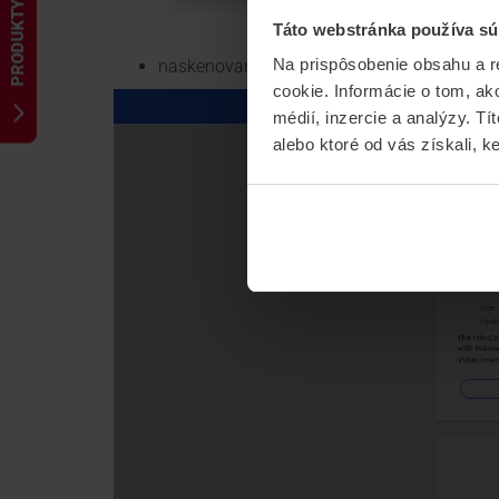
PRODUKTY
Táto webstránka používa sú
Na prispôsobenie obsahu a r
naskenovaním QR kódu stiahnuť aplikáciu a 
cookie. Informácie o tom, ak
médií, inzercie a analýzy. Tí
alebo ktoré od vás získali, ke