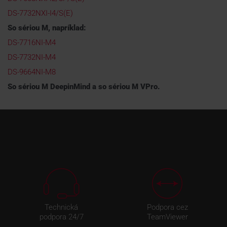
DS-7732NXI-I4/S(E)
So sériou M, napríklad:
DS-7716NI-M4
DS-7732NI-M4
DS-9664NI-M8
So sériou M DeepinMind a so sériou M VPro.
Technická
Podpora cez
podpora 24/7
TeamViewer