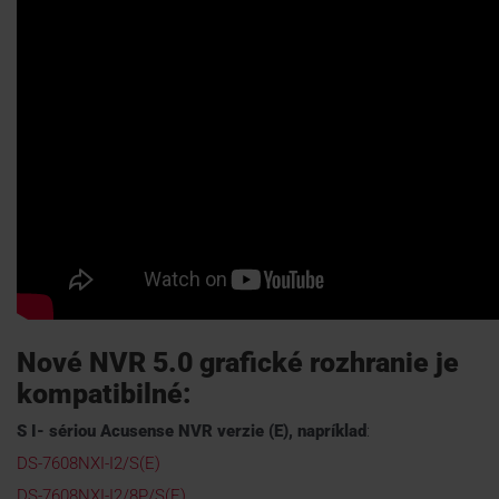
Nové NVR 5.0 grafické rozhranie je
kompatibilné:
S I- sériou Acusense NVR verzie (E), napríklad
:
DS-7608NXI-I2/S(E)
DS-7608NXI-I2/8P/S(E)