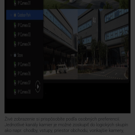
Živé zobrazenie si prispôsobíte podľa osobných preferencií.
Jednotlivé kanály kamier je možné zoskupiť do logických skupín
ako napr. chodby, vstupy, priestor obchodu, vonkajšie kamery,