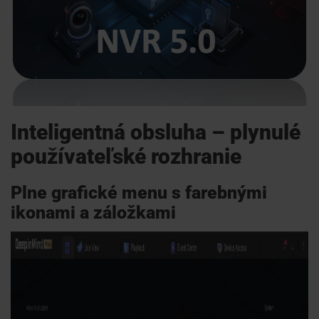
Webináre
ŠKOLENIE
PODPORA
Inteligentná obsluha – plynulé
používateľské rozhranie
KONTAKTY
Plne grafické menu s farebnými
ikonami a záložkami