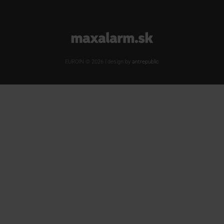
www.maxalarm.sk
EUROIN © 2026 | design by
antrepublic