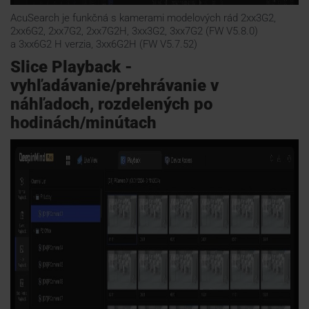
AcuSearch je funkčná s kamerami modelových rád
2xx3G2,
2xx6G2, 2xx7G2, 2xx7G2H, 3xx3G2, 3xx7G2 (FW V5.8.0)
a 3xx6G2 H verzia, 3xx6G2H (FW V5.7.52)
Slice Playback -
vyhľadávanie/prehrávanie v
náhľadoch, rozdelených po
hodinách/minútach