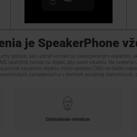
enia je SpeakerPhone vž
uchý spôsob, ako udržať kontakt so zabezpečeným objektom, ak
CMS okamžite zavolá na objekt, aby overil situáciu. Na overenie 
 sa potvrdí narušenie objektu, môže operátor CMS na diaľku odra
ravotníckych zariadeniach a v domoch sociálnej starostlivosti,