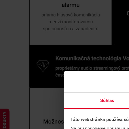
Súhlas
PRODUKTY
Táto webstránka používa sú
Na prispôsobenie obsahu a r