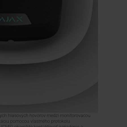
amych hlasových hovorov medzi monitorovacou
káciu pomocou vlastného protokolu
e (CMS) okamžite kontaktovať zariadenie a