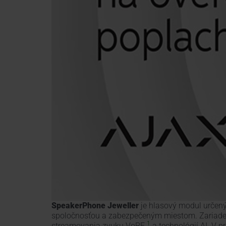
SpeakerPhone
Jeweller
je hlasový modul určen
spoločnosťou a zabezpečeným miestom. Zariaden
1
streamovania zvuku VoRF
a technológií AI. V 