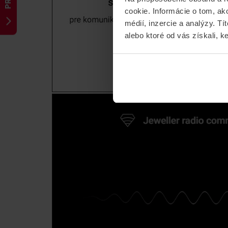
cookie. Informácie o tom, ak
médií, inzercie a analýzy. Tí
alebo ktoré od vás získali, ke