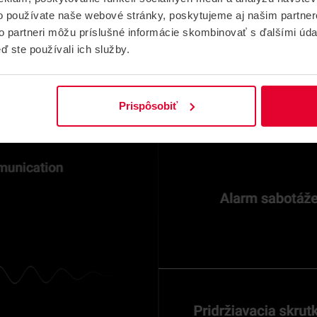
o používate naše webové stránky, poskytujeme aj našim partner
to partneri môžu príslušné informácie skombinovať s ďalšími údaj
ď ste používali ich služby.
Prispôsobiť