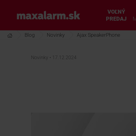
Prejsť
k
VOĽNÝ
www.maxalarm.sk
hlavnému
PREDAJ
M
obsahu
Blog
Novinky
Ajax SpeakerPhone
Novinky • 17.12.2024