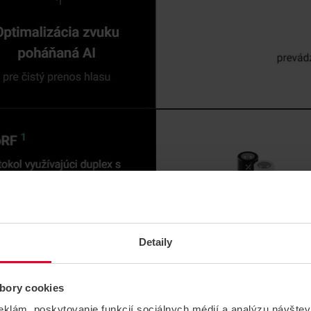
Detaily
bory cookies
eklám, poskytovanie funkcií sociálnych médií a analýzu návšte