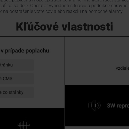
uť, čo sa deje. Operátor vyhodnotí situáciu a podnikne správne 
r na odstrašenie votrelcov alebo reakciu na pomocné alarmy.
Kľúčové vlastnosti