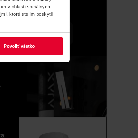
om v oblasti sociálnych
mi, ktoré ste im poskytli
Povoliť všetko