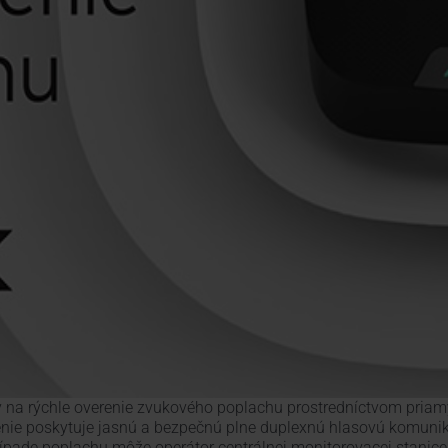
ý na rýchle overenie zvukového poplachu prostredníctvom pri
ie poskytuje jasnú a bezpečnú plne duplexnú hlasovú komuni
prípade poplachu môže operátor centrálnej monitorovacej stanic