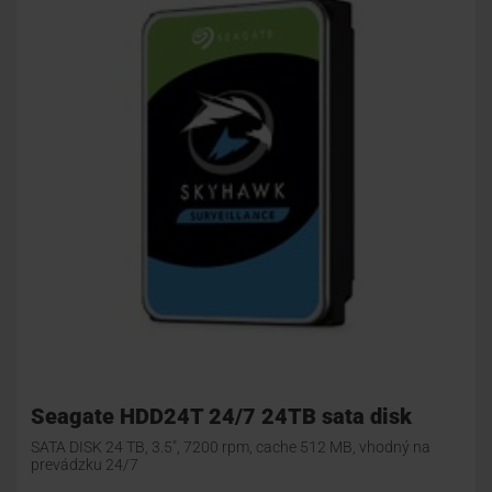
Seagate HDD24T 24/7 24TB sata disk
SATA DISK 24 TB, 3.5", 7200 rpm, cache 512 MB, vhodný na
prevádzku 24/7