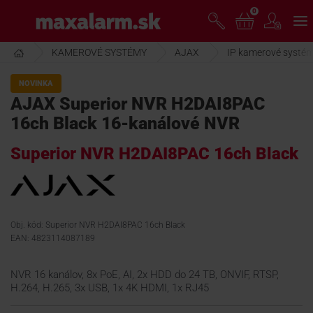
Prejsť
0
www.maxalarm.sk
k
hlavnému
obsahu
KAMEROVÉ SYSTÉMY
AJAX
IP kamerové systé
VOĽNÝ PREDAJ
NOVINKA
AJAX Superior NVR H2DAI8PAC
AKCIA MESIACA
16ch Black 16-kanálové NVR
Superior NVR H2DAI8PAC 16ch Black
PRODUKTY
SPOLOČNOSŤ
Obj. kód: Superior NVR H2DAI8PAC 16ch Black
EAN: 4823114087189
ŠKOLENIE
NVR 16 kanálov, 8x PoE, AI, 2x HDD do 24 TB, ONVIF, RTSP,
H.264, H.265, 3x USB, 1x 4K HDMI, 1x RJ45
PODPORA