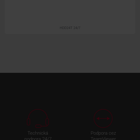
HDD24T 24/7
Technická
Podpora cez
podpora 24/7
TeamViewer