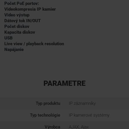
Počet PoE portov:
Videokompresia IP kamier
Video výstup
Dátový tok IN/OUT
Počet diskov
Kapacita diskov
USB
Live view / playback resolution
Napájanie
PARAMETRE
Typ produktu
IP záznamníky
Typ technológie
IP kamerové systémy
Výrobca
AJAX, Ajax