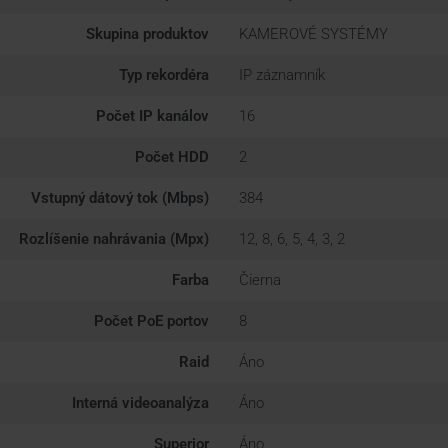
Skupina produktov
KAMEROVÉ SYSTÉMY
Typ rekordéra
IP záznamník
Počet IP kanálov
16
Počet HDD
2
Vstupný dátový tok (Mbps)
384
Rozlíšenie nahrávania (Mpx)
12, 8, 6, 5, 4, 3, 2
Farba
Čierna
Počet PoE portov
8
Raid
Áno
Interná videoanalýza
Áno
Superior
Áno