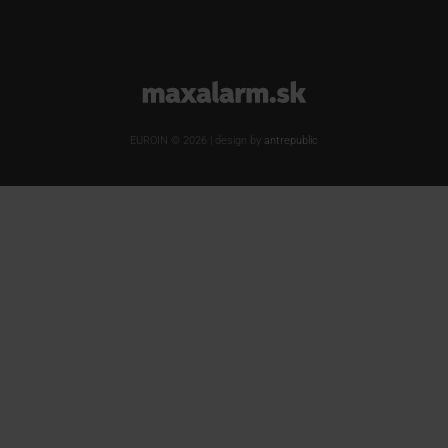
www.maxalarm.sk
EUROIN © 2026 | design by
antrepublic