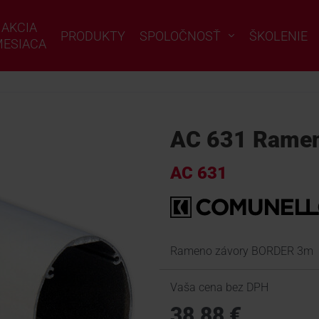
AKCIA
PRODUKTY
SPOLOČNOSŤ
ŠKOLENIE
ESIACA
AC 631 Rame
AC 631
Rameno závory BORDER 3m
Vaša cena bez DPH
38,88 €