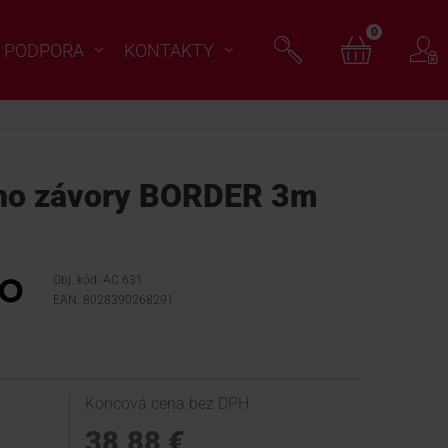
0
PODPORA
KONTAKTY
no závory BORDER 3m
Obj. kód: AC 631
EAN: 8028390268291
Koncová cena bez DPH
38,88 €