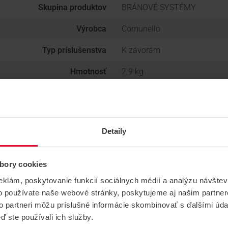
Skupina produktov
BRÁNOVÉ SYSTÉMY
Výrobca
Comunello
Typ príslušenstva
K závorám
Hmotnosť
2.9 kg
Detaily
bory cookies
eklám, poskytovanie funkcií sociálnych médií a analýzu návšte
o používate naše webové stránky, poskytujeme aj našim partner
to partneri môžu príslušné informácie skombinovať s ďalšími údaj
ď ste používali ich služby.