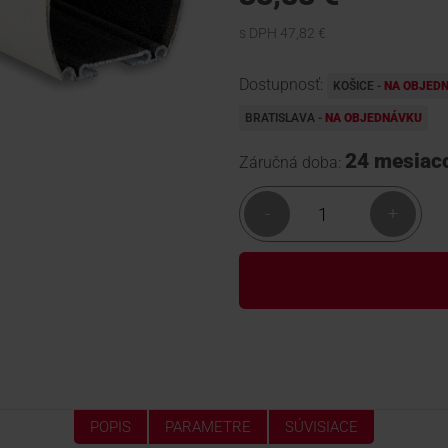
s DPH 47,82 €
Dostupnosť:
KOŠICE -
NA OBJED
BRATISLAVA -
NA OBJEDNÁVKU
24 mesiac
Záručná doba:
-
+
POPIS
PARAMETRE
SÚVISIACE