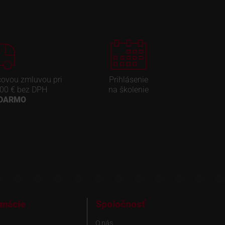
covou zmluvou pri
Prihlásenie
00 € bez DPH
na školenie
ADARMO
rmácie
Spoločnosť
O nás