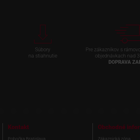
Súbory
Pre zákazníkov s rámov
na stiahnutie
objednávkach nad 3
DOPRAVA Z
Kontakt
Obchodné info
Pobočka Bratislava
Zákaznická zóna