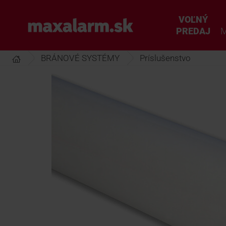
Prejsť
k
VOĽNÝ
www.maxalarm.sk
hlavnému
PREDAJ
M
obsahu
BRÁNOVÉ SYSTÉMY
Príslušenstvo