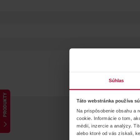
Súhlas
PRODUKTY
Táto webstránka používa sú
Na prispôsobenie obsahu a r
cookie. Informácie o tom, ak
médií, inzercie a analýzy. Tí
alebo ktoré od vás získali, ke