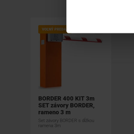
VOĽNÝ PREDAJ
BORDER 400 KIT 3m
SET závory BORDER,
rameno 3 m
Set závory BORDER s dĺžkou
ramena 3m