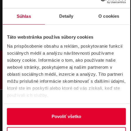
Súhlas
Detaily
O cookies
Táto webstránka používa súbory cookies
Na prispôsobenie obsahu a reklám, poskytovanie funkcií
NÁVODY A PODPORA
sociálnych médií a analýzu návštevnosti používame
PRODUKTY
súbory cookie. Informácie o tom, ako používate naše
webové stránky, poskytujeme aj našim partnerom v
DATASHEETY
oblasti sociálnych médií, inzercie a analýzy. Títo partneri
môžu príslušné informácie skombinovať s ďalšími údajmi,
HDMI over IP TX Prevodník HDMI na LA
ktoré ste im poskytli alebo ktoré od vás získali, keď ste
N Produktový list
používali ich služby.
42,71 kB
Povoliť všetko