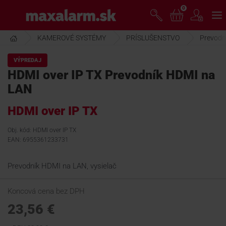
Prejsť
0
www.maxalarm.sk
k
hlavnému
obsahu
KAMEROVÉ SYSTÉMY
PRÍSLUŠENSTVO
Prevodn
VOĽNÝ PREDAJ
VÝPREDAJ
HDMI over IP TX Prevodník HDMI na
AKCIA MESIACA
LAN
HDMI over IP TX
PRODUKTY
Obj. kód: HDMI over IP TX
EAN: 6955361233731
SPOLOČNOSŤ
Prevodník HDMI na LAN, vysielač
ŠKOLENIE
Koncová cena bez DPH
23,56 €
PODPORA