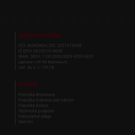
Fakturačné údaje
IČO: 36340804 | DIČ: 2021919658
IČ DPH: SK2021919658
IBAN : SK51 1100 0000 0029 4205 9929
zapísané v OR MS Bratislava III,
odd.: Sa, vl. č.: 7597/B
Kontakt
Pobočka Bratislava
Pobočka Dubnica nad Váhom
Pobočka Košice
Technická podpora
Fakturačné údaje
Náš tím