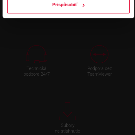
Prispôsobiť
Technická
Podpora cez
podpora 24/7
TeamViewer
Súbory
na stiahnutie