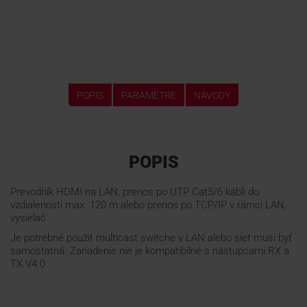
POPIS
PARAMETRE
NÁVODY
POPIS
Prevodník HDMI na LAN, prenos po UTP Cat5/6 kábli do
vzdialenosti max. 120 m alebo prenos po TCP/IP v rámci LAN,
vysielač
Je potrebné použit multicast switche v LAN alebo siet musí byť
samostatná. Zariadenie nie je kompatibilné s nástupcami RX a
TX V4.0