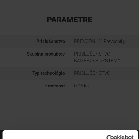
PARAMETRE
Prislušenstvo
PREVODNÍKY, Prevodníky
Skupina produktov
PRÍSLUŠENSTVO,
KAMEROVÉ SYSTÉMY
Typ technológie
PRÍSLUŠENSTVO
Hmotnosť
0.26 kg