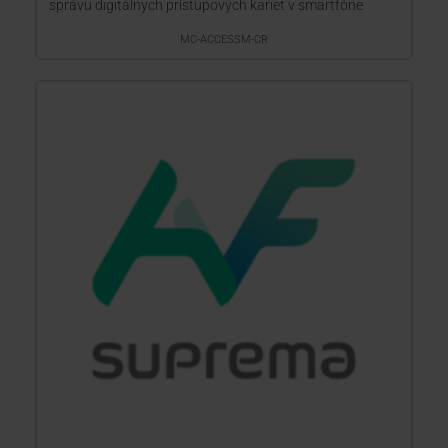
správu digitálnych prístupových kariet v smartfóne
MC-ACCESSM-CR