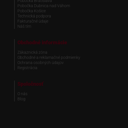
Pobočka Bratislava
Pobočka Dubnica nad Váhom
Pobočka Košice
Technická podpora
Fakturačné údaje
Náš tím
Obchodné informácie
Zákaznická zóna
Obchodné a reklamačné podmienky
Ochrana osobných údajov
Registrácia
Spoločnosť
O nás
Blog