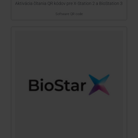
Aktivácia čítania QR kódov pre X-Station 2 a BioStation 3
Software QR code