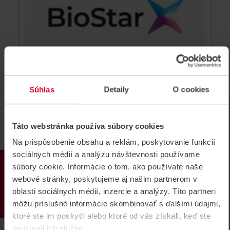
Súhlas
Detaily
O cookies
SUPREMA Software BIOSTAR X AC
Táto webstránka používa súbory cookies
Operator up Prístupová licencia
Na prispôsobenie obsahu a reklám, poskytovanie funkcií
...
sociálnych médií a analýzu návštevnosti používame
PRODUKTY
Software BIOSTAR X AC Operator up
súbory cookie. Informácie o tom, ako používate naše
webové stránky, poskytujeme aj našim partnerom v
oblasti sociálnych médií, inzercie a analýzy. Títo partneri
môžu príslušné informácie skombinovať s ďalšími údajmi,
ktoré ste im poskytli alebo ktoré od vás získali, keď ste
používali ich služby.