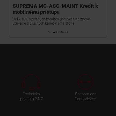
SUPREMA MC-ACC-MAINT Kredit k
mobilnému prístupu
Balík 100 servisných kreditov určených na znovu-
udelenie digitálnych kariet v smartfóne
MC-ACC-MAINT
Technická
Podpora cez
podpora 24/7
TeamViewer