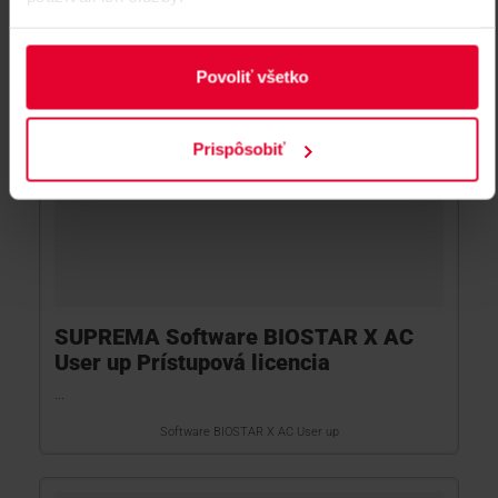
Povoliť všetko
Prispôsobiť
SUPREMA Software BIOSTAR X AC
User up Prístupová licencia
...
Software BIOSTAR X AC User up