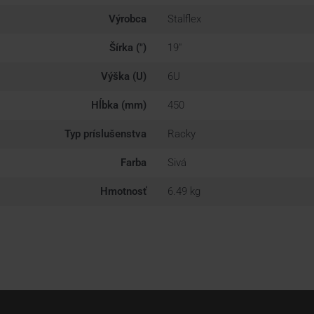
Výrobca
Stalflex
Šírka (")
19"
Výška (U)
6U
Hĺbka (mm)
450
Typ príslušenstva
Racky
Farba
Sivá
Hmotnosť
6.49 kg