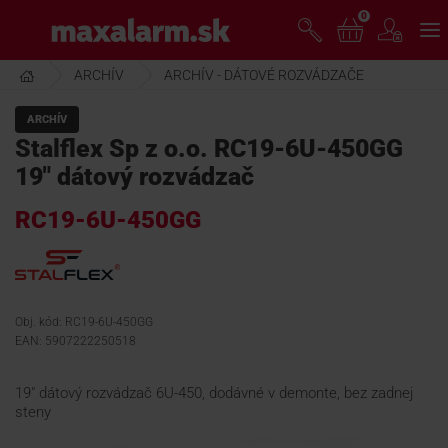
Prejsť
0
www.maxalarm.sk
k
hlavnému
obsahu
ARCHÍV
ARCHÍV - DÁTOVÉ ROZVÁDZAČE
VOĽNÝ PREDAJ
ARCHÍV
Stalflex Sp z o.o. RC19-6U-450GG
AKCIA MESIACA
19" dátový rozvádzač
RC19-6U-450GG
PRODUKTY
SPOLOČNOSŤ
Obj. kód: RC19-6U-450GG
EAN: 5907222250518
ŠKOLENIE
19" dátový rozvádzač 6U-450, dodávné v demonte, bez zadnej
steny
PODPORA