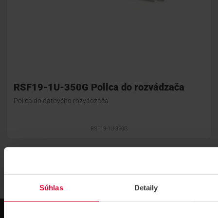
RSF19-1U-350G Polica do rozvádzača
Polica do dátového rozvádzača
RSF19-1U-350G
Súhlas
Detaily