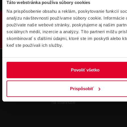
Táto webstránka používa súbory cookies
Na prispôsobenie obsahu a reklám, poskytovanie funkcií soc
PRODUKTY
analýzu návštevnosti používame súbory cookie. Informácie 
používate naše webové stránky, poskytujeme aj našim partn
sociálnych médií, inzercie a analýzy. Títo partneri môžu prí
skombinovať s ďalšími údajmi, ktoré ste im poskytli alebo kto
Technická
Podpora cez
keď ste používali ich služby.
podpora 24/7
TeamViewer
Povoliť všetko
Prispôsobiť
Súbory
na stiahnutie