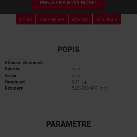
PREJSŤ NA NOVÝ MODEL
POPIS
PARAMETRE
NÁVODY
SÚVISIACE
POPIS
Kľúčové vlastnosti
Dvierka
sklo
Farba
šedá
Hmotnosť
6,11 kg
Rozmery
520x330x450 mm
PARAMETRE