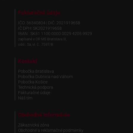
Fakturačné údaje
IČO: 36340804 | DIČ: 2021919658
IČ DPH: SK2021919658
IBAN : SK51 1100 0000 0029 4205 9929
zapísané v OR MS Bratislava III,
odd.: Sa, vl. č.: 7597/B
Kontakt
Pobočka Bratislava
Pobočka Dubnica nad Váhom
Pobočka Košice
Technická podpora
Fakturačné údaje
Náš tím
Obchodné informácie
Zákaznická zóna
Obchodné a reklamačné podmienky