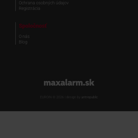
Ochrana osobných údajov
Registrácia
Spoločnosť
O nás
Blog
www.maxalarm.sk
EUROIN © 2026 | design by
antrepublic