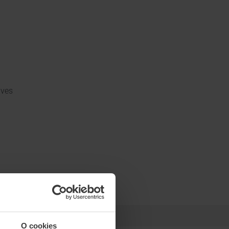
áves
O cookies