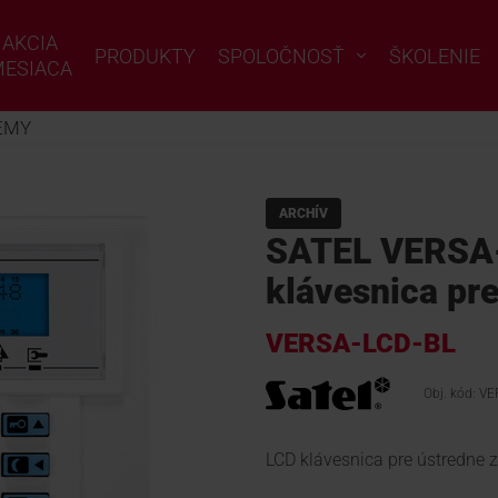
AKCIA
PRODUKTY
SPOLOČNOSŤ
ŠKOLENIE
ESIACA
ÉMY
ARCHÍV
SATEL VERSA
klávesnica pr
VERSA-LCD-BL
Obj. kód: V
LCD klávesnica pre ústredne 