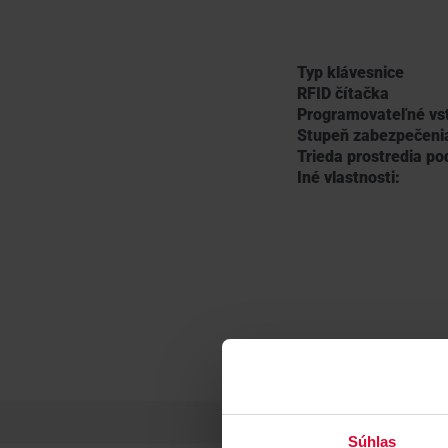
Typ klávesnice
RFID čítačka
Programovateľné vs
Stupeň zabezpečeni
Trieda prostredia p
Iné vlastnosti:
Súhlas