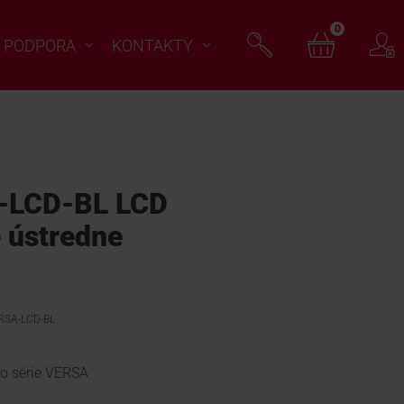
0
PODPORA
KONTAKTY
-LCD-BL LCD
e ústredne
ERSA-LCD-BL
zo série VERSA