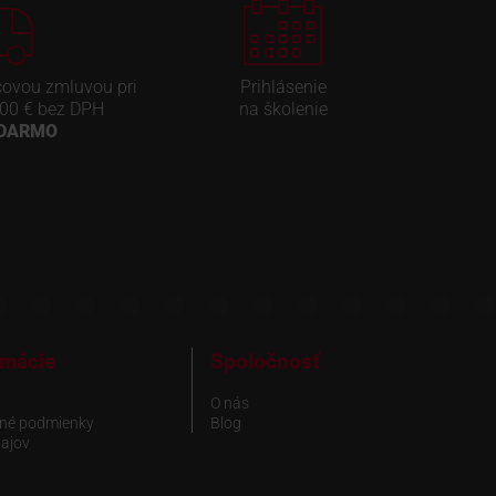
covou zmluvou pri
Prihlásenie
00 € bez DPH
na školenie
ADARMO
rmácie
Spoločnosť
O nás
né podmienky
Blog
ajov