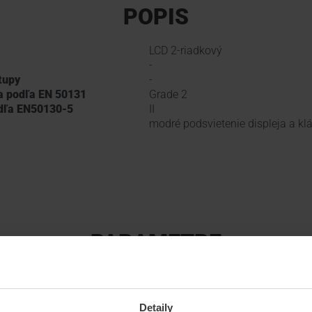
POPIS
LCD 2-riadkový
-
tupy
-
a podľa EN 50131
Grade 2
odľa EN50130-5
II
modré podsvietenie displeja a kl
PARAMETRE
Výrobca
Satel
Detaily