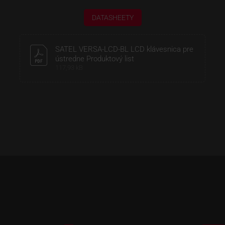
DATASHEETY
SATEL VERSA-LCD-BL LCD klávesnica pre
ústredne Produktový list
117,93 kB