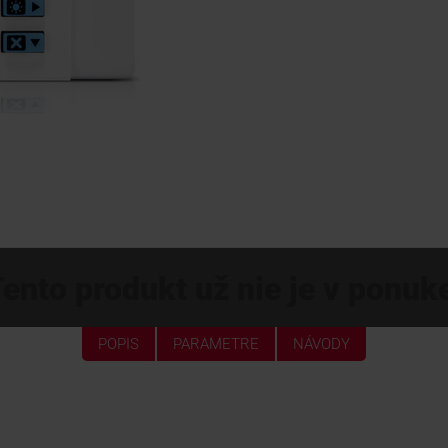
ento produkt už nie je v ponuk
POPIS
PARAMETRE
NÁVODY