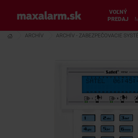
Prejsť
k
VOĽNÝ
www.maxalarm.sk
hlavnému
PREDAJ
M
obsahu
ARCHÍV
ARCHÍV - ZABEZPEČOVACIE SYST