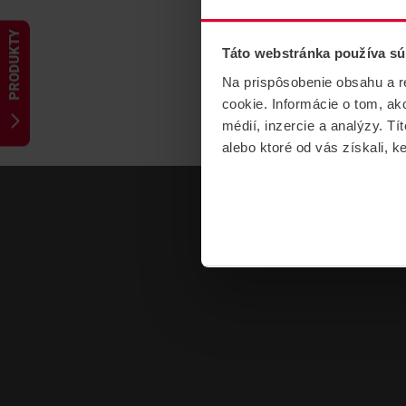
PRODUKTY
Táto webstránka používa sú
Na prispôsobenie obsahu a r
cookie. Informácie o tom, ak
médií, inzercie a analýzy. Tí
alebo ktoré od vás získali, ke