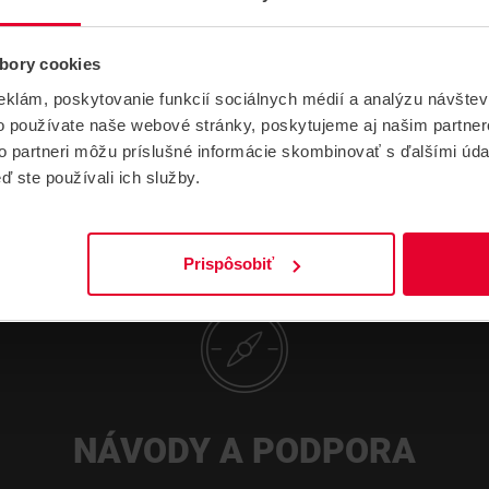
Hmotnosť
0.14 kg
bory cookies
eklám, poskytovanie funkcií sociálnych médií a analýzu návšte
o používate naše webové stránky, poskytujeme aj našim partner
to partneri môžu príslušné informácie skombinovať s ďalšími údaj
ď ste používali ich služby.
Prispôsobiť
NÁVODY A PODPORA