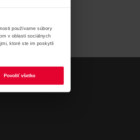
vnosti používame súbory
om v oblasti sociálnych
mi, ktoré ste im poskytli
Povoliť všetko