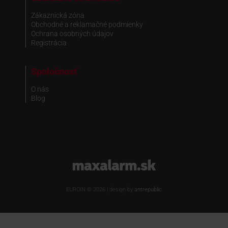
Zákaznická zóna
Obchodné a reklamačné podmienky
Ochrana osobných údajov
Registrácia
Spoločnosť
O nás
Blog
www.maxalarm.sk
EUROIN © 2026 | design by
antrepublic