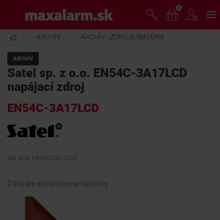
Prejsť
0
www.maxalarm.sk
k
hlavnému
obsahu
ARCHÍV
ARCHÍV - ZDROJE/BATÉRIE
VOĽNÝ PREDAJ
ARCHÍV
Satel sp. z o.o. EN54C-3A17LCD
AKCIA MESIACA
napájací zdroj
EN54C-3A17LCD
PRODUKTY
SPOLOČNOSŤ
Obj. kód: EN54C-3A17LCD
ŠKOLENIE
Zdroj pre protipožiarne systémy
PODPORA