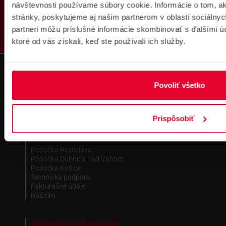
PRODUKTY
návštevnosti používame súbory cookie. Informácie o tom, 
stránky, poskytujeme aj našim partnerom v oblasti sociálnych
partneri môžu príslušné informácie skombinovať s ďalšími úda
ktoré od vás získali, keď ste používali ich služby.
Fakturačné údaje
IČO: 36340804 | DIČ: 2021919658
IČ DPH: SK2021919658
Povoliť všetko
IBAN : SK51 1100 0000 0029 4205 9929
zapísané v OR MS Bratislava III,
odd.: Sa, vl. č.: 7597/B
Prispôsobiť
Kontakt
Pobočka Bratislava
Pobočka Dubnica nad Váhom
Pobočka Košice
Technická podpora
Fakturačné údaje
Náš tím
Obchodné informácie