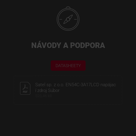
NÁVODY A PODPORA
DATASHEETY
Satel sp. z o.o. EN54C-3A17LCD napájac
í zdroj Súbor
525,46 kB