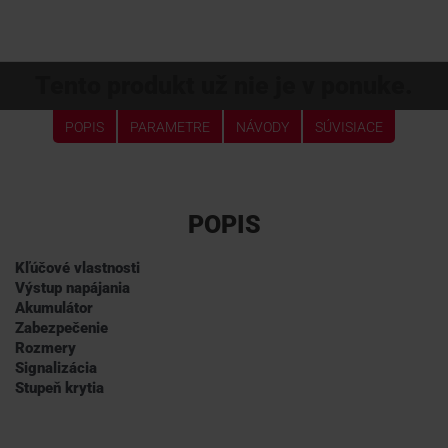
Tento produkt už nie je v ponuke.
POPIS
PARAMETRE
NÁVODY
SÚVISIACE
POPIS
Kľúčové vlastnosti
Výstup napájania
Akumulátor
Zabezpečenie
Rozmery
Signalizácia
Stupeň krytia