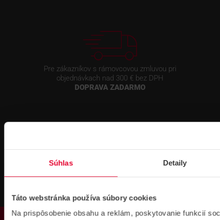
Pre zákazníkov s rámovcovou zmluvou pri
objednávkach nad 300 € bez DPH
DOPRAVA ZADARMO
Súhlas
Detaily
Prihlásenie
na školenie
Táto webstránka používa súbory cookies
Na prispôsobenie obsahu a reklám, poskytovanie funkcií soc