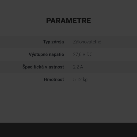
PARAMETRE
Typ zdroja
Zálohovateľné
Výstupné napätie
27,6 V DC
Špecifická vlastnosť
2,2 A
Hmotnosť
5.12 kg