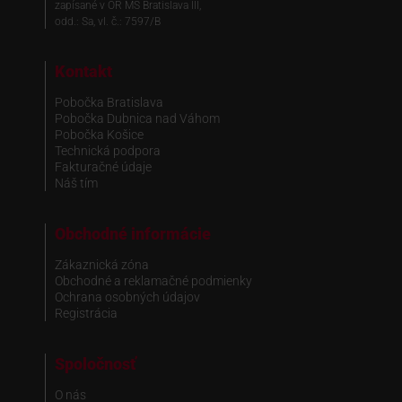
zapísané v OR MS Bratislava III,
odd.: Sa, vl. č.: 7597/B
Kontakt
Pobočka Bratislava
Pobočka Dubnica nad Váhom
Pobočka Košice
Technická podpora
Fakturačné údaje
Náš tím
Obchodné informácie
Zákaznická zóna
Obchodné a reklamačné podmienky
Ochrana osobných údajov
Registrácia
Spoločnosť
O nás