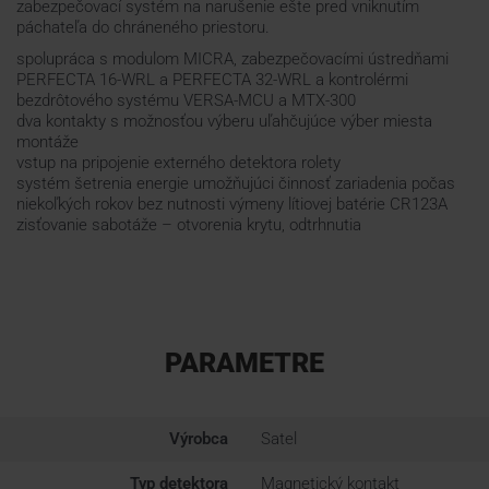
zabezpečovací systém na narušenie ešte pred vniknutím
páchateľa do chráneného priestoru.
spolupráca s modulom MICRA, zabezpečovacími ústredňami
PERFECTA 16-WRL a PERFECTA 32-WRL a kontrolérmi
bezdrôtového systému VERSA-MCU a MTX-300
dva kontakty s možnosťou výberu uľahčujúce výber miesta
montáže
vstup na pripojenie externého detektora rolety
systém šetrenia energie umožňujúci činnosť zariadenia počas
niekoľkých rokov bez nutnosti výmeny lítiovej batérie CR123A
zisťovanie sabotáže – otvorenia krytu, odtrhnutia
PARAMETRE
Výrobca
Satel
Typ detektora
Magnetický kontakt