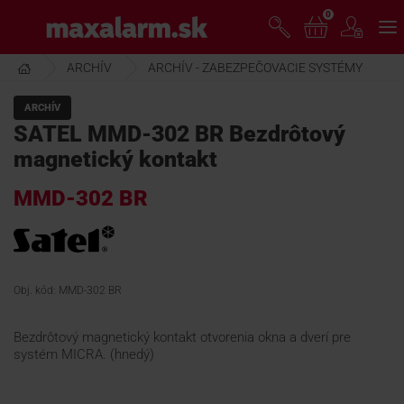
Prejsť
0
www.maxalarm.sk
k
hlavnému
obsahu
ARCHÍV
ARCHÍV - ZABEZPEČOVACIE SYSTÉMY
VOĽNÝ PREDAJ
ARCHÍV
SATEL MMD-302 BR Bezdrôtový
AKCIA MESIACA
magnetický kontakt
MMD-302 BR
PRODUKTY
SPOLOČNOSŤ
Obj. kód: MMD-302 BR
ŠKOLENIE
Bezdrôtový magnetický kontakt otvorenia okna a dverí pre
systém MICRA. (hnedý)
PODPORA