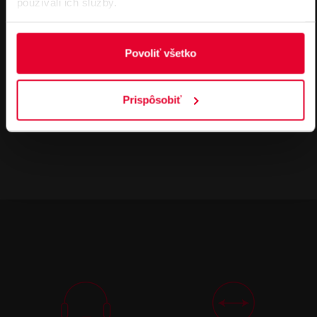
používali ich služby.
NÁVODY
Povoliť všetko
SATEL MMD-302 BR Bezdrôtový magnet
ický kontakt Všeobecná príručka
436,47 kB
Prispôsobiť