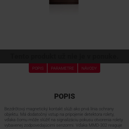
Tento produkt už nie je v ponuke.
POPIS
PARAMETRE
NÁVODY
POPIS
Bezdrôtový magnetický kontakt slúži ako prvá línia ochrany
objektu. Má dodatočný vstup na pripojenie detektora rolety,
vďaka čomu môže slúžiť na signalizáciu pokusu otvorenia rolety
vybavenej zodpovedajúcimi senzormi. Vďaka MMD-302 reaguje