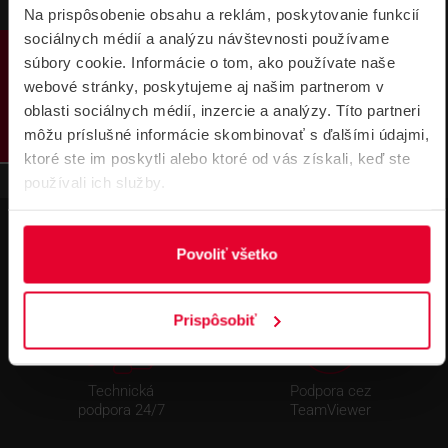
SATEL Holder A2 plastový držiak Produkt
Na prispôsobenie obsahu a reklám, poskytovanie funkcií
ový list
sociálnych médií a analýzu návštevnosti používame
PRODUKTY
97,14 kB
súbory cookie. Informácie o tom, ako používate naše
webové stránky, poskytujeme aj našim partnerom v
oblasti sociálnych médií, inzercie a analýzy. Títo partneri
môžu príslušné informácie skombinovať s ďalšími údajmi,
ktoré ste im poskytli alebo ktoré od vás získali, keď ste
používali ich služby.
Povoliť všetko
Prispôsobiť
Technická
Podpora cez
podpora 24/7
TeamViewer