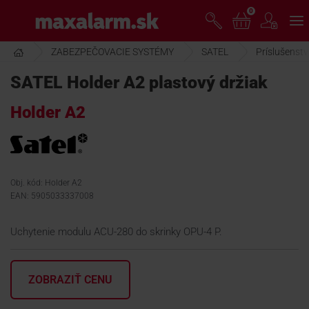
Prejsť
0
www.maxalarm.sk
k
hlavnému
obsahu
ZABEZPEČOVACIE SYSTÉMY
SATEL
Príslušenst
VOĽNÝ PREDAJ
SATEL Holder A2 plastový držiak
Holder A2
AKCIA MESIACA
PRODUKTY
Obj. kód: Holder A2
EAN: 5905033337008
SPOLOČNOSŤ
Uchytenie modulu ACU-280 do skrinky OPU-4 P.
ŠKOLENIE
ZOBRAZIŤ CENU
PODPORA