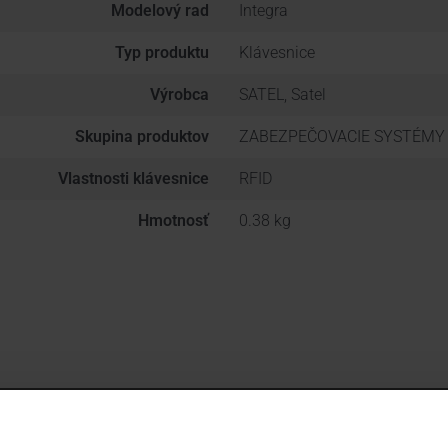
Modelový rad
Integra
Typ produktu
Klávesnice
Výrobca
SATEL, Satel
Skupina produktov
ZABEZPEČOVACIE SYSTÉMY
Vlastnosti klávesnice
RFID
Hmotnosť
0.38 kg