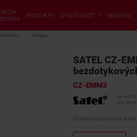
AKCIA
PRODUKTY
SPOLOČNOSŤ
ŠKOLENIE
ESIACA
ávesnice
Integra
SATEL CZ-EM
bezdotykových
CZ-EMM3
Obj. kód: C
EAN: 5905
Čítačka bezdotykových kariet