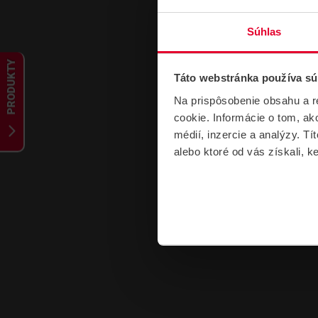
Súhlas
PRODUKTY
Táto webstránka používa sú
Na prispôsobenie obsahu a r
cookie. Informácie o tom, ak
médií, inzercie a analýzy. Tí
alebo ktoré od vás získali, ke