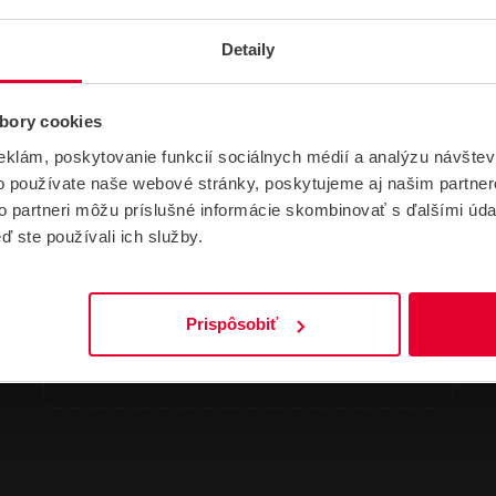
Detaily
bory cookies
eklám, poskytovanie funkcií sociálnych médií a analýzu návšte
NÁVODY A PODPORA
o používate naše webové stránky, poskytujeme aj našim partner
to partneri môžu príslušné informácie skombinovať s ďalšími údaj
ď ste používali ich služby.
DATASHEETY
NÁVODY
Prispôsobiť
SATEL CZ-EMM3 Čítačka bezdotykových k
ariet a príveskov Produktový list
101,04 kB