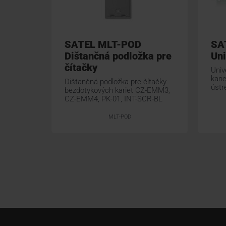
SATEL MLT-POD
SA
Dištančná podložka pre
Uni
čítačky
Univ
kari
Dištančná podložka pre čítačky
úst
bezdotykových kariet CZ-EMM3,
CZ-EMM4, PK-01, INT-SCR-BL
MLT-POD