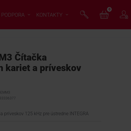
0
PODPORA
KONTAKTY
M3 Čítačka
 kariet a príveskov
Z-EMM3
033336377
 a príveskov 125 kHz pre ústredne INTEGRA