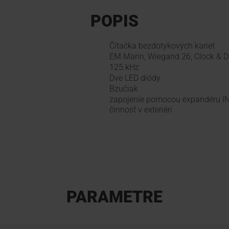
POPIS
Čítačka bezdotykových kariet
EM Marin, Wiegand 26, Clock & D
125 kHz
Dve LED diódy
Bzučiak
zapojenie pomocou expandéru I
činnosť v exteriéri
PARAMETRE