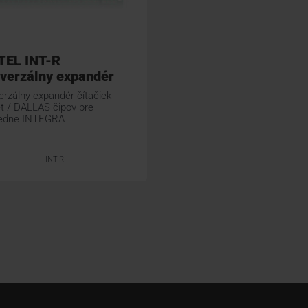
TEL INT-R
verzálny expandér
erzálny expandér čítačiek
et / DALLAS čipov pre
redne INTEGRA
INT-R