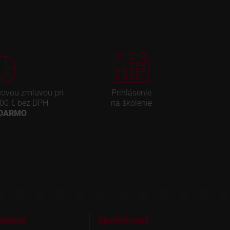
covou zmluvou pri
Prihlásenie
00 € bez DPH
na školenie
ADARMO
rmácie
Spoločnosť