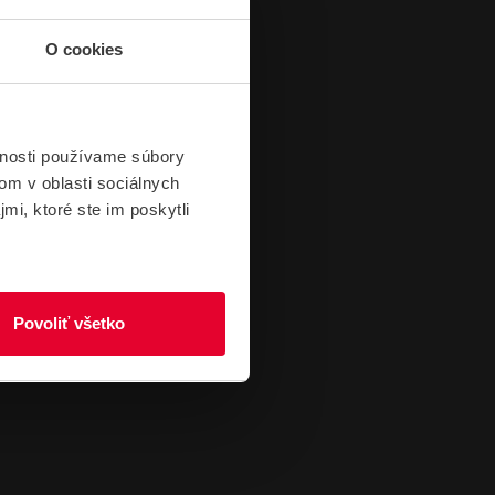
O cookies
vnosti používame súbory
om v oblasti sociálnych
mi, ktoré ste im poskytli
Povoliť všetko