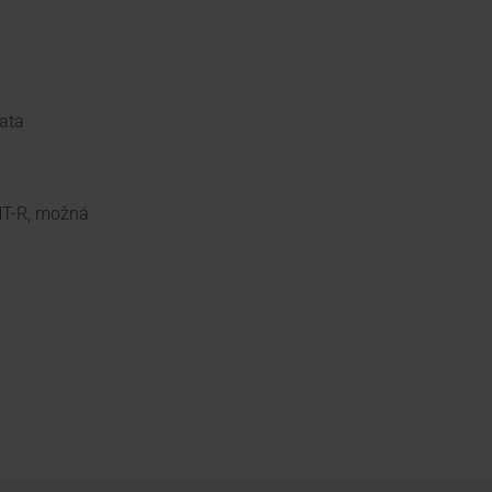
ata
NT-R, možná