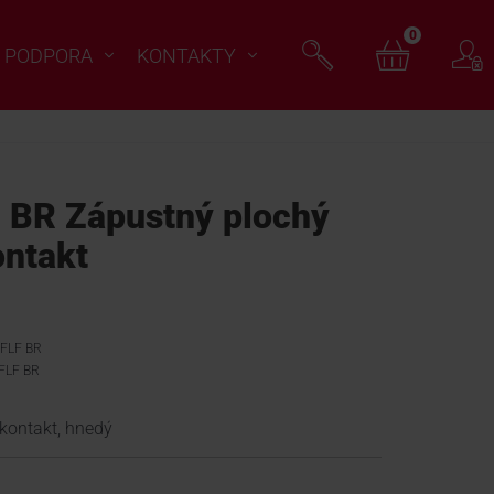
0
PODPORA
KONTAKTY
 BR Zápustný plochý
ntakt
2FLF BR
FLF BR
kontakt, hnedý