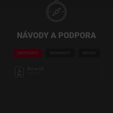
NÁVODY A PODPORA
CERTIFIKÁTY
DATASHEETY
NÁVODY
B-2 en CE
856,8 kB