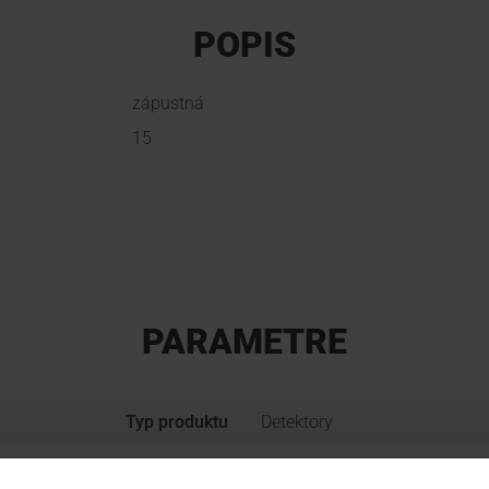
POPIS
zápustná
15
PARAMETRE
Typ produktu
Detektory
Výrobca
SATEL, Satel