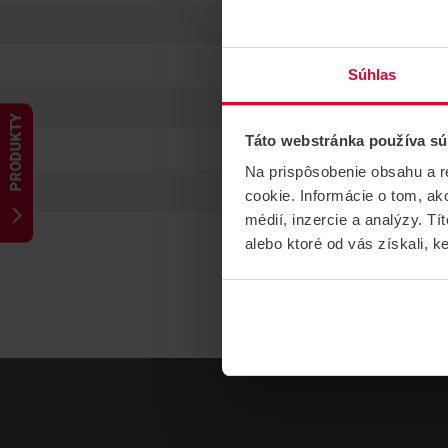
Súhlas
PRODUKTY
Táto webstránka používa sú
Na prispôsobenie obsahu a r
cookie. Informácie o tom, ak
médií, inzercie a analýzy. Tí
alebo ktoré od vás získali, ke