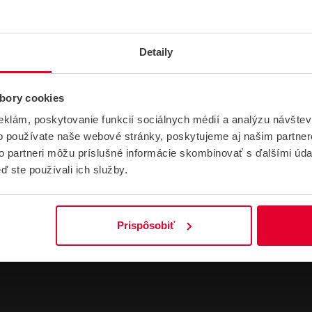
Skupina produktov
ZABEZPEČOVACIE SYSTÉMY
Typ detektora
Magnetický kontakt
Detaily
Konektivita
Drôtové
bory cookies
Umiestnenie
Vonkajšie
eklám, poskytovanie funkcií sociálnych médií a analýzu návšte
Hmotnosť
0.01 kg
o používate naše webové stránky, poskytujeme aj našim partner
to partneri môžu príslušné informácie skombinovať s ďalšími údaj
ď ste používali ich služby.
Prispôsobiť