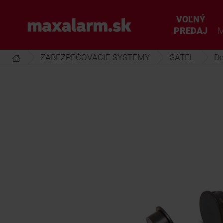
Prejsť
k
VOĽNÝ
www.maxalarm.sk
hlavnému
PREDAJ
M
obsahu
ZABEZPEČOVACIE SYSTÉMY
SATEL
De