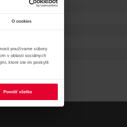
O cookies
vnosti používame súbory
om v oblasti sociálnych
mi, ktoré ste im poskytli
Povoliť všetko