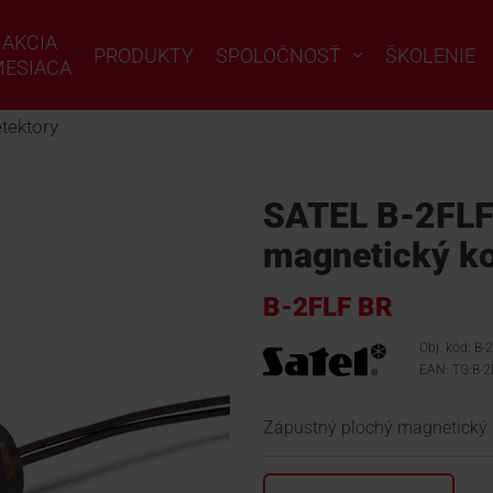
AKCIA
PRODUKTY
SPOLOČNOSŤ
ŠKOLENIE
ESIACA
tektory
SATEL B-2FLF
magnetický ko
B-2FLF BR
Obj. kód: B-
EAN: TG:B-2
Zápustný plochý magnetický 