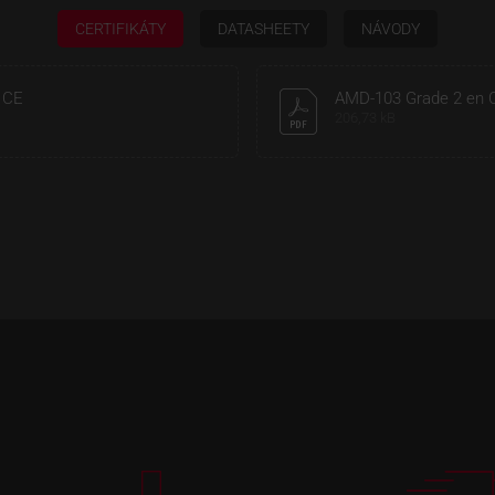
CERTIFIKÁTY
DATASHEETY
NÁVODY
 CE
AMD-103 Grade 2 en 
206,73 kB