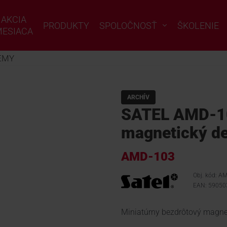
AKCIA
PRODUKTY
SPOLOČNOSŤ
ŠKOLENIE
ESIACA
ÉMY
ARCHÍV
SATEL AMD-10
magnetický de
AMD-103
Obj. kód: A
EAN: 5905
Miniatúrny bezdrôtový magne