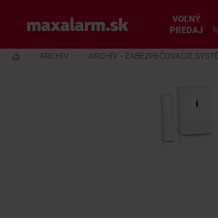
Prejsť
k
VOĽNÝ
www.maxalarm.sk
hlavnému
PREDAJ
M
obsahu
ARCHÍV
ARCHÍV - ZABEZPEČOVACIE SYST