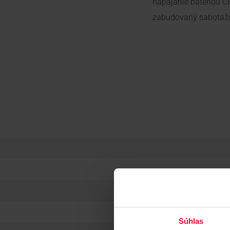
napájanie batériou 
zabudovaný sabotážn
Súhlas