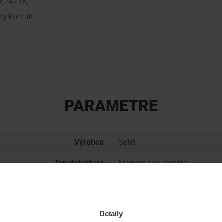
CR 2477N
y kontakt
PARAMETRE
Výrobca
Satel
Typ detektora
Magnetický kontakt
Konektivita
Bezdrôtové - ABAX
Umiestnenie
Vnútorné
Detaily