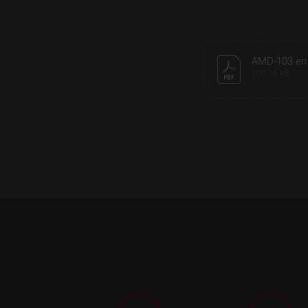
AMD-103 en
100,16 kB