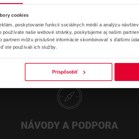
Hmotnosť
0.06 kg
bory cookies
eklám, poskytovanie funkcií sociálnych médií a analýzu návšte
o používate naše webové stránky, poskytujeme aj našim partner
to partneri môžu príslušné informácie skombinovať s ďalšími údaj
ď ste používali ich služby.
Prispôsobiť
NÁVODY A PODPORA