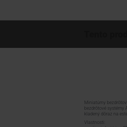
Tento prod
Miniatúrny bezdrôtov
bezdrôtové systémy 
kladený dôraz na este
Vlastnosti: