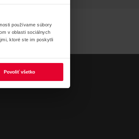
vnosti používame súbory
om v oblasti sociálnych
mi, ktoré ste im poskytli
Povoliť všetko