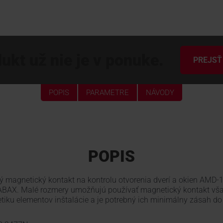
ukt už nie je v ponuke.
PREJSŤ
POPIS
PARAMETRE
NÁVODY
POPIS
ý magnetický kontakt na kontrolu otvorenia dverí a okien AMD-1
ABAX. Malé rozmery umožňujú používať magnetický kontakt vša
tiku elementov inštalácie a je potrebný ich minimálny zásah do