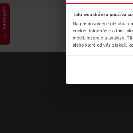
PRODUKTY
Táto webstránka používa sú
Na prispôsobenie obsahu a r
cookie. Informácie o tom, ak
médií, inzercie a analýzy. Tí
alebo ktoré od vás získali, ke