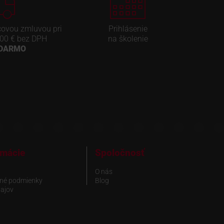
covou zmluvou pri
Prihlásenie
00 € bez DPH
na školenie
ADARMO
rmácie
Spoločnosť
O nás
né podmienky
Blog
ajov