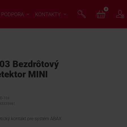
0
PODPORA
KONTAKTY
3 Bezdrôtový
tektor MINI
MD-103
033335981
tický kontakt pre systém ABAX