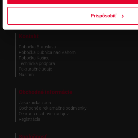
IČ DPH: SK2021919658
IBAN : SK51 1100 0000 0029 4205 9929
zapísané v OR MS Bratislava III,
Prispôsobiť
odd.: Sa, vl. č.: 7597/B
Kontakt
Pobočka Bratislava
Pobočka Dubnica nad Váhom
Pobočka Košice
Technická podpora
Fakturačné údaje
Náš tím
Obchodné informácie
Zákaznická zóna
Obchodné a reklamačné podmienky
Ochrana osobných údajov
Registrácia
Spoločnosť