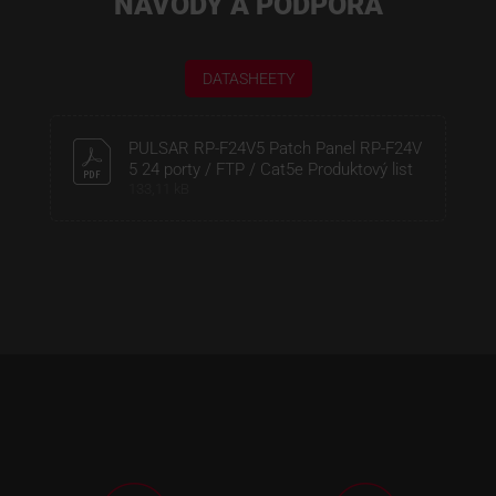
NÁVODY A PODPORA
DATASHEETY
PULSAR RP-F24V5 Patch Panel RP-F24V
5 24 porty / FTP / Cat5e Produktový list
133,11 kB