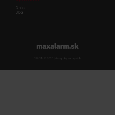
O nás
Blog
www.maxalarm.sk
EUROIN © 2026 | design by
antrepublic