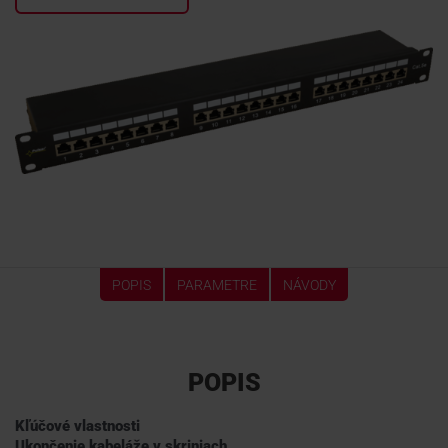
KONTAKTY
POPIS
PARAMETRE
NÁVODY
POPIS
Kľúčové vlastnosti
Ukončenie kabeláže v skriniach