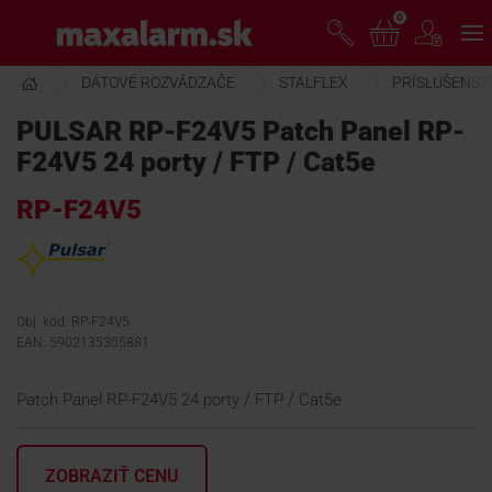
Prejsť
0
www.maxalarm.sk
k
hlavnému
obsahu
DÁTOVÉ ROZVÁDZAČE
STALFLEX
PRÍSLUŠENST
VOĽNÝ PREDAJ
PULSAR RP-F24V5 Patch Panel RP-
F24V5 24 porty / FTP / Cat5e
AKCIA MESIACA
RP-F24V5
PRODUKTY
SPOLOČNOSŤ
Obj. kód: RP-F24V5
EAN: 5902135305881
ŠKOLENIE
Patch Panel RP-F24V5 24 porty / FTP / Cat5e
PODPORA
ZOBRAZIŤ CENU