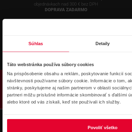
objednávkach nad 300 € bez DPH
DOPRAVA ZADARMO
Súhlas
Detaily
Prihlásenie
Táto webstránka používa súbory cookies
na školenie
Na prispôsobenie obsahu a reklám, poskytovanie funkcií soc
PRODUKTY
návštevnosti používame súbory cookie. Informácie o tom, 
stránky, poskytujeme aj našim partnerom v oblasti sociálnych
partneri môžu príslušné informácie skombinovať s ďalšími úda
alebo ktoré od vás získali, keď ste používali ich služby.
Fakturačné údaje
Povoliť všetko
IČO: 36340804 | DIČ: 2021919658