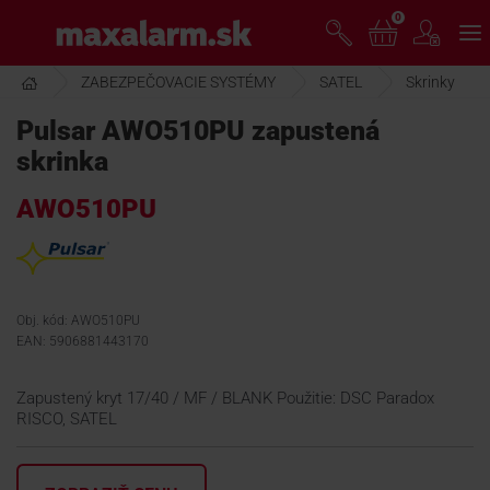
Prejsť
0
www.maxalarm.sk
k
hlavnému
obsahu
ZABEZPEČOVACIE SYSTÉMY
SATEL
Skrinky
VOĽNÝ PREDAJ
Pulsar AWO510PU zapustená
skrinka
AKCIA MESIACA
AWO510PU
PRODUKTY
SPOLOČNOSŤ
Obj. kód: AWO510PU
EAN: 5906881443170
ŠKOLENIE
Zapustený kryt 17/40 / MF / BLANK Použitie: DSC Paradox
RISCO, SATEL
PODPORA