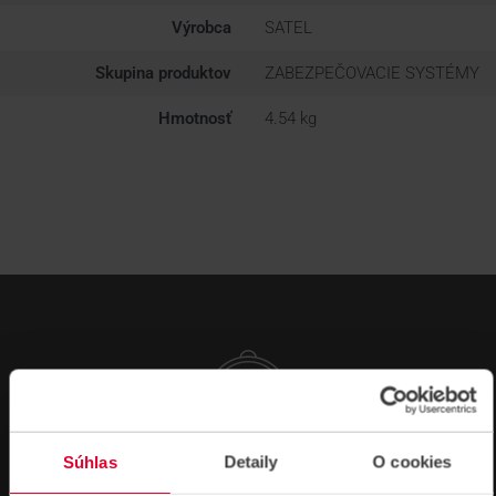
Výrobca
SATEL
Skupina produktov
ZABEZPEČOVACIE SYSTÉMY
Hmotnosť
4.54 kg
Súhlas
Detaily
O cookies
NÁVODY A PODPORA