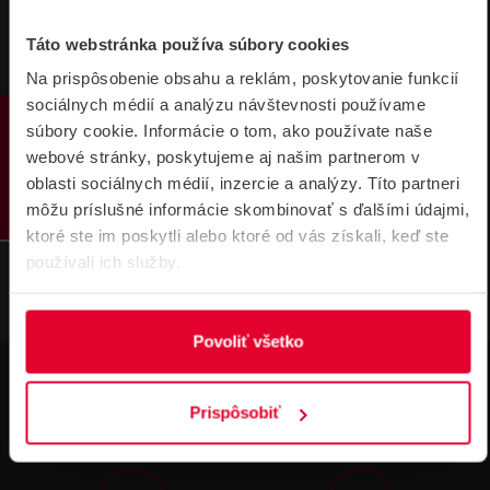
Táto webstránka používa súbory cookies
DATASHEETY
Na prispôsobenie obsahu a reklám, poskytovanie funkcií
sociálnych médií a analýzu návštevnosti používame
PRODUKTY
súbory cookie. Informácie o tom, ako používate naše
Pulsar AWO510PU zapustená skrinka Pr
webové stránky, poskytujeme aj našim partnerom v
oduktový list
598,39 kB
oblasti sociálnych médií, inzercie a analýzy. Títo partneri
môžu príslušné informácie skombinovať s ďalšími údajmi,
ktoré ste im poskytli alebo ktoré od vás získali, keď ste
používali ich služby.
Povoliť všetko
Prispôsobiť