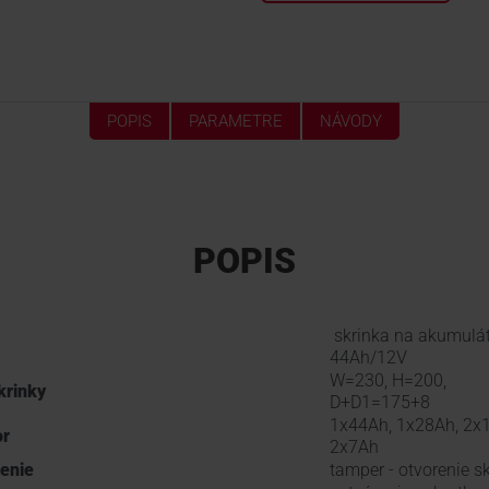
POPIS
PARAMETRE
NÁVODY
POPIS
skrinka na akumulá
44Ah/12V
W=230, H=200,
krinky
D+D1=175+8
1x44Ah, 1x28Ah, 2x
or
2x7Ah
enie
tamper - otvorenie s