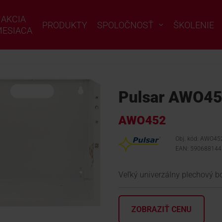
AKCIA
PRODUKTY
SPOLOČNOSŤ
ŠKOLENIE
ESIACA
Pulsar AWO452
AWO452
Obj. kód: AWO45
EAN: 590688144
Veľký univerzálny plechový b
ZOBRAZIŤ CENU