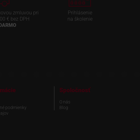
covou zmluvou pri
Prihlásenie
00 € bez DPH
na školenie
ADARMO
rmácie
Spoločnosť
O nás
né podmienky
Blog
ajov