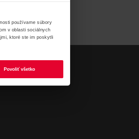
vnosti používame súbory
om v oblasti sociálnych
mi, ktoré ste im poskytli
Povoliť všetko