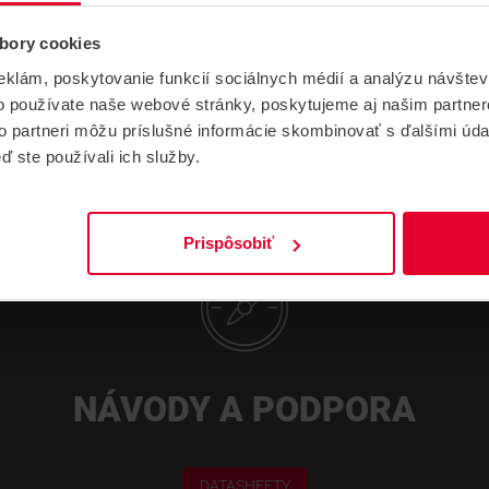
bory cookies
eklám, poskytovanie funkcií sociálnych médií a analýzu návšte
o používate naše webové stránky, poskytujeme aj našim partner
to partneri môžu príslušné informácie skombinovať s ďalšími údaj
ď ste používali ich služby.
Prispôsobiť
NÁVODY A PODPORA
DATASHEETY