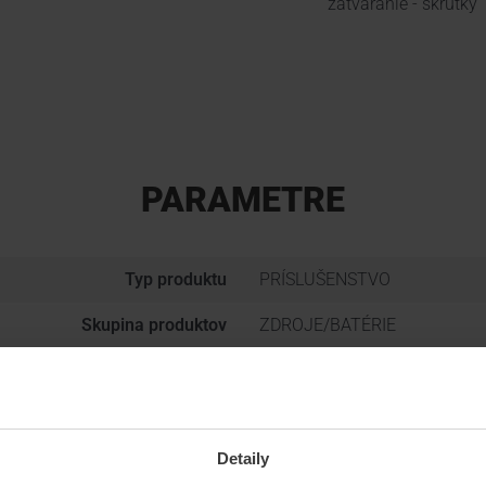
zatváranie - skrutky
PARAMETRE
Typ produktu
PRÍSLUŠENSTVO
Skupina produktov
ZDROJE/BATÉRIE
Typ zdroja
Príslušenstvo
Špecifická vlastnosť
Box
Detaily
Hmotnosť
0.75 kg