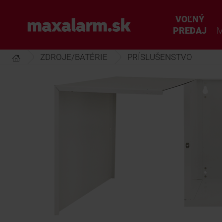
Prejsť
k
VOĽNÝ
www.maxalarm.sk
hlavnému
PREDAJ
M
obsahu
ZDROJE/BATÉRIE
PRÍSLUŠENSTVO