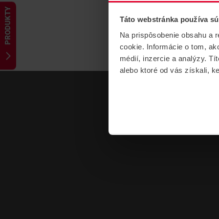
PRODUKTY
Táto webstránka používa sú
Na prispôsobenie obsahu a r
cookie. Informácie o tom, ak
médií, inzercie a analýzy. Tí
alebo ktoré od vás získali, ke