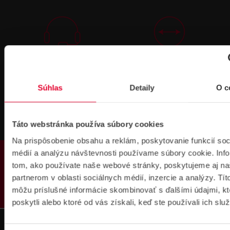
Technická
Podpora cez
podpora 24/7
TeamViewer
Súhlas
Detaily
O c
Táto webstránka používa súbory cookies
Na prispôsobenie obsahu a reklám, poskytovanie funkcií soc
PRODUKTY
médií a analýzu návštevnosti používame súbory cookie. Inf
Súbory
na stiahnutie
tom, ako používate naše webové stránky, poskytujeme aj n
partnerom v oblasti sociálnych médií, inzercie a analýzy. Títo
môžu príslušné informácie skombinovať s ďalšími údajmi, kt
poskytli alebo ktoré od vás získali, keď ste používali ich služ