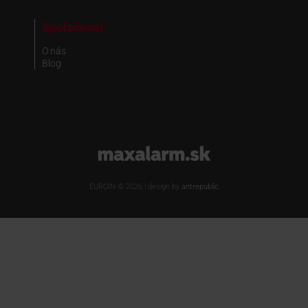
Spoločnosť
O nás
Blog
www.maxalarm.sk
EUROIN © 2026 | design by
antrepublic