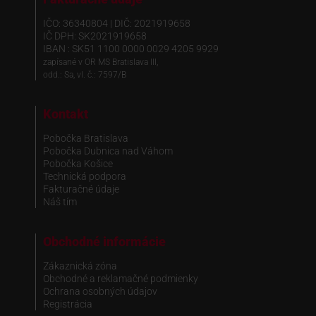
IČO: 36340804 | DIČ: 2021919658
IČ DPH: SK2021919658
IBAN : SK51 1100 0000 0029 4205 9929
zapísané v OR MS Bratislava III,
odd.: Sa, vl. č.: 7597/B
Kontakt
Pobočka Bratislava
Pobočka Dubnica nad Váhom
Pobočka Košice
Technická podpora
Fakturačné údaje
Náš tím
Obchodné informácie
Zákaznická zóna
Obchodné a reklamačné podmienky
Ochrana osobných údajov
Registrácia