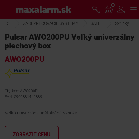
Prejsť
0
www.maxalarm.sk
k
hlavnému
obsahu
ZABEZPEČOVACIE SYSTÉMY
SATEL
Skrinky
VOĽNÝ PREDAJ
Pulsar AWO200PU Veľký univerzálny
plechový box
AKCIA MESIACA
AWO200PU
PRODUKTY
SPOLOČNOSŤ
Obj. kód: AWO200PU
EAN: 5906881440889
ŠKOLENIE
Veľká univerzánla inštalačná skrinka
PODPORA
ZOBRAZIŤ CENU