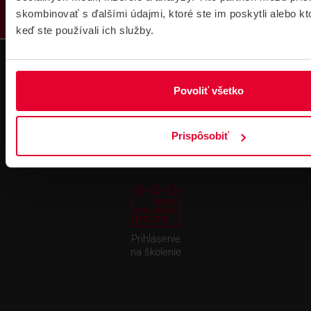
skombinovať s ďalšími údajmi, ktoré ste im poskytli alebo kto
keď ste používali ich služby.
Povoliť všetko
Pre zákazníkov s rámovcovou zmluvou pri
objednávkach nad 300 € bez DPH
DOPRAVA ZADARMO
Prispôsobiť
Prihlásenie
na školenie