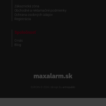
Zákaznická zóna
Obchodné a reklamačné podmienky
Ochrana osobných údajov
Registrácia
Spoločnosť
O nás
Blog
www.maxalarm.sk
EUROIN © 2026 | design by
antrepublic