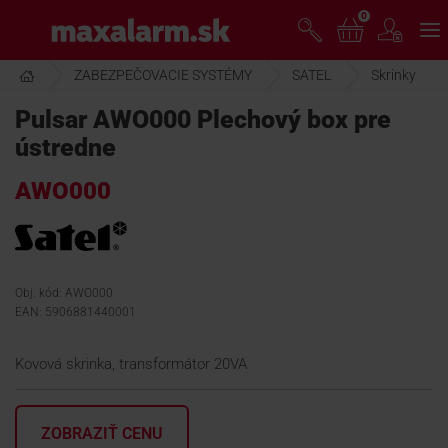
Prejsť
0
www.maxalarm.sk
k
hlavnému
obsahu
ZABEZPEČOVACIE SYSTÉMY
SATEL
Skrinky
VOĽNÝ PREDAJ
Pulsar AWO000 Plechový box pre
ústredne
AKCIA MESIACA
AWO000
PRODUKTY
SPOLOČNOSŤ
Obj. kód: AWO000
EAN: 5906881440001
ŠKOLENIE
Kovová skrinka, transformátor 20VA
PODPORA
ZOBRAZIŤ CENU