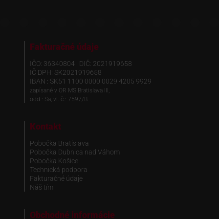
Fakturačné údaje
IČO: 36340804 | DIČ: 2021919658
IČ DPH: SK2021919658
IBAN : SK51 1100 0000 0029 4205 9929
zapísané v OR MS Bratislava III,
odd.: Sa, vl. č.: 7597/B
Kontakt
Pobočka Bratislava
Pobočka Dubnica nad Váhom
Pobočka Košice
Technická podpora
Fakturačné údaje
Náš tím
Obchodné informácie