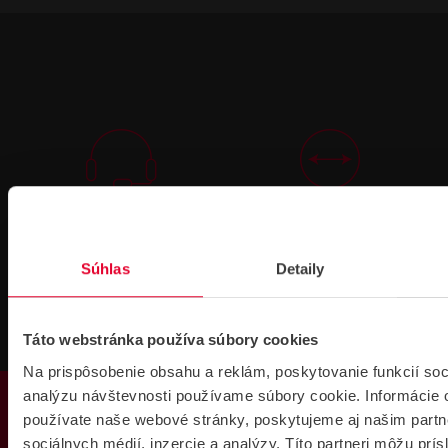
Technická
Podpora cez
podpora 24/7
TeamViewer
Súhlas
Detaily
Táto webstránka používa súbory cookies
Na prispôsobenie obsahu a reklám, poskytovanie funkcií soc
PRODUKTY
Súbory
analýzu návštevnosti používame súbory cookie. Informácie 
na stiahnutie
používate naše webové stránky, poskytujeme aj našim partn
sociálnych médií, inzercie a analýzy. Títo partneri môžu prí