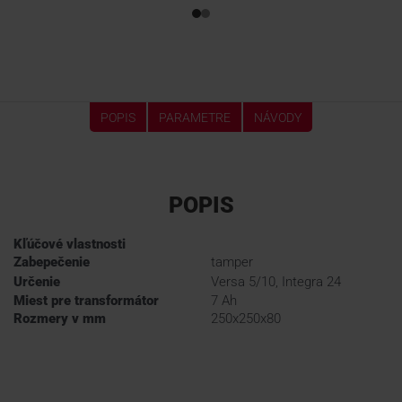
POPIS
PARAMETRE
NÁVODY
POPIS
Kľúčové vlastnosti
Zabepečenie
tamper
Určenie
Versa 5/10, Integra 24
Miest pre transformátor
7 Ah
Rozmery v mm
250x250x80