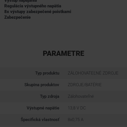
Výstup napájania
Regulácia výstupného napätia
8x výstupy zabezpečené poistkami
Zabezpečenie
PARAMETRE
Typ produktu
ZÁLOHOVATEĽNÉ ZDROJE
Skupina produktov
ZDROJE/BATÉRIE
Typ zdroja
Zálohovateľné
Výstupné napätie
13,8 V DC
Špecifická vlastnosť
8x0,75 A