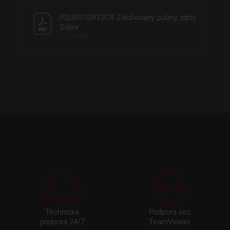
PSUPS10A12CR Zálohovaný pulzný zdroj
Súbor
213,33 kB
Technická
Podpora cez
podpora 24/7
TeamViewer