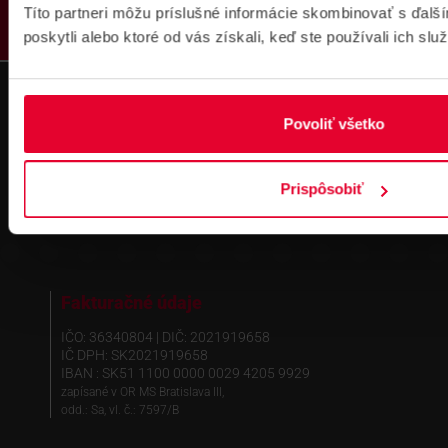
Títo partneri môžu príslušné informácie skombinovať s ďalší
poskytli alebo ktoré od vás získali, keď ste používali ich služ
Prihlásenie
na školenie
Povoliť všetko
Prispôsobiť
Fakturačné údaje
IČO: 36340804 | DIČ: 2021919658
IČ DPH: SK2021919658
IBAN : SK51 1100 0000 0029 4205 9929
zapísané v OR MS Bratislava III,
odd.: Sa, vl. č.: 7597/B