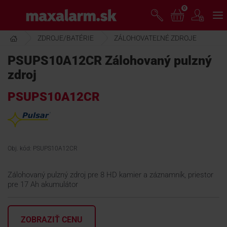
Prejsť
0
www.maxalarm.sk
k
hlavnému
obsahu
ZDROJE/BATÉRIE
ZÁLOHOVATEĽNÉ ZDROJE
VOĽNÝ PREDAJ
PSUPS10A12CR Zálohovaný pulzný
zdroj
AKCIA MESIACA
PSUPS10A12CR
PRODUKTY
SPOLOČNOSŤ
Obj. kód: PSUPS10A12CR
Zálohovaný pulzný zdroj pre 8 HD kamier a záznamník, priestor
ŠKOLENIE
pre 17 Ah akumulátor
PODPORA
ZOBRAZIŤ CENU