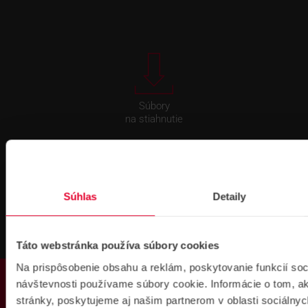
Súbory
na stiahnutie
Súhlas
Detaily
Pre zákazníkov s rámovcovou zmluvou pri
Táto webstránka používa súbory cookies
objednávkach nad 300 € bez DPH
DOPRAVA ZADARMO
Na prispôsobenie obsahu a reklám, poskytovanie funkcií soc
PRODUKTY
návštevnosti používame súbory cookie. Informácie o tom, 
stránky, poskytujeme aj našim partnerom v oblasti sociálnych