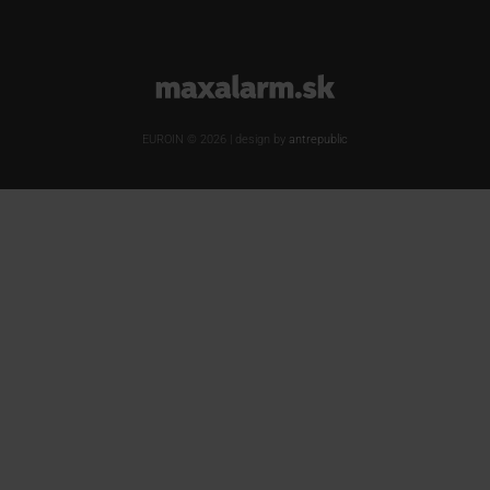
www.maxalarm.sk
EUROIN © 2026 | design by
antrepublic